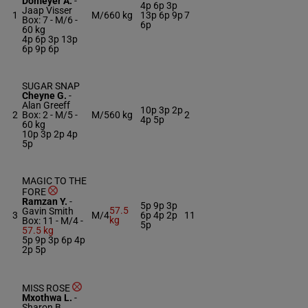
Domeyer A.
-
4p 6p 3p
Jaap Visser
1
M/6
60 kg
13p 6p 9p
7
Box: 7 -
M/6 -
6p
60 kg
4p 6p 3p 13p
6p 9p 6p
SUGAR SNAP
Cheyne G.
-
Alan Greeff
10p 3p 2p
2
Box: 2 -
M/5 -
M/5
60 kg
2
4p 5p
60 kg
10p 3p 2p 4p
5p
MAGIC TO THE
FORE
Ramzan Y.
-
5p 9p 3p
57.5
Gavin Smith
3
M/4
6p 4p 2p
11
kg
Box: 11 -
M/4 -
5p
57.5 kg
5p 9p 3p 6p 4p
2p 5p
MISS ROSE
Mxothwa L.
-
Sharon B