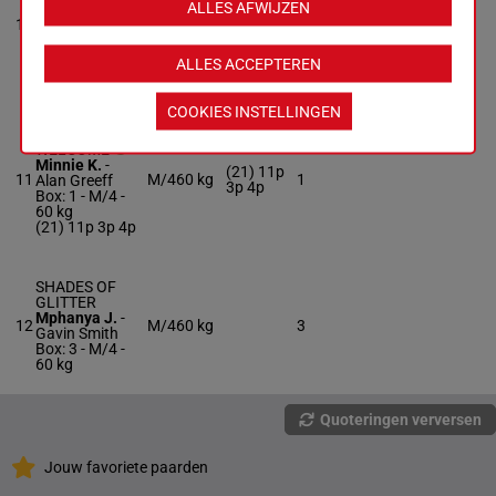
ALLES AFWIJZEN
Brewer Kai. A.
-
10
M/4
56 kg
6
Montana
Turner
Box: 6 -
M/4 -
ALLES ACCEPTEREN
56 kg
COOKIES INSTELLINGEN
ROYAL
WELCOME
Minnie K.
-
(21) 11p
11
M/4
60 kg
1
Alan Greeff
3p 4p
Box: 1 -
M/4 -
60 kg
(21) 11p 3p 4p
SHADES OF
GLITTER
Mphanya J.
-
12
M/4
60 kg
3
Gavin Smith
Box: 3 -
M/4 -
60 kg
Quoteringen verversen
Jouw favoriete paarden