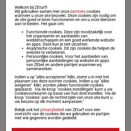
5p 14p 6p
Jacques
Welkom bij ZEturf!
4p 8p 2p
Strydom
7
M/5
60 kg
4
Wij gebruiken samen met onze
partners
cookies
8p 5p 2p
Box: 4 -
M/5 -
wanneer u onze site bezoekt. Deze cookies zijn nodig om
3p 3p 5p
60 kg
de site goed te laten functioneren en om u onze diensten
5p 14p 6p 4p
aan te bieden. Het gaat om:
8p 2p 8p 5p 2p
3p 3p 5p
Functionele cookies. Deze zijn noodzakelijk voor
het organiseren en aanbieden van
weddenschappen en een goed werkende website
en apps. Deze kun je niet uitzetten.
DAME
Analytische cookies. Dit zijn cookies die helpen de
COLLEEN
website te verbeteren.
Gould T.
-
Jaap
5p (21) 7p
Persoonlijke cookies. Voor het aanbieden van
Visser
5p 7p 14p
persoonlijke aanbiedingen op website en apps
8
Box: 12 -
M/5 -
M/5
60 kg
12
8p 12p
van ZEbet en andere partijen waarmee wij
60 kg
10p 7p 8p
samenwerken.
5p (21) 7p 5p
7p 14p 8p 12p
Indien u op "alles accepteren" klikt, stemt u in met het
10p 7p 8p
plaatsen van deze soorten cookies. Indien u op "alles
weigeren" klikt, worden alleen functionele cookies
geplaatst. Via de knop "cookies instellingen" kunt u uw
ANGEL DEB'S
cookievoorkeuren op basis van hun doel instellen. Via de
Maujean C.
-
D
knop "cookies" aan de rechterzijde van onze site kunt u
9
A Mckenzie
M/5
60 kg
8
uw keuzes op elk moment aanpassen."
Box: 8 -
M/5 -
60 kg
Bekijk ook het
privacybeleid
van ZEturf voor een
overzicht van de cookies die we gebruiken en partijen
met wie gegevens worden gedeeld.
COSMOGENIC
RAIN