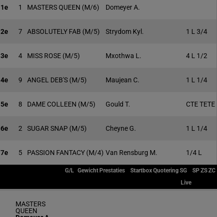
1e
1
MASTERS QUEEN
(M/6)
Domeyer A.
2e
7
ABSOLUTELY FAB
(M/5)
Strydom Kyl.
1 L 3/4
3e
4
MISS ROSE
(M/5)
Mxothwa L.
4 L 1/2
4e
9
ANGEL DEB'S
(M/5)
Maujean C.
1 L 1/4
5e
8
DAME COLLEEN
(M/5)
Gould T.
CTE TETE
6e
2
SUGAR SNAP
(M/5)
Cheyne G.
1 L 1/4
7e
5
PASSION FANTACY
(M/4)
Van Rensburg M.
1/4 L
G/L
Gewicht
Prestaties
Startbox
Quotering
SG
SP
ZS
ZC
Live
MASTERS
QUEEN