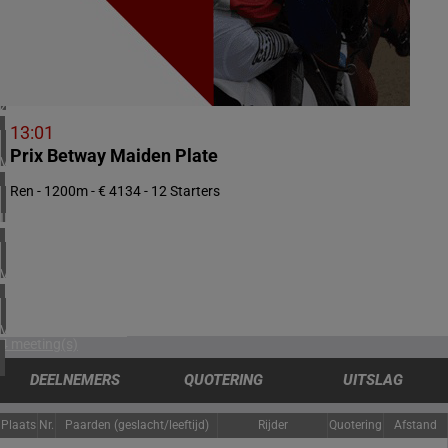
1 meeting(s)
NOORWEGEN
1 meeting(s)
ZUID-AFRIKA
1 meeting(s)
13:01
Prix Betway Maiden Plate
VERENIGD KONINKRIJK
4 meeting(s)
Ren - 1200m - € 4134 - 12 Starters
IERLAND
1 meeting(s)
VERENIGDE ARABISCHE EMIRATEN
1 meeting(s)
VERENIGDE STATEN
4 meeting(s)
DEELNEMERS
QUOTERING
UITSLAG
Plaats
Nr.
Paarden (geslacht/leeftijd)
Rijder
Quotering
Afstand