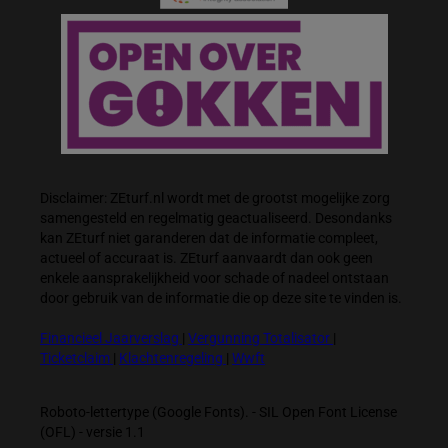
Disclaimer: ZEturf.nl wordt met de grootst mogelijke zorg
samengesteld en regelmatig geactualiseerd. Desondanks
kan ZEturf niet garanderen dat de informatie compleet,
actueel of accuraat is. ZEturf aanvaardt dan ook geen
enkele aansprakelijkheid voor schade of nadeel ontstaan
door gebruik van de informatie die op deze site te vinden is.
Financieel Jaarverslag
|
Vergunning Totalisator
|
Ticketclaim
|
Klachtenregeling
|
Wwft
Roboto-lettertype (Google Fonts). - SIL Open Font License
(OFL) - versie 1.1