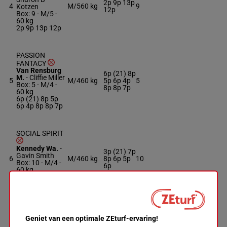
2p 9p 13p
4
M/5
60 kg
9
Kotzen
12p
Box: 9 -
M/5 -
60 kg
2p 9p 13p 12p
PASSION
FANTACY
Van Rensburg
6p (21) 8p
M.
-
Cliffie Miller
5
M/4
60 kg
5p 6p 4p
5
Box: 5 -
M/4 -
8p 8p 7p
60 kg
6p (21) 8p 5p
6p 4p 8p 8p 7p
SOCIAL SPIRIT
Kennedy Wa.
-
3p (21) 7p
Gavin Smith
6
M/4
60 kg
8p 6p 5p
10
Box: 10 -
M/4 -
6p
60 kg
3p (21) 7p 8p
6p 5p 6p
ABSOLUTELY
Geniet van een optimale ZEturf-ervaring!
FAB
Strydom Kyl.
-