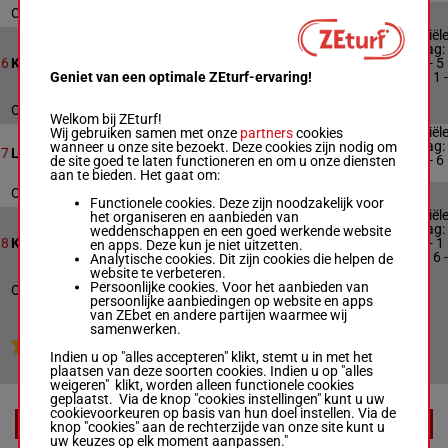
Officiële uitslag : 9 - 2 - 12 - 3 - 8 - 11 - 5
Officiël
uitslag:
11
2100m
20:00
3 - 6 - 5
6
Kallblodslopp - Montélopp
Geniet van een optimale ZEturf-ervaring!
- 2 - 11 -
8 - 1
Officiële uitslag : 3 - 6 - 5 - 2 - 11 - 8 - 1
Welkom bij ZEturf!
Officiël
Wij gebruiken samen met onze
partners
cookies
uitslag:
wanneer u onze site bezoekt. Deze cookies zijn nodig om
8
2100m
20:20
7
Lopp 7
4 - 3 - 6
de site goed te laten functioneren en om u onze diensten
- 8 - 1
aan te bieden. Het gaat om:
Officiële uitslag : 4 - 3 - 6 - 8 - 1
Functionele cookies. Deze zijn noodzakelijk voor
Officiël
het organiseren en aanbieden van
uitslag:
weddenschappen en een goed werkende website
11
1700m
20:40
3 - 2 - 1
8
Kallblodslopp
en apps. Deze kun je niet uitzetten.
- 12 - 6 -
Analytische cookies. Dit zijn cookies die helpen de
9 - 4
website te verbeteren.
Persoonlijke cookies. Voor het aanbieden van
Officiële uitslag : 3 - 2 - 1 - 12 - 6 - 9 - 4
persoonlijke aanbiedingen op website en apps
van ZEbet en andere partijen waarmee wij
samenwerken.
Jouw favoriete paarden
Indien u op "alles accepteren" klikt, stemt u in met het
plaatsen van deze soorten cookies. Indien u op "alles
weigeren" klikt, worden alleen functionele cookies
geplaatst. Via de knop "cookies instellingen" kunt u uw
cookievoorkeuren op basis van hun doel instellen. Via de
EXTRA
knop "cookies" aan de rechterzijde van onze site kunt u
uw keuzes op elk moment aanpassen."