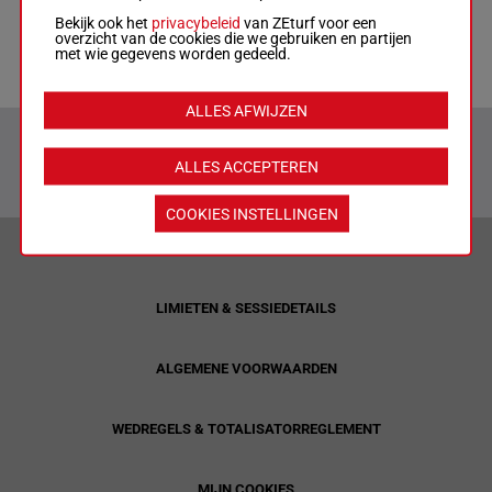
Racecards
Bekijk ook het
privacybeleid
van ZEturf voor een
overzicht van de cookies die we gebruiken en partijen
Tips
met wie gegevens worden gedeeld.
ALLES AFWIJZEN
ALLES ACCEPTEREN
COOKIES INSTELLINGEN
VERANTWOORD WEDDEN & PRIVACYVERKLARING
LIMIETEN & SESSIEDETAILS
ALGEMENE VOORWAARDEN
WEDREGELS & TOTALISATORREGLEMENT
MIJN COOKIES