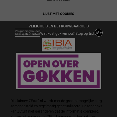
LIJST MET COOKIES
VEILIGHEID EN BETROUWBAARHEID
Wat kost gokken jou? Stop op tijd.
Disclaimer: ZEturf.nl wordt met de grootst mogelijke zorg
samengesteld en regelmatig geactualiseerd. Desondanks
kan ZEturf niet garanderen dat de informatie compleet,
actueel of accuraat is. ZEturf aanvaardt dan ook geen