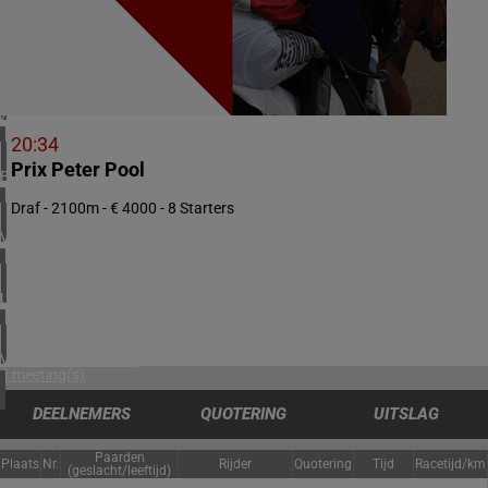
2 meeting(s)
NOORWEGEN
1 meeting(s)
ZUID-AFRIKA
1 meeting(s)
20:34
Prix Peter Pool
BAHREIN
1 meeting(s)
Draf - 2100m - € 4000 - 8 Starters
VERENIGD KONINKRIJK
3 meeting(s)
URUGUAY
1 meeting(s)
VERENIGDE STATEN
4 meeting(s)
DEELNEMERS
QUOTERING
UITSLAG
Paarden
Plaats
Nr.
Rijder
Quotering
Tijd
Racetijd/km
(geslacht/leeftijd)