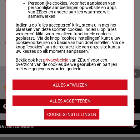
2a 2a
M/6 - 2100m
-
Persoonlijke cookies. Voor het aanbieden van
1'12"0
persoonlijke aanbiedingen op website en apps
7a 3a 1a 2a 2a
van ZEbet en andere partijen waarmee wij
samenwerken.
Indien u op "alles accepteren" klikt, stemt u in met het
NEBRASKA
plaatsen van deze soorten cookies. Indien u op "alles
LOBELL
weigeren" klikt, worden alleen functionele cookies
Finn Verkaik
-
geplaatst. Via de knop "cookies instellingen" kunt u uw
2a 2a 1a
Hugo Langeweg
cookievoorkeuren op basis van hun doel instellen. Via de
8
R/6
2100m
1'12"8
(2024)
R/6 - 2100m
-
knop "cookies" aan de rechterzijde van onze site kunt u
1a 1a
1'12"8
uw keuzes op elk moment aanpassen."
2a 2a 1a (2024)
1a 1a
Bekijk ook het
privacybeleid
van ZEturf voor een
overzicht van de cookies die we gebruiken en partijen
met wie gegevens worden gedeeld.
Quoteringen verversen
ALLES AFWIJZEN
Jouw favoriete paarden
ALLES ACCEPTEREN
NIEUWS
COOKIES INSTELLINGEN
UITBETALINGEN