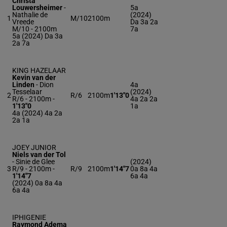
Christa
Louwersheimer
-
5a
Nathalie de
(2024)
1
M/10
2100m
Vreede
Da 3a 2a
M/10 - 2100m
7a
5a (2024) Da 3a
2a 7a
KING HAZELAAR
Kevin van der
Linden
-
Dion
4a
Tesselaar
(2024)
2
R/6
2100m
1'13"0
R/6 - 2100m
-
4a 2a 2a
1'13"0
1a
4a (2024) 4a 2a
2a 1a
JOEY JUNIOR
Niels van der Tol
-
Sinie de Glee
(2024)
3
R/9 - 2100m
-
R/9
2100m
1'14"7
0a 8a 4a
1'14"7
6a 4a
(2024) 0a 8a 4a
6a 4a
IPHIGENIE
Raymond Adema