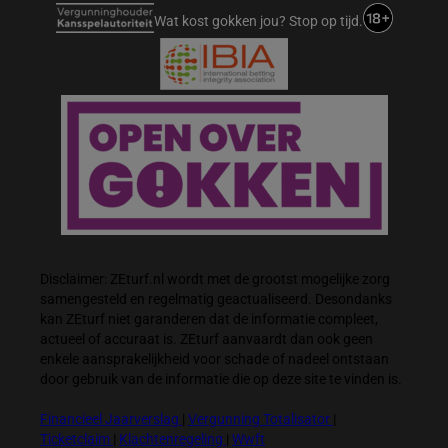
Wat kost gokken jou? Stop op tijd.
Disclaimer: ZEturf.nl wordt met de grootst mogelijke zorg
samengesteld en regelmatig geactualiseerd. Desondanks
kan ZEturf niet garanderen dat de informatie compleet,
actueel of accuraat is. ZEturf aanvaardt dan ook geen
enkele aansprakelijkheid voor schade of nadeel ontstaan
door gebruik van de informatie die op deze site te vinden is.
Financieel Jaarverslag
|
Vergunning Totalisator
|
Ticketclaim
|
Klachtenregeling
|
Wwft