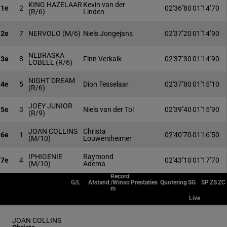
KING HAZELAAR
Kevin van der
1e
2
02'36''80
01'14''70
(R/6)
Linden
2e
7
NERVOLO
(M/6)
Niels Jongejans
02'37''20
01'14''90
NEBRASKA
3e
8
Finn Verkaik
02'37''30
01'14''90
LOBELL
(R/6)
NIGHT DREAM
4e
5
Dion Tesselaar
02'37''80
01'15''10
(R/6)
JOEY JUNIOR
5e
3
Niels van der Tol
02'39''40
01'15''90
(R/9)
JOAN COLLINS
Christa
6e
1
02'40''70
01'16''50
(M/10)
Louwersheimer
IPHIGENIE
Raymond
7e
4
02'43''10
01'17''70
(M/10)
Adema
Record
G/L
Afstand
/Winso
Prestaties
Quotering
SG
SP
ZS
ZC
m
Live
JOAN COLLINS