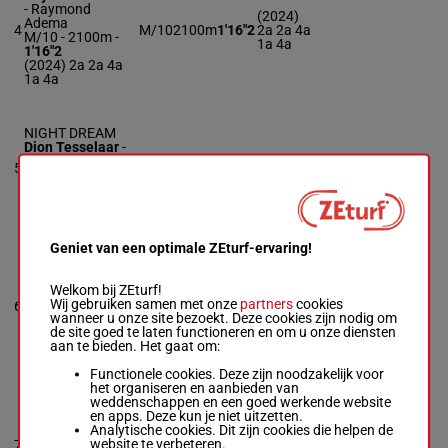
-
Raymond
(2024)
Adema
4
M/10
2100m
1'16"2
2a 2a 4a
M/10 - 2100m
-
1a 4a
1'16"2
(2024) 2a 2a 4a
1a 4a
NIGHT DREAM
Dion Tesselaar
-
Ricky Eklund
2a 4a 4a
5
R/6
2100m
1'13"2
R/6 - 2100m
-
4a 4a
1'13"2
2a 4a 4a 4a 4a
Geniet van een optimale ZEturf-ervaring!
MADAME DREAM
Jeffrey Mieras
-
Nathalie de
Welkom bij ZEturf!
3a Da
Vreede
Wij gebruiken samen met onze
partners
cookies
6
M/7
2100m
1'14"1
(2024)
M/7 - 2100m
-
wanneer u onze site bezoekt. Deze cookies zijn nodig om
6a Da Da
1'14"1
de site goed te laten functioneren en om u onze diensten
3a Da (2024) 6a
aan te bieden. Het gaat om:
Da Da
Functionele cookies. Deze zijn noodzakelijk voor
het organiseren en aanbieden van
weddenschappen en een goed werkende website
NERVOLO
en apps. Deze kun je niet uitzetten.
Niels Jongejans
-
Analytische cookies. Dit zijn cookies die helpen de
7a 3a 1a
Chiel Wildhagen
website te verbeteren.
7
M/6
2100m
1'12"0