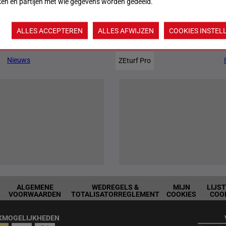
ken en partijen met wie gegevens worden gedeeld.
ALLES ACCEPTEREN
ALLES AFWIJZEN
COOKIES INSTEL
Jouw favoriete paarden
Nieuws
ZEturf Pro
ALGEMENE
WEDREGELS &
MIJN
LIJS
VOORWAARDEN
TOTALISATORREGLEMENT
COOKIES
COO
KMOGELIJKHEDEN