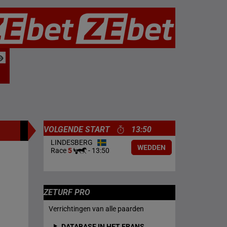
VOLGENDE START
13:50
LINDESBERG
WEDDEN
Race
5
-
13:50
ZETURF PRO
Verrichtingen van alle paarden
DATABASE IN HET FRANS