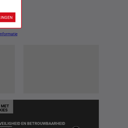
LINGEN
Informatie
T MET
KIES
VEILIGHEID EN BETROUWBAARHEID