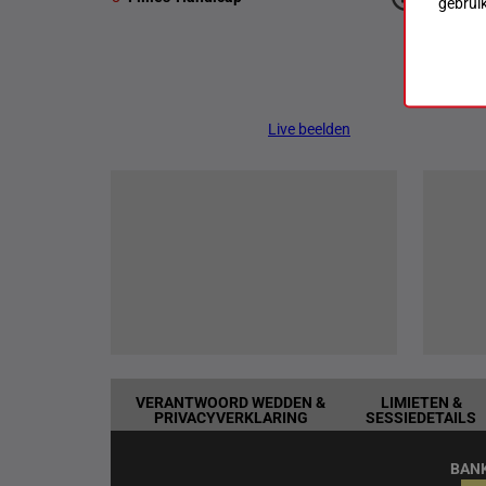
gebrui
Live beelden
VERANTWOORD WEDDEN &
LIMIETEN &
PRIVACYVERKLARING
SESSIEDETAILS
BAN