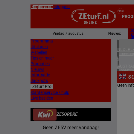
Inloggen
Registreren
PROG
Vrijdag 7 augustus
Nieuws:
Programma
Z
|
Uitslagen
L
NEDERL
V-spellen
4 meetin
Tips en meer
Promoties
AUSTRAL
Nieuws
2 meetin
Informatie
S
Jackpots
FRANKR
Geen inf
ZEturf Pro
3 meetin
Klantenservice / hulp
Live beelden
DUITSL
1 meetin
ZE5ORDRE
ZWEDEN
3 meetin
Geen ZE5V meer vandaag!
ZUID-AF