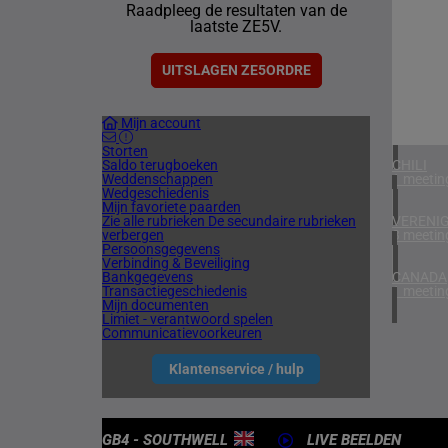
Raadpleeg de resultaten van de
1 meetin
laatste ZE5V.
VERENIG
4 meetin
UITSLAGEN ZE5ORDRE
IERLAN
Mijn account
2 meetin
Storten
Saldo terugboeken
CHILI
Weddenschappen
1 meetin
Wedgeschiedenis
Mijn favoriete paarden
Zie alle rubrieken
De secundaire rubrieken
VERENIG
verbergen
3 meetin
Persoonsgegevens
Verbinding & Beveiliging
Bankgegevens
CANADA
Transactiegeschiedenis
1 meetin
Mijn documenten
Limiet - verantwoord spelen
Communicatievoorkeuren
Klantenservice / hulp
GB4 - SOUTHWELL
LIVE BEELDEN