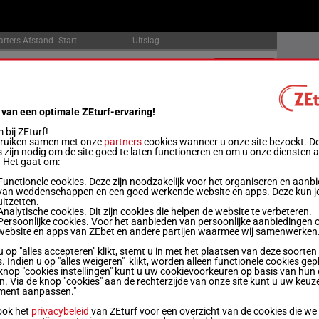
arters
Afstand
Start
Uitslag
2
2837m
18:01
Officiële uitslag:
9 - 2 - 1
Uitslagen
2
1001m
18:34
Officiële uitslag:
12 - 8 - 5
Uitslagen
 van een optimale ZEturf-ervaring!
bij ZEturf!
0
2235m
19:03
Officiële uitslag:
7 - 10 - 3 / 11
Uitslagen
bruiken samen met onze
partners
cookies wanneer u onze site bezoekt. D
 zijn nodig om de site goed te laten functioneren en om u onze diensten 
. Het gaat om:
3
2235m
19:33
Officiële uitslag:
9 - 10 - 4
Uitslagen
Functionele cookies. Deze zijn noodzakelijk voor het organiseren en aanb
van weddenschappen en een goed werkende website en apps. Deze kun je
uitzetten.
0
1622m
20:06
Officiële uitslag:
9 - 7 - 8
Uitslagen
Analytische cookies. Dit zijn cookies die helpen de website te verbeteren.
Persoonlijke cookies. Voor het aanbieden van persoonlijke aanbiedingen 
website en apps van ZEbet en andere partijen waarmee wij samenwerken
2
1622m
20:33
Officiële uitslag:
6 - 4 - 7
Uitslagen
u op "alles accepteren" klikt, stemt u in met het plaatsen van deze soorten
. Indien u op "alles weigeren" klikt, worden alleen functionele cookies gep
knop "cookies instellingen" kunt u uw cookievoorkeuren op basis van hun 
en. Via de knop "cookies" aan de rechterzijde van onze site kunt u uw keuz
0
1622m
21:01
Officiële uitslag:
2 - 3 - 4
Uitslagen
ment aanpassen."
ook het
privacybeleid
van ZEturf voor een overzicht van de cookies die we
2428m
21:30
Officiële uitslag:
6 - 1 - 4
Uitslagen