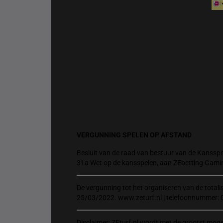
VERGUNNING SPELEN OP AFSTAND
Besluit van de raad van bestuur van de Kansspel
31a Wet op de kansspelen, aan ZEbetting Gami
De vergunning tot het organiseren van de total
25/03/2022. www.zeturf.nl | telefoonnummer: 
Disclaimer: ZEturf.nl wordt met de grootst mog