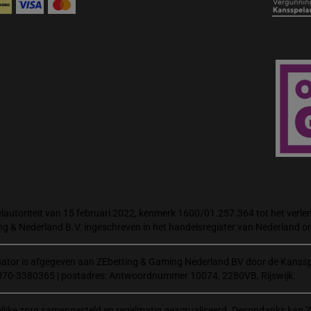
autoriteit van 15 februari 2022, kenmerk 1600/01.257.364 tot het verlene
ng & Nederland B.V. ingeschreven in het handelsregister van Nederland
isator is afgegeven aan ZEbetting & Gaming Nederland BV door de Kanssp
070-3380365 | postadres: Antwoordnummer 10074, 2280VB, Rijswijk.
elijke zorg samengesteld en regelmatig geactualiseerd. Desondanks kan Z