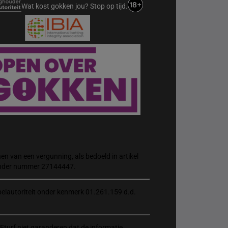
Wat kost gokken jou? Stop op tijd.
n van een vergunning, als bedoeld in artikel
 onder nummer 27144447.
elautoriteit onder kenmerk 01.261.159 d.d.
Eturf niet garanderen dat de informatie