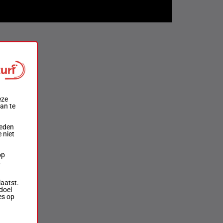
eze
aan te
ieden
 niet
op
.
laatst.
doel
es op