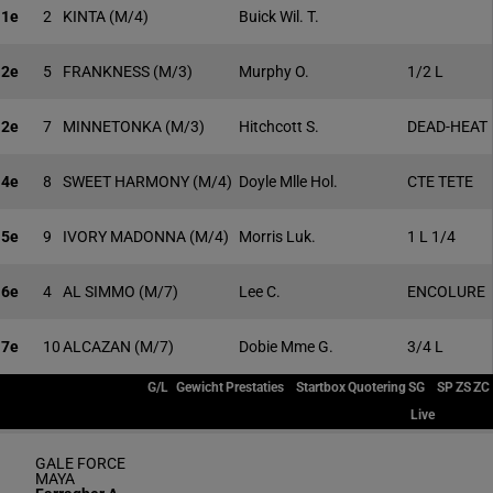
1e
2
KINTA
(M/4)
Buick Wil. T.
2e
5
FRANKNESS
(M/3)
Murphy O.
1/2 L
2e
7
MINNETONKA
(M/3)
Hitchcott S.
DEAD-HEAT
4e
8
SWEET HARMONY
(M/4)
Doyle Mlle Hol.
CTE TETE
5e
9
IVORY MADONNA
(M/4)
Morris Luk.
1 L 1/4
6e
4
AL SIMMO
(M/7)
Lee C.
ENCOLURE
7e
10
ALCAZAN
(M/7)
Dobie Mme G.
3/4 L
G/L
Gewicht
Prestaties
Startbox
Quotering
SG
SP
ZS
ZC
Live
GALE FORCE
MAYA