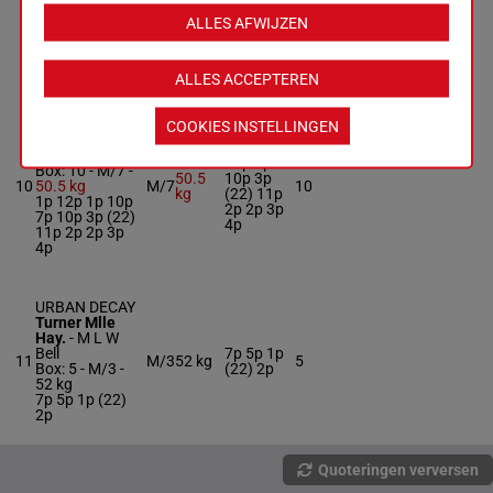
9
M/4
53 kg
8
Box: 8 -
M/4 -
4p 2p 3p
53 kg
ALLES AFWIJZEN
3p
6p 5p 4p (22)
2p 7p 4p 2p 3p
3p
ALLES ACCEPTEREN
ALCAZAN
COOKIES INSTELLINGEN
Dobie Mme G.
-
1p 12p 1p
R A Teal
10p 7p
Box: 10 -
M/7 -
50.5
10p 3p
10
50.5 kg
M/7
10
kg
(22) 11p
1p 12p 1p 10p
2p 2p 3p
7p 10p 3p (22)
4p
11p 2p 2p 3p
4p
URBAN DECAY
Turner Mlle
Hay.
-
M L W
Bell
7p 5p 1p
11
M/3
52 kg
5
Box: 5 -
M/3 -
(22) 2p
52 kg
7p 5p 1p (22)
2p
Quoteringen verversen