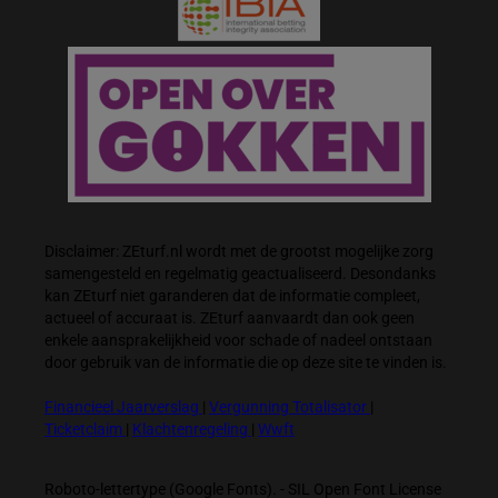
Disclaimer: ZEturf.nl wordt met de grootst mogelijke zorg
samengesteld en regelmatig geactualiseerd. Desondanks
kan ZEturf niet garanderen dat de informatie compleet,
actueel of accuraat is. ZEturf aanvaardt dan ook geen
enkele aansprakelijkheid voor schade of nadeel ontstaan
door gebruik van de informatie die op deze site te vinden is.
Financieel Jaarverslag
|
Vergunning Totalisator
|
Ticketclaim
|
Klachtenregeling
|
Wwft
Roboto-lettertype (Google Fonts). - SIL Open Font License