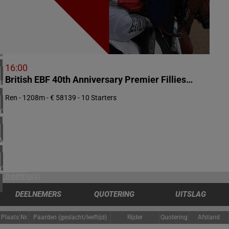
3 meeting(s)
ZUID-AFRIKA
1 meeting(s)
VERENIGD KONINKRIJK
4 meeting(s)
16:00
British EBF 40th Anniversary Premier Fillies' Handicap
IERLAND
2 meeting(s)
Ren - 1208m - € 58139 - 10 Starters
CHILI
1 meeting(s)
VERENIGDE STATEN
3 meeting(s)
CANADA
1 meeting(s)
DEELNEMERS
QUOTERING
UITSLAG
Plaats
Nr.
Paarden (geslacht/leeftijd)
Rijder
Quotering
Afstand