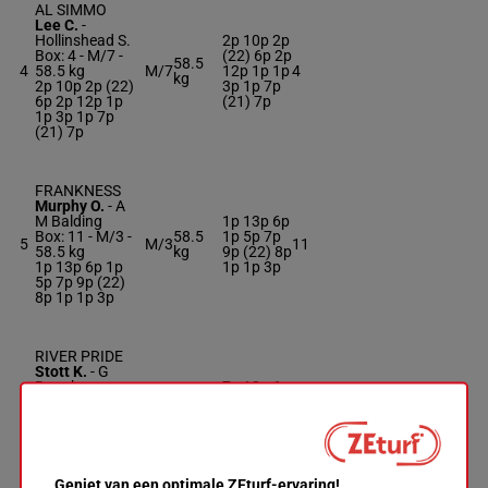
AL SIMMO
Lee C.
-
Hollinshead S.
2p 10p 2p
Box: 4 -
M/7 -
(22) 6p 2p
58.5
4
58.5 kg
M/7
12p 1p 1p
4
kg
2p 10p 2p (22)
3p 1p 7p
6p 2p 12p 1p
(21) 7p
1p 3p 1p 7p
(21) 7p
FRANKNESS
Murphy O.
-
A
M Balding
1p 13p 6p
Box: 11 -
M/3 -
58.5
1p 5p 7p
5
M/3
11
58.5 kg
kg
9p (22) 8p
1p 13p 6p 1p
1p 1p 3p
5p 7p 9p (22)
8p 1p 1p 3p
RIVER PRIDE
Stott K.
-
G
Boughey
7p 13p 6p
Box: 1 -
M/4 -
1p 4p 3p
6
57 kg
M/4
57 kg
5p 3p (22)
1
7p 13p 6p 1p
5p 8p 7p
4p 3p 5p 3p
2p
(22) 5p 8p 7p
2p
Geniet van een optimale ZEturf-ervaring!