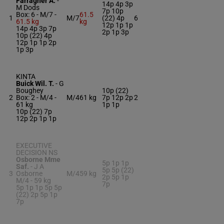
Farragher A.
-
14p 4p 3p
M Dods
7p 10p
Box: 6 -
M/7 -
61.5
1
M/7
(22) 4p
6
61.5 kg
kg
12p 1p 1p
14p 4p 3p 7p
2p 1p 3p
10p (22) 4p
12p 1p 1p 2p
1p 3p
KINTA
Buick Wil. T.
-
G
Boughey
10p (22)
2
Box: 2 -
M/4 -
M/4
61 kg
7p 12p 2p
2
61 kg
1p 1p
10p (22) 7p
12p 2p 1p 1p
EXECUTIVE
DECISION NS
Osborne Mme
5p 1p 1p
Saf.
-
J A
5p 5p (22)
3
Osborne
M/4
59 kg
2p 5p 1p
M/4 -
59 kg
7p
5p 1p 1p 5p 5p
(22) 2p 5p 1p
7p