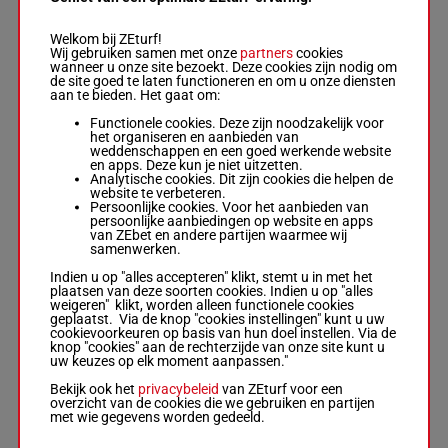
Welkom bij ZEturf!
MINNETONKA
Wij gebruiken samen met onze
partners
cookies
Hitchcott S.
-
R
wanneer u onze site bezoekt. Deze cookies zijn nodig om
Hannon
2p 1p 4p
de site goed te laten functioneren en om u onze diensten
Box: 3 -
M/3 -
11p 6p 7p
54.5
aan te bieden. Het gaat om:
7
54.5 kg
M/3
8p 4p (22)
3
kg
2p 1p 4p 11p
4p 5p 4p
Functionele cookies. Deze zijn noodzakelijk voor
6p 7p 8p 4p
4p
het organiseren en aanbieden van
(22) 4p 5p 4p
weddenschappen en een goed werkende website
4p
en apps. Deze kun je niet uitzetten.
Analytische cookies. Dit zijn cookies die helpen de
website te verbeteren.
Persoonlijke cookies. Voor het aanbieden van
SWEET
persoonlijke aanbiedingen op website en apps
HARMONY
van ZEbet en andere partijen waarmee wij
Doyle Mlle Hol.
10p 6p
samenwerken.
-
R Spencer
11p 16p
53.5
Box: 9 -
M/4 -
8
M/4
4p 14p 7p
9
Indien u op "alles accepteren" klikt, stemt u in met het
kg
53.5 kg
(22) 4p
plaatsen van deze soorten cookies. Indien u op "alles
10p 6p 11p
10p 1p 5p
weigeren" klikt, worden alleen functionele cookies
16p 4p 14p 7p
geplaatst. Via de knop "cookies instellingen" kunt u uw
(22) 4p 10p 1p
cookievoorkeuren op basis van hun doel instellen. Via de
5p
knop "cookies" aan de rechterzijde van onze site kunt u
uw keuzes op elk moment aanpassen."
Bekijk ook het
privacybeleid
van ZEturf voor een
IVORY
overzicht van de cookies die we gebruiken en partijen
MADONNA
met wie gegevens worden gedeeld.
Morris Luk.
-
R
6p 5p 4p
Spencer
(22) 2p 7p