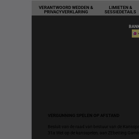
VERANTWOORD WEDDEN &
LIMIETEN &
PRIVACYVERKLARING
SESSIEDETAILS
BAN
VERGUNNING SPELEN OP AFSTAND
Besluit van de raad van bestuur van de Kansspel
31a Wet op de kansspelen, aan ZEbetting Gami