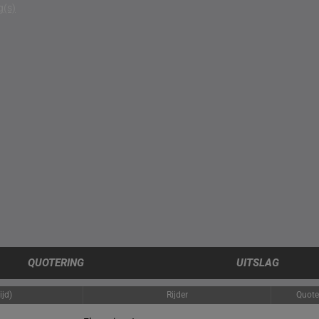
g(s)
QUOTERING
UITSLAG
ijd)
Rijder
Quote