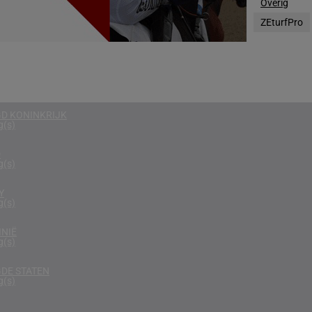
Overig
g(s)
ZEturfPro
EGEN
g(s)
RIKA
g(s)
D KONINKRIJK
g(s)
D
g(s)
Y
g(s)
NIË
g(s)
DE STATEN
g(s)