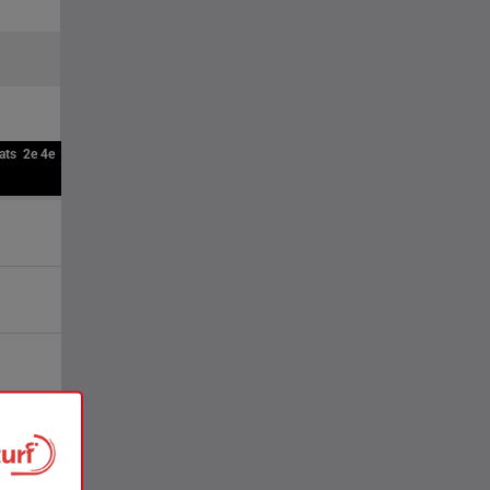
ats
2e
4e