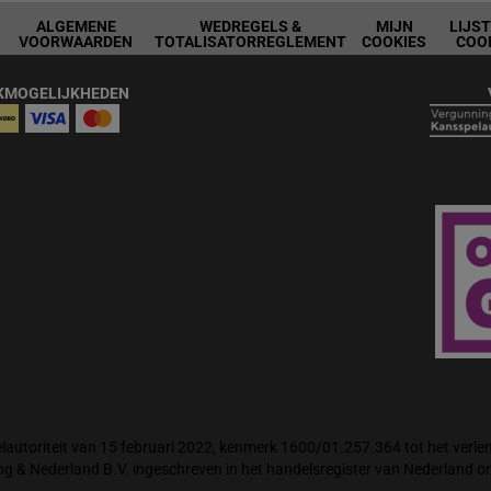
ALGEMENE
WEDREGELS &
MIJN
LIJS
VOORWAARDEN
TOTALISATORREGLEMENT
COOKIES
COO
KMOGELIJKHEDEN
autoriteit van 15 februari 2022, kenmerk 1600/01.257.364 tot het verlene
ng & Nederland B.V. ingeschreven in het handelsregister van Nederland