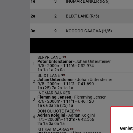
1e
3
INGMAR BANKER
(R/6)
2e
2
BLIXT LANE
(R/5)
3e
9
KOOGOO GAAGAA
(H/5)
SEFYR LANE
Peter Untersteiner
-
Johan Untersteiner
1
R/5 - 2000m
-
1'11"6
- € 32.974
1a 1a 1a 2a 0a
BLIXT LANE
Johan Untersteiner
-
Johan Untersteiner
2
R/5 - 2000m
-
1'11"2
- € 41.690
1a (25) 7a 2a 1a 1a
INGMAR BANKER
Flemming Jensen
-
Flemming Jensen
3
R/6 - 2000m
-
1'11"1
- € 46.120
1a 6a 3a 2a (25) 1a
DON QUIJOTE FACE
Adrian Kolgjini
-
Adrian Kolgjini
4
H/5 - 2000m
-
1'12"3
- € 42.566
2a 1a 0a 0a 1a
Geniet
KIT KAT MEARAS