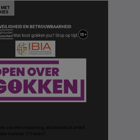
T MET
KIES
VEILIGHEID EN BETROUWBAARHEID
Wat kost gokken jou? Stop op tijd.
n van een vergunning, als bedoeld in artikel
 onder nummer 27144447.