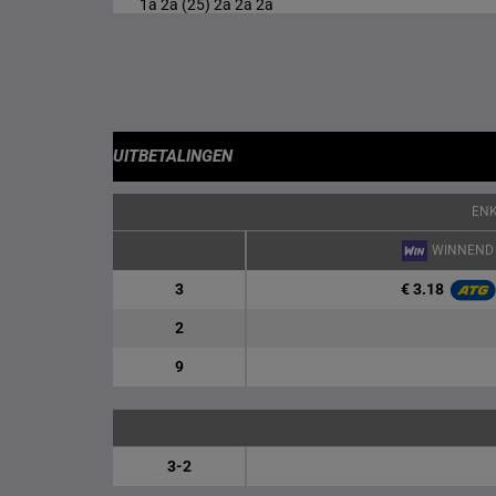
1a 2a (25) 2a 2a 2a
UITBETALINGEN
EN
WINNEND
€ 3.18
3
2
9
3-2