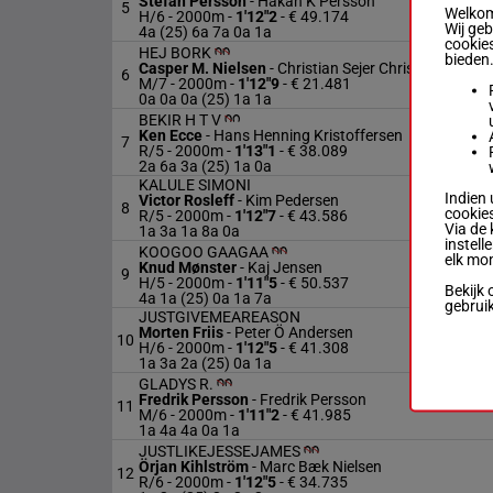
Stefan Persson
-
Håkan K Persson
5
Welkom 
H/6 - 2000m
-
1'12"2
- € 49.174
Wij ge
4a (25) 6a 7a 0a 1a
cookies
HEJ BORK
bieden
Casper M. Nielsen
-
Christian Sejer Christensen
6
M/7 - 2000m
-
1'12"9
- € 21.481
0a 0a 0a (25) 1a 1a
BEKIR H T V
Ken Ecce
-
Hans Henning Kristoffersen
7
R/5 - 2000m
-
1'13"1
- € 38.089
2a 6a 3a (25) 1a 0a
KALULE SIMONI
Indien 
Victor Rosleff
-
Kim Pedersen
8
cookies
R/5 - 2000m
-
1'12"7
- € 43.586
Via de 
1a 3a 1a 8a 0a
instell
KOOGOO GAAGAA
elk mo
Knud Mønster
-
Kaj Jensen
9
H/5 - 2000m
-
1'11"5
- € 50.537
Bekijk 
4a 1a (25) 0a 1a 7a
gebrui
JUSTGIVEMEAREASON
Morten Friis
-
Peter Ö Andersen
10
H/6 - 2000m
-
1'12"5
- € 41.308
1a 3a 2a (25) 0a 1a
GLADYS R.
Fredrik Persson
-
Fredrik Persson
11
M/6 - 2000m
-
1'11"2
- € 41.985
1a 4a 4a 0a 1a
JUSTLIKEJESSEJAMES
Örjan Kihlström
-
Marc Bæk Nielsen
12
R/6 - 2000m
-
1'12"5
- € 34.735