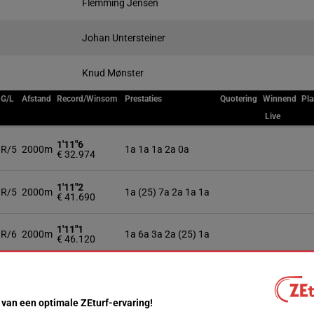
Flemming Jensen
Johan Untersteiner
Knud Mønster
G/L
Afstand
Record/Winsom
Prestaties
Quotering
Winnend
Pla
Live
1'11"6
R/5
2000m
1a 1a 1a 2a 0a
€ 32.974
1'11"2
R/5
2000m
1a (25) 7a 2a 1a 1a
€ 41.690
1'11"1
R/6
2000m
1a 6a 3a 2a (25) 1a
€ 46.120
1'12"3
H/5
2000m
2a 1a 0a 0a 1a
€ 42.566
 van een optimale ZEturf-ervaring!