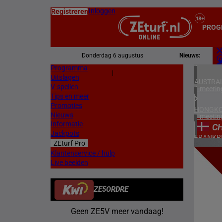
Inloggen
Registreren
PROG
Donderdag 6 augustus
Nieuws:
Programma
Z
|
Uitslagen
L
AUSTRAL
V-spellen
1 meetin
Tips en meer
Promoties
HONGKO
Nieuws
1 meetin
Informatie
C
Jackpots
FRANKR
ZEturf Pro
5 meetin
12
Klantenservice / hulp
Live beelden
DUITSL
17/05/
2 meetin
ZE5ORDRE
ZWEDEN
1 meetin
Geen ZE5V meer vandaag!
DENEMA