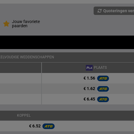
Quoteringen ve
Jouw favoriete
paarden
KELVOUDIGE WEDDENSCHAPPEN
PLAATS
€ 1.56
€ 1.62
€ 6.45
KOPPEL
€ 6.52