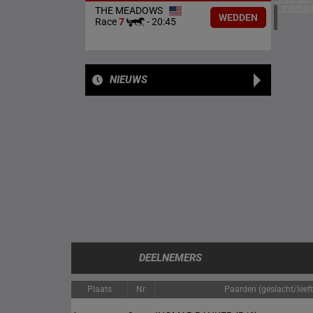
1 meetin
THE MEADOWS
WEDDEN
Race
7
-
20:45
NIEUWS
DEELNEMERS
Plaats
Nr.
Paarden (geslacht/leeft