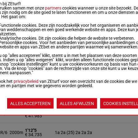
1'12"2
H/6
2000m
4a (25) 6a 7a 0a 1a
bij ZEturf!
€ 49.174
bruiken samen met onze
partners
cookies wanneer u onze site bezoekt. D
 zijn nodig om de site goed te laten functioneren en om u onze diensten 
. Het gaat om:
1'12"9
M/7
2000m
0a 0a 0a (25) 1a 1a
€ 21.481
Functionele cookies. Deze zijn noodzakelijk voor het organiseren en aanb
van weddenschappen en een goed werkende website en apps. Deze kun je
uitzetten.
1'13"1
Analytische cookies. Dit zijn cookies die helpen de website te verbeteren.
R/5
2000m
2a 6a 3a (25) 1a 0a
€ 38.089
Persoonlijke cookies. Voor het aanbieden van persoonlijke aanbiedingen 
website en apps van ZEbet en andere partijen waarmee wij samenwerken
u op "alles accepteren" klikt, stemt u in met het plaatsen van deze soorten
1'12"7
R/5
2000m
1a 3a 1a 8a 0a
. Indien u op "alles weigeren" klikt, worden alleen functionele cookies gep
€ 43.586
knop "cookies instellingen" kunt u uw cookievoorkeuren op basis van hun 
en. Via de knop "cookies" aan de rechterzijde van onze site kunt u uw keuz
ment aanpassen."
1'11"5
H/5
2000m
4a 1a (25) 0a 1a 7a
€ 50.537
ook het
privacybeleid
van ZEturf voor een overzicht van de cookies die we
ken en partijen met wie gegevens worden gedeeld.
1'12"5
H/6
2000m
1a 3a 2a (25) 0a 1a
€ 41.308
ALLES ACCEPTEREN
ALLES AFWIJZEN
COOKIES INSTEL
1'11"2
M/6
2000m
1a 4a 4a 0a 1a
€ 41.985
1'12"5
R/6
2000m
1a 2a (25) 2a 2a 2a
€ 34.735