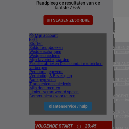
Raadpleeg de resultaten van de
1 meetin
laatste ZE5V.
NOORW
1 meetin
UITSLAGEN ZE5ORDRE
ZUID-AF
Mijn account
1 meetin
Storten
Saldo terugboeken
VERENIG
Weddenschappen
3 meetin
Wedgeschiedenis
Mijn favoriete paarden
Zie alle rubrieken
De secundaire rubrieken
IERLAN
verbergen
1 meetin
Persoonsgegevens
Verbinding & Beveiliging
Bankgegevens
URUGUA
Transactiegeschiedenis
1 meetin
Mijn documenten
Limiet - verantwoord spelen
Communicatievoorkeuren
ARGENTI
1 meetin
Klantenservice / hulp
VERENIG
4 meetin
VOLGENDE START
20:45
CANADA