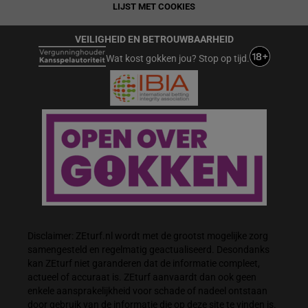
LIJST MET COOKIES
VEILIGHEID EN BETROUWBAARHEID
Wat kost gokken jou? Stop op tijd.
Disclaimer: ZEturf.nl wordt met de grootst mogelijke zorg
samengesteld en regelmatig geactualiseerd. Desondanks
kan ZEturf niet garanderen dat de informatie compleet,
actueel of accuraat is. ZEturf aanvaardt dan ook geen
enkele aansprakelijkheid voor schade of nadeel ontstaan
door gebruik van de informatie die op deze site te vinden is.