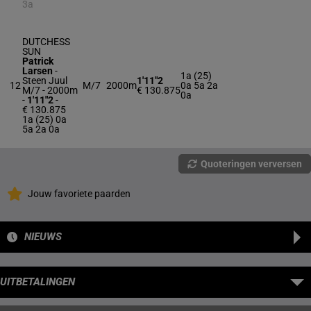
3a
DUTCHESS
SUN
Patrick
Larsen
-
1a (25)
Steen Juul
1'11"2
12
M/7
2000m
0a 5a 2a
M/7 - 2000m
€ 130.875
0a
-
1'11"2
-
€ 130.875
1a (25) 0a
5a 2a 0a
Quoteringen verversen
Jouw favoriete paarden
NIEUWS
UITBETALINGEN