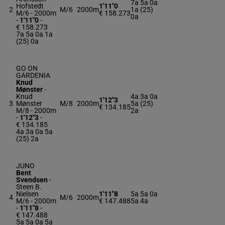
7a 5a 0a
Hofstedt
1'11"0
2
M/6
2000m
1a (25)
M/6 - 2000m
€ 158.273
0a
-
1'11"0
-
€ 158.273
7a 5a 0a 1a
(25) 0a
GO ON
GARDENIA
Knud
Mønster
-
Knud
4a 3a 0a
1'12"3
3
Mønster
M/8
2000m
5a (25)
€ 134.185
M/8 - 2000m
2a
-
1'12"3
-
€ 134.185
4a 3a 0a 5a
(25) 2a
JUNO
Bent
Svendsen
-
Steen B.
Nielsen
1'11"8
5a 5a 0a
4
M/6
2000m
M/6 - 2000m
€ 147.488
5a 4a
-
1'11"8
-
€ 147.488
5a 5a 0a 5a