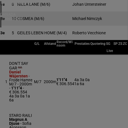
4 meeting(s)
1e
8
NILLA LANE
(M/6)
Johan Untersteiner
CANADA
1 meeting(s)
2e
10
COSMEA
(M/6)
Michael Nimczyk
3e
5
GEILES LEBEN HOME
(M/4)
Roberto Vecchione
Record/Wi
G/L
Afstand
Prestaties
Quotering
SG
SP
ZS
ZC
nsom
Live
DON'T SAY
GAR
Daniel
Wäjersten
-
1'11"4
4a 3a 0a
Frode Hamre
1
M/7
2000m
€ 306.554
1a 6a
M/7 - 2000m
-
1'11"4
-
€ 306.554
4a 3a 0a 1a
6a
STARO RAILI
Magnus A
Djuse
-
Sofia
Aronsson