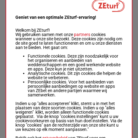
JANE HALL
Geniet van een optimale ZEturf-ervaring!
Mads
Henriksen
-
Nicklas
1'10"9
2a 1a 4a
Welkom bij ZEturf!
7
M/9
2000m
Korfitsen
€ 123.056
4a 2a
Wij gebruiken samen met onze
partners
cookies
M/9 - 2000m
wanneer u onze site bezoekt. Deze cookies zijn nodig om
-
1'10"9
-
de site goed te laten functioneren en om u onze diensten
€ 123.056
aan te bieden. Het gaat om:
2a 1a 4a 4a
2a
Functionele cookies. Deze zijn noodzakelijk voor
het organiseren en aanbieden van
weddenschappen en een goed werkende website
en apps. Deze kun je niet uitzetten.
NILLA LANE
Analytische cookies. Dit zijn cookies die helpen de
website te verbeteren.
Johan
Persoonlijke cookies. Voor het aanbieden van
Untersteiner
persoonlijke aanbiedingen op website en apps
1a (25)
-
Johan
1'10"3
van ZEbet en andere partijen waarmee wij
8
M/6
2000m
4a 1a 1a
Untersteiner
€ 156.106
samenwerken.
1a
M/6 - 2000m
-
1'10"3
-
Indien u op "alles accepteren" klikt, stemt u in met het
€ 156.106
plaatsen van deze soorten cookies. Indien u op "alles
1a (25) 4a
weigeren" klikt, worden alleen functionele cookies
1a 1a 1a
geplaatst. Via de knop "cookies instellingen" kunt u uw
cookievoorkeuren op basis van hun doel instellen. Via de
knop "cookies" aan de rechterzijde van onze site kunt u
uw keuzes op elk moment aanpassen."
HOKITA
Morten Friis
Bekijk ook het
privacybeleid
van ZEturf voor een