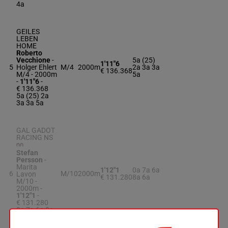
4a
GEILES
LEBEN
HOME
Roberto
Vecchione
-
5a (25)
1'11"6
5
Holger Ehlert
M/4
2000m
2a 3a 3a
€ 136.368
M/4 - 2000m
5a
-
1'11"6
-
€ 136.368
5a (25) 2a
3a 3a 5a
GAL GADOT
RACING NS
Stefan
Persson
-
Marita
1'12"1
0a 7a 6a
6
M/10
2000m
Lavon
€ 131.280
8a 6a
M/10 -
2000m
-
1'12"1
-
€ 131.280
0a 7a 6a 8a
6a