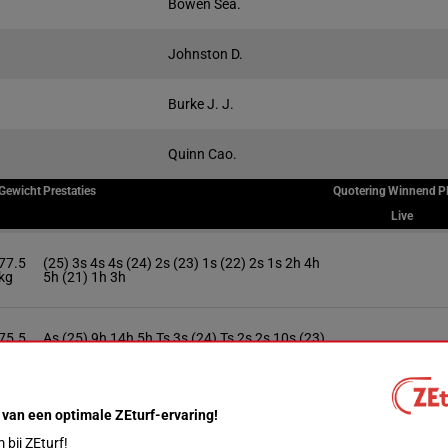
Bowen Sea.
Johnston D.
Burke J. J.
Quinn Cao.
Gewicht
Prestaties
Quotering
Winnend
P
Live
77.5
(25) 3s 4s 4s (24) 2s (23) 1s (22) 2s 1s 2h 4h
kg
5h (21) 1h 3h
75.5
As (25) 9h 14h 5h Ts 3s (24) Ts 2s 2s 10s (23)
kg
1s 1s
74 kg
Ah As (25) 5s 2s 1s As 1s 6s As (23) 6s 2h Ah
 van een optimale ZEturf-ervaring!
bij ZEturf!