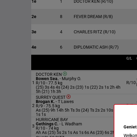
1e
1
DOCTOR KEN
(R/10)
2e
8
FEVER DREAM
(R/8)
3e
4
CHARLES RITZ
(R/10)
4e
6
DIPLOMATIC ASH
(R/7)
G/L
DOCTOR KEN
Bowen Sea.
-
Murphy O.
1
R/10
R/10 -
77.5 kg
(25) 3s 4s 4s (24) 2s (23) 1s (22) 2s 1s 2h 4h
5h (21) 1h 3h
SURREY QUEST
Brogan K.
-
T Lawes
2
R/9
R/9 -
75.5 kg
As (25) 9h 14h 5h Ts 3s (24) Ts 2s 2s 10s (23)
1s 1s
HURRICANE BAY
Gethings C.
-
L Wadham
3
R/10
Geniet
R/10 -
74 kg
Ah As (25) 5s 2s 1s As 1s 6s As (23) 6s 2h Ah
Welkom 