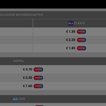
KELVOUDIGE WEDDENSCHAPPEN
PLAATS
€ 1.30
€ 2.20
€ 1.80
KOPPEL
€ 3.70
€ 3.50
€ 7.60
DUO