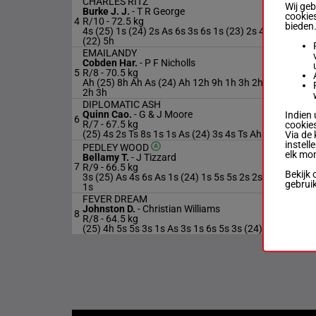
CHARLES RITZ
Wij ge
Burke J. J.
-
T R George
cookies
4
R/10 -
72.5 kg
R/10
bieden
4s (25) 1s (24) 2s As 6s 3s 6s 1s (23) 2s 4s 6h
(22) 5h
EMAILANDY
Cobden Har.
-
P F Nicholls
5
R/8 -
70.5 kg
R/8
Ah (25) 8h Ah As (24) Ah 12h 9h 1h 3h 2h (23)
2h 3h
DIPLOMATIC ASH
Quinn Cao.
-
G & J Moore
Indien 
6
R/7
R/7 -
67.5 kg
cookies
(25) 4s 2s Ts 8s 1s 1s As (24) 3s 4s Ts Ah 10h
Via de 
instell
PEDLEY WOOD
elk mo
Bellamy T.
-
J Tizzard
7
R/9
R/9 -
66.5 kg
Bekijk 
3s (25) As 4s 6s As 1s (24) 1s 5s 5s 2s 2s (23)
gebrui
1s
FEVER DREAM
Johnston D.
-
Christian Williams
8
R/8
R/8 -
64.5 kg
(25) 4h 5s 5s 3s 1s As 3s 1s 6s 5s 3s (24) 8s