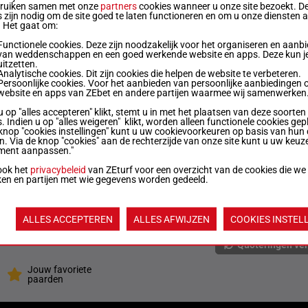
bruiken samen met onze
partners
cookies wanneer u onze site bezoekt. D
 zijn nodig om de site goed te laten functioneren en om u onze diensten 
72.5
4s (25) 1s (24) 2s As 6s 3s 6s 1s (23) 2s 4s 6h
. Het gaat om:
kg
(22) 5h
Functionele cookies. Deze zijn noodzakelijk voor het organiseren en aanb
van weddenschappen en een goed werkende website en apps. Deze kun je
uitzetten.
70.5
Ah (25) 8h Ah As (24) Ah 12h 9h 1h 3h 2h (23)
Analytische cookies. Dit zijn cookies die helpen de website te verbeteren.
kg
2h 3h
Persoonlijke cookies. Voor het aanbieden van persoonlijke aanbiedingen 
website en apps van ZEbet en andere partijen waarmee wij samenwerken
67.5
u op "alles accepteren" klikt, stemt u in met het plaatsen van deze soorten
(25) 4s 2s Ts 8s 1s 1s As (24) 3s 4s Ts Ah 10h
kg
. Indien u op "alles weigeren" klikt, worden alleen functionele cookies gep
knop "cookies instellingen" kunt u uw cookievoorkeuren op basis van hun 
en. Via de knop "cookies" aan de rechterzijde van onze site kunt u uw keuz
ment aanpassen."
66.5
3s (25) As 4s 6s As 1s (24) 1s 5s 5s 2s 2s (23)
kg
1s
ook het
privacybeleid
van ZEturf voor een overzicht van de cookies die we
ken en partijen met wie gegevens worden gedeeld.
64.5
(25) 4h 5s 5s 3s 1s As 3s 1s 6s 5s 3s (24) 8s
kg
ALLES ACCEPTEREN
ALLES AFWIJZEN
COOKIES INSTEL
Quoteringen ve
Jouw favoriete
paarden