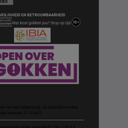
KIES
VEILIGHEID EN BETROUWBAARHEID
Wat kost gokken jou? Stop op tijd.
n van een vergunning, als bedoeld in artikel
 onder nummer 27144447.
elautoriteit onder kenmerk 01.261.159 d.d.