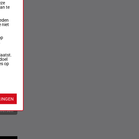
eze
aan te
ieden
 niet
op
.
laatst.
doel
es op
LINGEN
rversen