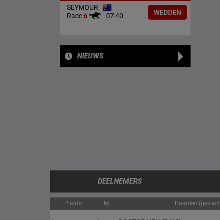
SEYMOUR
WEDDEN
Race
6
-
07:40
NIEUWS
DEELNEMERS
Plaats
Nr.
Paarden (geslacht