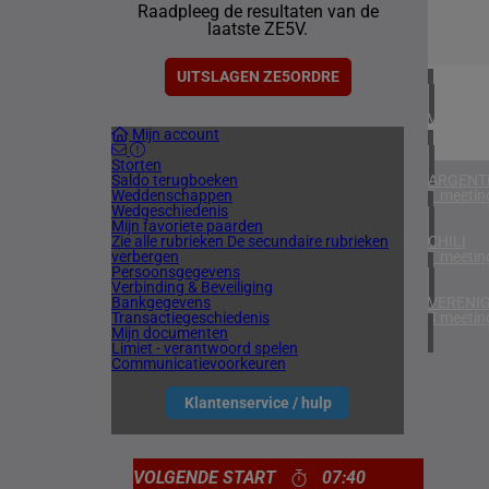
Raadpleeg de resultaten van de
1 meetin
laatste ZE5V.
VERENIG
1 meetin
UITSLAGEN ZE5ORDRE
VERENIG
Mijn account
5 meetin
Storten
Saldo terugboeken
ARGENTI
Weddenschappen
1 meetin
Wedgeschiedenis
Mijn favoriete paarden
Zie alle rubrieken
De secundaire rubrieken
CHILI
verbergen
1 meetin
Persoonsgegevens
Verbinding & Beveiliging
Bankgegevens
VERENIG
Transactiegeschiedenis
4 meetin
Mijn documenten
Limiet - verantwoord spelen
Communicatievoorkeuren
Klantenservice / hulp
VOLGENDE START
07:40