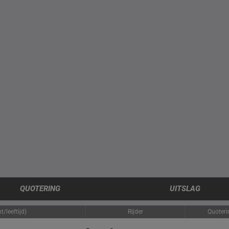
QUOTERING
UITSLAG
/leeftijd)
Rijder
Quoteri