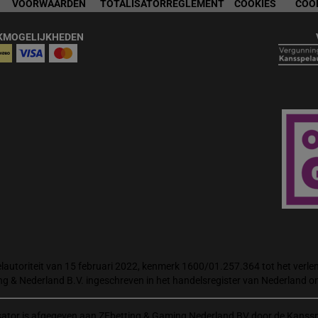
VOORWAARDEN
TOTALISATORREGLEMENT
COOKIES
COO
KMOGELIJKHEDEN
autoriteit van 15 februari 2022, kenmerk 1600/01.257.364 tot het verlene
ng & Nederland B.V. ingeschreven in het handelsregister van Nederland
isator is afgegeven aan ZEbetting & Gaming Nederland BV door de Kanssp