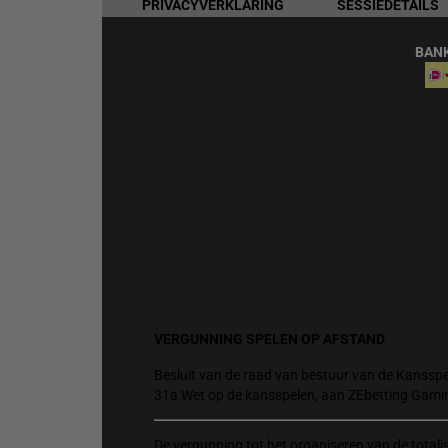
PRIVACYVERKLARING
SESSIEDETAILS
BAN
VERGUNNING SPELEN OP AFSTAND
Besluit van de raad van bestuur van de Kansspel
31a Wet op de kansspelen, aan ZEbetting Gami
De vergunning tot het organiseren van de total