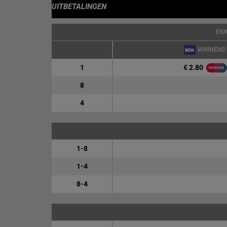
UITBETALINGEN
EN
WINNEND
€ 2.80
1
8
4
1-8
1-4
8-4