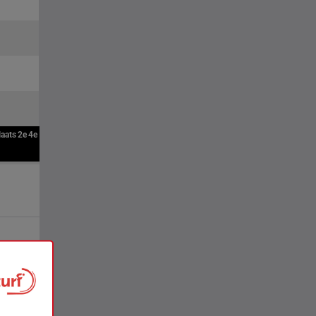
laats
2e
4e