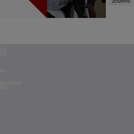
ZEturfPro
g(s)
DE ARABISCHE EMIRATEN
g(s)
D KONINKRIJK
g(s)
NIË
g(s)
g(s)
DE STATEN
g(s)