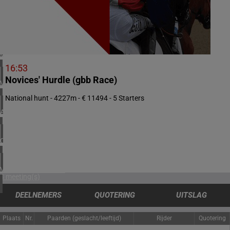
1 meeting(s)
ZUID-AFRIKA
1 meeting(s)
VERENIGDE ARABISCHE EMIRATEN
1 meeting(s)
16:53
Novices' Hurdle (gbb Race)
VERENIGD KONINKRIJK
5 meeting(s)
National hunt - 4227m - € 11494 - 5 Starters
ARGENTINIË
1 meeting(s)
CHILI
1 meeting(s)
VERENIGDE STATEN
4 meeting(s)
DEELNEMERS
QUOTERING
UITSLAG
Plaats
Nr.
Paarden (geslacht/leeftijd)
Rijder
Quotering