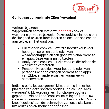
SOOMAROY
De Boinville N.W.
-
N
3
J Henderson
R/5
73 kg
(25) 1h 2h
Geniet van een optimale ZEturf-ervaring!
R/5 -
73 kg
(25) 1h 2h
Welkom bij ZEturf!
Wij gebruiken samen met onze
partners
cookies
wanneer u onze site bezoekt. Deze cookies zijn nodig om
TIDDESLEY WOOD
de site goed te laten functioneren en om u onze diensten
Burke J. J.
-
F O'brien
aan te bieden. Het gaat om:
4h (25) 3h 1h
4
R/6 -
73 kg
R/6
73 kg
3h 6p 3p
4h (25) 3h 1h 3h 6p
Functionele cookies. Deze zijn noodzakelijk voor
3p
het organiseren en aanbieden van
weddenschappen en een goed werkende website
en apps. Deze kun je niet uitzetten.
Analytische cookies. Dit zijn cookies die helpen de
FURY LAD
website te verbeteren.
Worsley Miss T.
-
R
Persoonlijke cookies. Voor het aanbieden van
68.5
(25) Ah Ah
5
Rowe
R/7
persoonlijke aanbiedingen op website en apps
kg
(24) 6p
R/7 -
68.5 kg
van ZEbet en andere partijen waarmee wij
(25) Ah Ah (24) 6p
samenwerken.
Indien u op "alles accepteren" klikt, stemt u in met het
plaatsen van deze soorten cookies. Indien u op "alles
Quoteringen verversen
weigeren" klikt, worden alleen functionele cookies
geplaatst. Via de knop "cookies instellingen" kunt u uw
cookievoorkeuren op basis van hun doel instellen. Via de
Jouw favoriete paarden
knop "cookies" aan de rechterzijde van onze site kunt u
uw keuzes op elk moment aanpassen."