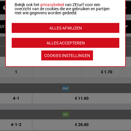
Bekijk ook het
privacybeleid
van ZEturf voor een
NIEUWS
overzicht van de cookies die we gebruiken en partijen
met wie gegevens worden gedeeld.
UITBETALINGEN
ALLES AFWIJZEN
ENKELVOUDIGE WEDDENSCHAPPEN
ALLES ACCEPTEREN
COOKIES INSTELLINGEN
4
€ 4.30
€ 2.00
1
€ 1.70
4-1
€ 11.60
4-1-2
€ 26.60