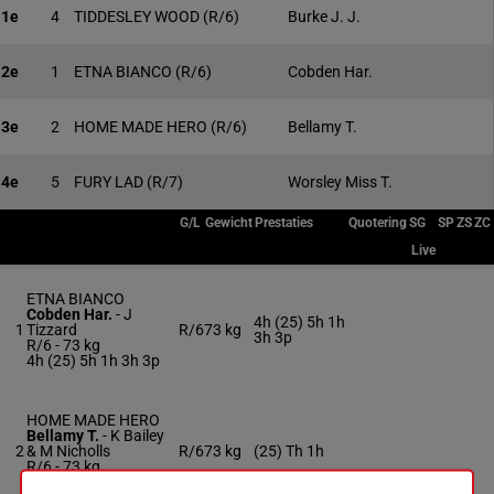
1e
4
TIDDESLEY WOOD
(R/6)
Burke J. J.
2e
1
ETNA BIANCO
(R/6)
Cobden Har.
3e
2
HOME MADE HERO
(R/6)
Bellamy T.
4e
5
FURY LAD
(R/7)
Worsley Miss T.
G/L
Gewicht
Prestaties
Quotering
SG
SP
ZS
ZC
Live
ETNA BIANCO
Cobden Har.
-
J
4h (25) 5h 1h
1
Tizzard
R/6
73 kg
3h 3p
R/6 -
73 kg
4h (25) 5h 1h 3h 3p
HOME MADE HERO
Bellamy T.
-
K Bailey
2
& M Nicholls
R/6
73 kg
(25) Th 1h
R/6 -
73 kg
(25) Th 1h