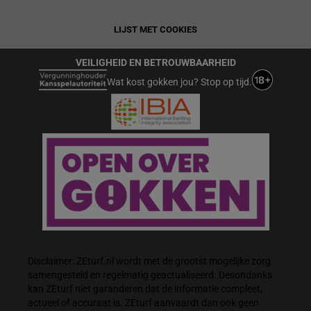
LIJST MET COOKIES
VEILIGHEID EN BETROUWBAARHEID
Wat kost gokken jou? Stop op tijd.
Disclaimer: ZEturf.nl wordt met de grootst mogelijke zorg
samengesteld en regelmatig geactualiseerd. Desondanks
kan ZEturf niet garanderen dat de informatie compleet,
actueel of accuraat is. ZEturf aanvaardt dan ook geen