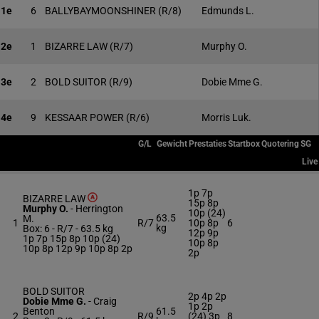
1e
6
BALLYBAYMOONSHINER
(R/8)
Edmunds L.
2e
1
BIZARRE LAW
(R/7)
Murphy O.
3e
2
BOLD SUITOR
(R/9)
Dobie Mme G.
4e
9
KESSAAR POWER
(R/6)
Morris Luk.
G/L
Gewicht
Prestaties
Startbox
Quotering
SG
Live
1p 7p
BIZARRE LAW
15p 8p
Murphy O.
-
Herrington
10p (24)
63.5
M.
1
R/7
10p 8p
6
kg
Box: 6 -
R/7 -
63.5 kg
12p 9p
1p 7p 15p 8p 10p (24)
10p 8p
10p 8p 12p 9p 10p 8p 2p
2p
BOLD SUITOR
2p 4p 2p
Dobie Mme G.
-
Craig
1p 2p
Benton
61.5
2
R/9
(24) 3p
8