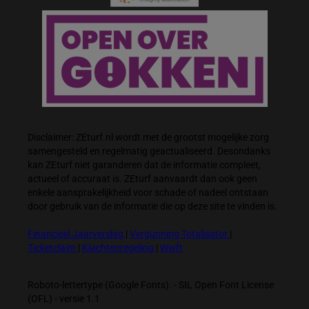
Disclaimer: ZEturf.nl wordt met de grootst mogelijke zorg
samengesteld en regelmatig geactualiseerd. Desondanks
kan ZEturf niet garanderen dat de informatie compleet,
actueel of accuraat is. ZEturf aanvaardt dan ook geen
enkele aansprakelijkheid voor schade of nadeel ontstaan
door gebruik van de informatie die op deze site te vinden is.
Financieel Jaarverslag
|
Vergunning Totalisator
|
Ticketclaim
|
Klachtenregeling
|
Wwft
Roboto-lettertype (Google Fonts). - SIL Open Font License
(OFL) - versie 1.1