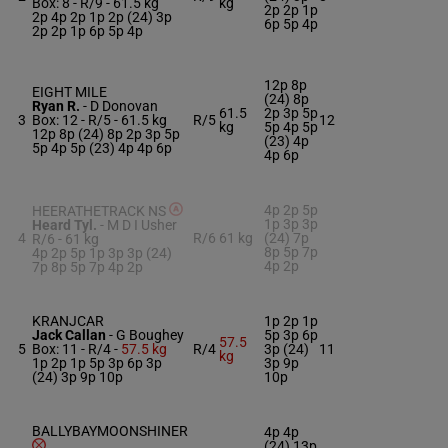
Box: 8 -
R/9 -
61.5 kg
kg
2p 2p 1p
2p 4p 2p 1p 2p (24) 3p
6p 5p 4p
2p 2p 1p 6p 5p 4p
12p 8p
EIGHT MILE
(24) 8p
Ryan R.
-
D Donovan
61.5
2p 3p 5p
3
Box: 12 -
R/5 -
61.5 kg
R/5
12
kg
5p 4p 5p
12p 8p (24) 8p 2p 3p 5p
(23) 4p
5p 4p 5p (23) 4p 4p 6p
4p 6p
4p 2p 5p
HEERATHETRACK NS
1p 3p 3p
Heard Tyl.
-
M D I Usher
4
R/6
61 kg
(24) 7p
R/6 -
61 kg
8p 5p 7p
4p 2p 5p 1p 3p 3p (24)
4p 2p
7p 8p 5p 7p 4p 2p
KRANJCAR
1p 2p 1p
Jack Callan
-
G Boughey
5p 3p 6p
57.5
5
Box: 11 -
R/4 -
57.5 kg
R/4
3p (24)
11
kg
1p 2p 1p 5p 3p 6p 3p
3p 9p
(24) 3p 9p 10p
10p
BALLYBAYMOONSHINER
4p 4p
(24) 13p