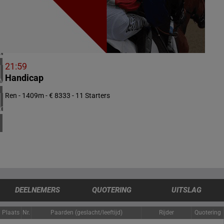
5 meeting(s)
IERLAND
1 meeting(s)
CHILI
1 meeting(s)
21:59
Handicap
VERENIGDE STATEN
4 meeting(s)
Ren - 1409m - € 8333 - 11 Starters
CANADA
1 meeting(s)
DEELNEMERS
QUOTERING
UITSLAG
Plaats
Nr.
Paarden (geslacht/leeftijd)
Rijder
Quotering