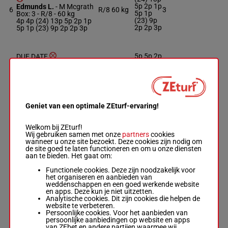
5p 2p 1p
Edmunds L.
-
M Mcgrath
6
R/8
60 kg
3
5p 1p
Box: 3 -
R/8 -
60 kg
(23) 9p
4p 4p (24) 13p 5p 2p 1p
2p 2p 3p
5p 1p (23) 9p 2p 2p 3p
5p 5p 2p
DUE DATE
1p 5p 7p
Watson Jas.
-
Wallis C.
59.5
7
R/6
(24) 10p
2
Box: 2 -
R/6 -
59.5 kg
kg
6p 8p 4p
5p 5p 2p 1p 5p 7p (24)
1p 6p
10p 6p 8p 4p 1p 6p
Geniet van een optimale ZEturf-ervaring!
LION RING NS
5p 6p 5p
Hutchinson Cal.
-
5p 3p 5p
Andrew Martin
Welkom bij ZEturf!
58.5
8
R/8
5p (24)
R/8 -
Wij gebruiken samen met onze
58.5 kg
kg
partners
cookies
9p 4p 5p
5p 6p 5p 5p 3p 5p 5p
wanneer u onze site bezoekt. Deze cookies zijn nodig om
5p 10p
(24) 9p 4p 5p 5p 10p
de site goed te laten functioneren en om u onze diensten
aan te bieden. Het gaat om:
Functionele cookies. Deze zijn noodzakelijk voor
KESSAAR POWER
6p 7p 9p
het organiseren en aanbieden van
Morris Luk.
-
P S
3p (24)
weddenschappen en een goed werkende website
Mcentee
58.5
10p 6p
en apps. Deze kun je niet uitzetten.
9
R/6
4
Box: 4 -
R/6 -
58.5 kg
kg
2p 2p
Analytische cookies. Dit zijn cookies die helpen de
6p 7p 9p 3p (24) 10p 6p
10p 1p
website te verbeteren.
2p 2p 10p 1p 4p 10p
4p 10p
Persoonlijke cookies. Voor het aanbieden van
persoonlijke aanbiedingen op website en apps
van ZEbet en andere partijen waarmee wij