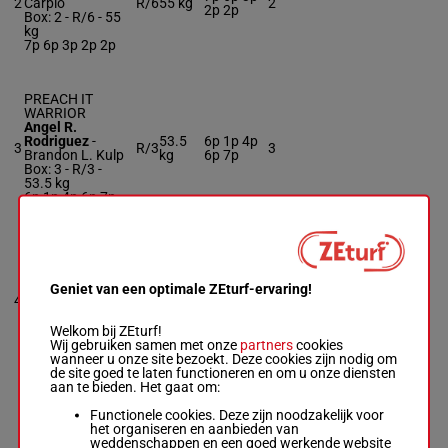
2
Carpio
R/6
55 kg
2
2p 2p
Box: 2 -
R/6 -
55
kg
7p 6p 3p 2p 2p
PREACH IT
WARRIOR
Angel R.
Rodriguez
-
53.5
6p 1p 4p
3
R/3
3
Brandon L. Kulp
kg
6p 7p
Box: 3 -
R/3 -
53.5 kg
6p 1p 4p 6p 7p
WILD NUGGET
Jordano Tunon
-
Dimitrios K.
Geniet van een optimale ZEturf-ervaring!
Synnefias
2p 3p 1p
4
R/4
55 kg
4
Box: 4 -
R/4 -
55
(24) 8p 5p
kg
Welkom bij ZEturf!
2p 3p 1p (24) 8p
Wij gebruiken samen met onze
partners
cookies
5p
wanneer u onze site bezoekt. Deze cookies zijn nodig om
de site goed te laten functioneren en om u onze diensten
aan te bieden. Het gaat om:
MY DETROIT
Functionele cookies. Deze zijn noodzakelijk voor
CITY
het organiseren en aanbieden van
David Cora
-
T.
weddenschappen en een goed werkende website
Bernard