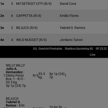
1e
5
MY DETROIT CITY
(R/4)
David Cora
2e
6
CAPPETTA
(R/4)
Emilio Flores
3e
2
BEJUCO
(R/6)
Yabriel O. Ramos
4e
4
WILD NUGGET
(R/4)
Jordano Tunon
G/L
Gewicht
Prestaties
Startbox
Quotering
SG
SP
ZS
ZC
Live
WILLY WILLY
Julio A.
Hernandez
-
53.5
3p 1p (24)
1
Elisha Perez
R/3
1
kg
7p
Box: 1 -
R/3 -
53.5 kg
3p 1p (24) 7p
BEJUCO
Yabriel O.
Ramos
-
Erin
7p 6p 3p