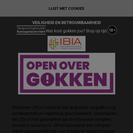
LIJST MET COOKIES
VEILIGHEID EN BETROUWBAARHEID
Wat kost gokken jou? Stop op tijd.
Disclaimer: ZEturf.nl wordt met de grootst mogelijke zorg
samengesteld en regelmatig geactualiseerd. Desondanks
kan ZEturf niet garanderen dat de informatie compleet,
actueel of accuraat is. ZEturf aanvaardt dan ook geen
enkele aansprakelijkheid voor schade of nadeel ontstaan