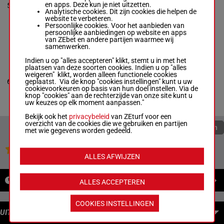
54.5
1p 9p 4p
en apps. Deze kun je niet uitzetten.
5
Houghton
R/4
5
kg
(24) 3p 2p
Analytische cookies. Dit zijn cookies die helpen de
Box: 5 -
R/4 -
website te verbeteren.
54.5 kg
Persoonlijke cookies. Voor het aanbieden van
1p 9p 4p (24) 3p
persoonlijke aanbiedingen op website en apps
2p
van ZEbet en andere partijen waarmee wij
samenwerken.
Indien u op "alles accepteren" klikt, stemt u in met het
CAPPETTA
plaatsen van deze soorten cookies. Indien u op "alles
Emilio Flores
-
weigeren" klikt, worden alleen functionele cookies
Kevin J. Fields
53.5
1p 2p 2p
geplaatst. Via de knop "cookies instellingen" kunt u uw
6
Box: 6 -
R/4 -
R/4
6
kg
(24) 3p 8p
cookievoorkeuren op basis van hun doel instellen. Via de
53.5 kg
knop "cookies" aan de rechterzijde van onze site kunt u
1p 2p 2p (24) 3p
uw keuzes op elk moment aanpassen."
8p
Bekijk ook het
privacybeleid
van ZEturf voor een
overzicht van de cookies die we gebruiken en partijen
Quoteringen verversen
met wie gegevens worden gedeeld.
Jouw favoriete paarden
ALLES AFWIJZEN
NIEUWS
ALLES ACCEPTEREN
COOKIES INSTELLINGEN
UITBETALINGEN