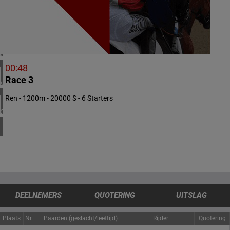
5 meeting(s)
IERLAND
1 meeting(s)
CHILI
1 meeting(s)
00:48
Race 3
VERENIGDE STATEN
4 meeting(s)
Ren - 1200m - 20000 $ - 6 Starters
CANADA
1 meeting(s)
DEELNEMERS
QUOTERING
UITSLAG
Plaats
Nr.
Paarden (geslacht/leeftijd)
Rijder
Quotering