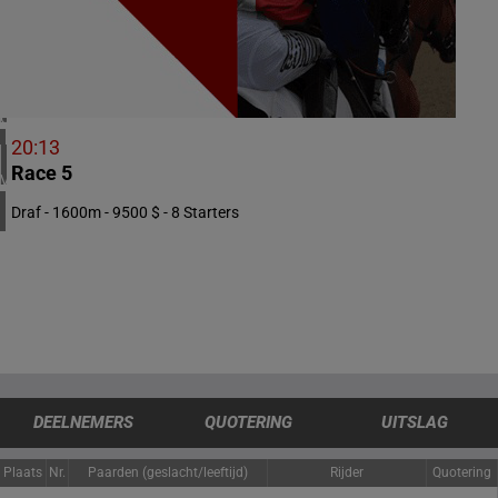
5 meeting(s)
IERLAND
1 meeting(s)
CHILI
1 meeting(s)
20:13
Race 5
VERENIGDE STATEN
4 meeting(s)
Draf - 1600m - 9500 $ - 8 Starters
DEELNEMERS
QUOTERING
UITSLAG
Plaats
Nr.
Paarden (geslacht/leeftijd)
Rijder
Quotering