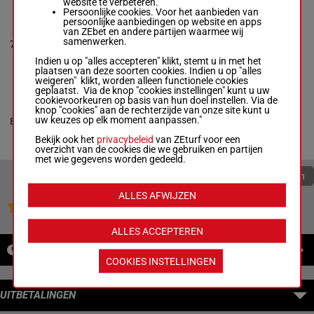
website te verbeteren.
Persoonlijke cookies. Voor het aanbieden van
persoonlijke aanbiedingen op website en apps
ALLIANCE
van ZEbet en andere partijen waarmee wij
Simon Allard
-
Jason
2a 0a 0a
samenwerken.
7
Brewer
R/4
1600m
0a 0a
Box: 7 -
R/4 - 1600m
Indien u op "alles accepteren" klikt, stemt u in met het
2a 0a 0a 0a 0a
plaatsen van deze soorten cookies. Indien u op "alles
weigeren" klikt, worden alleen functionele cookies
geplaatst. Via de knop "cookies instellingen" kunt u uw
cookievoorkeuren op basis van hun doel instellen. Via de
ALWAYS A WAY
knop "cookies" aan de rechterzijde van onze site kunt u
Braxten Boyd
-
Julius
2a 0a 0a
uw keuzes op elk moment aanpassen."
8
Czermann Jr
R/6
1600m
2a 4a
Box: 8 -
R/6 - 1600m
Bekijk ook het
privacybeleid
van ZEturf voor een
2a 0a 0a 2a 4a
overzicht van de cookies die we gebruiken en partijen
met wie gegevens worden gedeeld.
Quoteringen verversen
ALLES AFWIJZEN
Jouw favoriete paarden
ALLES ACCEPTEREN
NIEUWS
COOKIES INSTELLINGEN
UITBETALINGEN