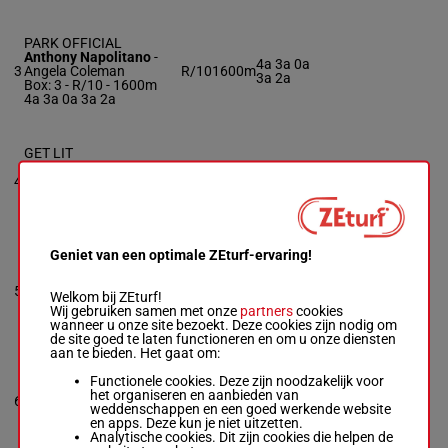
PARK OFFICIAL
Anthony Napolitano
-
4a 3a 0a
3
Angela Coleman
R/10
1600m
3a 2a
Box: 3 -
R/10 - 1600m
4a 3a 0a 3a 2a
GET LIT
Mark Herschberger
-
0a 0a
4
Megan Beauchamp
R/8
1600m
(24) 0a
Box: 4 -
R/8 - 1600m
0a 0a
0a 0a (24) 0a 0a 0a
Geniet van een optimale ZEturf-ervaring!
TJ'S INDY PACER
Ridge Warren
-
Joseph
0a 3a 2a
5
Columbo
R/8
1600m
Welkom bij ZEturf!
0a 0a
Box: 5 -
R/8 - 1600m
Wij gebruiken samen met onze
partners
cookies
0a 3a 2a 0a 0a
wanneer u onze site bezoekt. Deze cookies zijn nodig om
de site goed te laten functioneren en om u onze diensten
aan te bieden. Het gaat om:
DAAMERICANSKY
Functionele cookies. Deze zijn noodzakelijk voor
Geo. Napolitano Jr
-
het organiseren en aanbieden van
1a 3a 0a
6
Dean Eckley
R/10
1600m
weddenschappen en een goed werkende website
1a 1a
Box: 6 -
R/10 - 1600m
en apps. Deze kun je niet uitzetten.
1a 3a 0a 1a 1a
Analytische cookies. Dit zijn cookies die helpen de