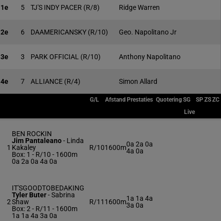
1e
5
TJ'S INDY PACER
(R/8)
Ridge Warren
2e
6
DAAMERICANSKY
(R/10)
Geo. Napolitano Jr
3e
3
PARK OFFICIAL
(R/10)
Anthony Napolitano
4e
7
ALLIANCE
(R/4)
Simon Allard
G/L
Afstand
Prestaties
Quotering
SG
SP
ZS
ZC
Live
BEN ROCKIN
Jim Pantaleano
-
Linda
0a 2a 0a
1
Kakaley
R/10
1600m
4a 0a
Box: 1 -
R/10 - 1600m
0a 2a 0a 4a 0a
IT'SGOODTOBEDAKING
Tyler Buter
-
Sabrina
1a 1a 4a
2
Shaw
R/11
1600m
3a 0a
Box: 2 -
R/11 - 1600m
1a 1a 4a 3a 0a