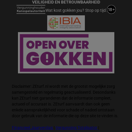
VEILIGHEID EN BETROUWBAARHEID
Wat kost gokken jou? Stop op tijd.
Disclaimer: ZEturf.nl wordt met de grootst mogelijke zorg
samengesteld en regelmatig geactualiseerd. Desondanks
kan ZEturf niet garanderen dat de informatie compleet,
actueel of accuraat is. ZEturf aanvaardt dan ook geen
enkele aansprakelijkheid voor schade of nadeel ontstaan
door gebruik van de informatie die op deze site te vinden is.
Financieel Jaarverslag
|
Vergunning Totalisator
|