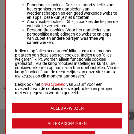
5p 5p 7p 2p
57 kg
Functionele cookies. Deze zijn noodzakelijk voor
(23) 3p 6p
3p (24) 6p 5p
het organiseren en aanbieden van
5p 3p 5p 5p 5p
weddenschappen en een goed werkende website
7p 2p (23) 3p
en apps. Deze kun je niet uitzetten.
6p
Analytische cookies. Dit zijn cookies die helpen de
website te verbeteren.
Persoonlijke cookies. Voor het aanbieden van
persoonlijke aanbiedingen op website en apps
LE LAVANDOU
van ZEbet en andere partijen waarmee wij
D' Andigne O.
-
samenwerken.
Couetil A.
1p 6p (24)
5
Box: 3 -
H/5 -
H/5
57 kg
2p 5p 2p 1p
3
Indien u op "alles accepteren" klikt, stemt u in met het
57 kg
3p
plaatsen van deze soorten cookies. Indien u op "alles
1p 6p (24) 2p
weigeren" klikt, worden alleen functionele cookies
5p 2p 1p 3p
geplaatst. Via de knop "cookies instellingen" kunt u uw
cookievoorkeuren op basis van hun doel instellen. Via de
knop "cookies" aan de rechterzijde van onze site kunt u
MAY IT BE
uw keuzes op elk moment aanpassen."
Guyon M.
-
Gadbin L.
Bekijk ook het
privacybeleid
(24) 10p 1p
van ZEturf voor een
55.5
6
Box: 1 -
overzicht van de cookies die we gebruiken en partijen
M/5 -
M/5
7p 5p 1p 4p
1
kg
55.5 kg
met wie gegevens worden gedeeld.
2p 1p
(24) 10p 1p 7p
5p 1p 4p 2p 1p
ALLES AFWIJZEN
Quoteringen verversen
ALLES ACCEPTEREN
Jouw favoriete paarden