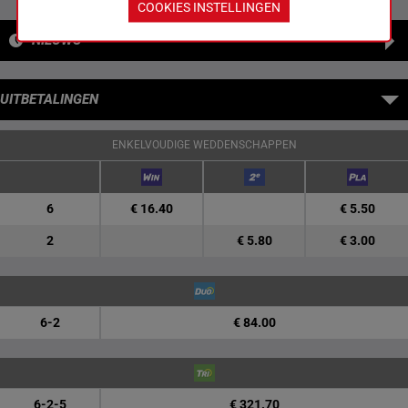
COOKIES INSTELLINGEN
NIEUWS
UITBETALINGEN
ENKELVOUDIGE WEDDENSCHAPPEN
6
€ 16.40
€ 5.50
2
€ 5.80
€ 3.00
6-2
€ 84.00
6-2-5
€ 321.70