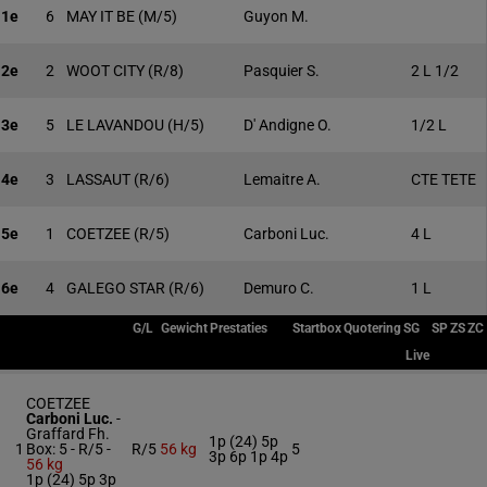
1e
6
MAY IT BE
(M/5)
Guyon M.
2e
2
WOOT CITY
(R/8)
Pasquier S.
2 L 1/2
3e
5
LE LAVANDOU
(H/5)
D' Andigne O.
1/2 L
4e
3
LASSAUT
(R/6)
Lemaitre A.
CTE TETE
5e
1
COETZEE
(R/5)
Carboni Luc.
4 L
6e
4
GALEGO STAR
(R/6)
Demuro C.
1 L
G/L
Gewicht
Prestaties
Startbox
Quotering
SG
SP
ZS
ZC
Live
COETZEE
Carboni Luc.
-
Graffard Fh.
1p (24) 5p
1
Box: 5 -
R/5 -
R/5
56 kg
5
3p 6p 1p 4p
56 kg
1p (24) 5p 3p