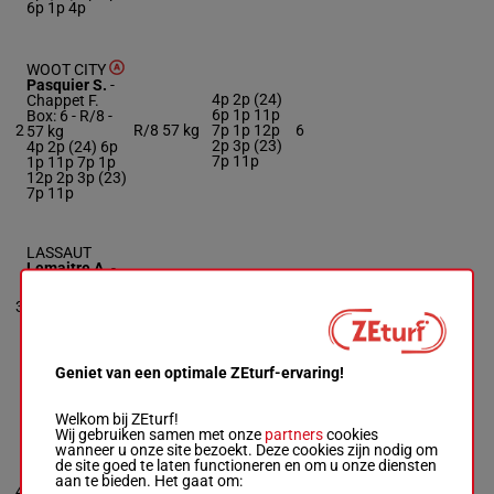
6p 1p 4p
WOOT CITY
Pasquier S.
-
4p 2p (24)
Chappet F.
6p 1p 11p
Box: 6 -
R/8 -
2
R/8
57 kg
7p 1p 12p
6
57 kg
2p 3p (23)
4p 2p (24) 6p
7p 11p
1p 11p 7p 1p
12p 2p 3p (23)
7p 11p
LASSAUT
Lemaitre A.
-
Le Roch N.
1p (22) 8p
Box: 2 -
R/6 -
2p 1p 8p 5p
3
R/6
57 kg
2
57 kg
1p 1p (21)
1p (22) 8p 2p
3p
1p 8p 5p 1p 1p
(21) 3p
Geniet van een optimale ZEturf-ervaring!
Welkom bij ZEturf!
GALEGO STAR
Wij gebruiken samen met onze
partners
cookies
wanneer u onze site bezoekt. Deze cookies zijn nodig om
Demuro C.
-
de site goed te laten functioneren en om u onze diensten
3p (24) 6p
Sauer Mme H.
aan te bieden. Het gaat om:
5p 5p 3p 5p
Box: 4 -
R/6 -
4
R/6
57 kg
4