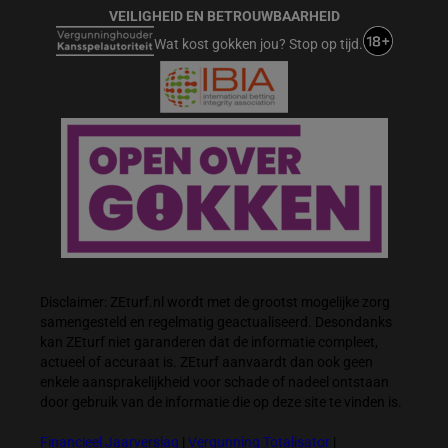
VEILIGHEID EN BETROUWBAARHEID
Wat kost gokken jou? Stop op tijd.
Disclaimer: ZEturf.nl wordt met de grootst mogelijke zorg
samengesteld en regelmatig geactualiseerd. Desondanks
kan ZEturf niet garanderen dat de informatie compleet,
actueel of accuraat is. ZEturf aanvaardt dan ook geen
enkele aansprakelijkheid voor schade of nadeel ontstaan
door gebruik van de informatie die op deze site te vinden is.
Financieel Jaarverslag
|
Vergunning Totalisator
|