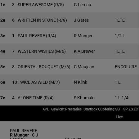
1e
3
SUPER AWESOME
(R/5)
G Lerena
2e
6
WRITTEN IN STONE
(R/9)
J Gates
TETE
3e
1
PAUL REVERE
(R/4)
R Munger
1/2 L
4e
7
WESTERN WISHES
(M/6)
K A Brewer
TETE
5e
8
ORIENTAL BOUQUET
(M/6)
C Maujean
ENCOLURE
6e
10
TWICE AS WILD
(M/7)
N Klink
1 L
7e
4
ALONE TIME
(R/4)
S Khumalo
1 L 1/4
G/L
Gewicht
Prestaties
Startbox
Quotering
SG
SP
ZS
ZC
Live
PAUL REVERE
R Munger
-
C J