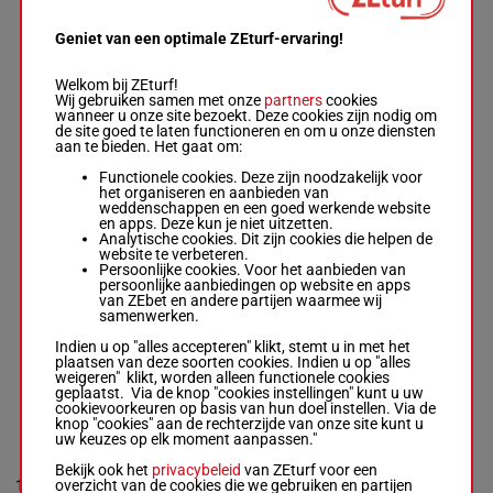
Box: 10 -
M/6 -
7p
56 kg
9p 10p 7p 4p 4p
Geniet van een optimale ZEturf-ervaring!
7p
Welkom bij ZEturf!
Wij gebruiken samen met onze
partners
cookies
ORIENTAL
wanneer u onze site bezoekt. Deze cookies zijn nodig om
BOUQUET
de site goed te laten functioneren en om u onze diensten
C Maujean
-
G J
4p 5p
aan te bieden. Het gaat om:
Maroun
12p (24)
8
M/6
52 kg
4
Box: 4 -
M/6 -
52
7p 11p
Functionele cookies. Deze zijn noodzakelijk voor
kg
5p
het organiseren en aanbieden van
4p 5p 12p (24)
weddenschappen en een goed werkende website
7p 11p 5p
en apps. Deze kun je niet uitzetten.
Analytische cookies. Dit zijn cookies die helpen de
website te verbeteren.
Persoonlijke cookies. Voor het aanbieden van
SMELTING
persoonlijke aanbiedingen op website en apps
J R Syster
-
B H
van ZEbet en andere partijen waarmee wij
4p 2p
Stidolph
samenwerken.
9
M/7
52 kg
(24) 8p
6
Box: 6 -
M/7 -
52
8p 5p 2p
kg
Indien u op "alles accepteren" klikt, stemt u in met het
4p 2p (24) 8p
plaatsen van deze soorten cookies. Indien u op "alles
8p 5p 2p
weigeren" klikt, worden alleen functionele cookies
geplaatst. Via de knop "cookies instellingen" kunt u uw
cookievoorkeuren op basis van hun doel instellen. Via de
knop "cookies" aan de rechterzijde van onze site kunt u
TWICE AS WILD
uw keuzes op elk moment aanpassen."
N Klink
-
G J
Bekijk ook het
privacybeleid
van ZEturf voor een
5p 3p 7p
Maroun
overzicht van de cookies die we gebruiken en partijen
10
M/7
52 kg
4p (24)
1