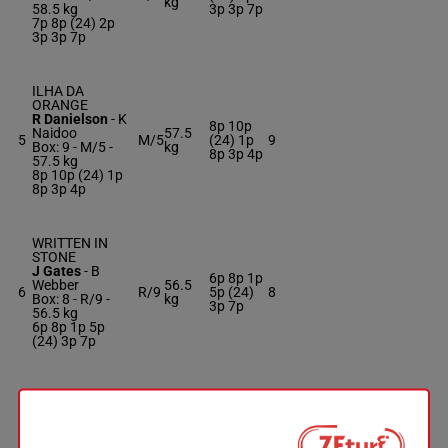
kg
58.5 kg
3p 3p 7p
7p 8p (24) 2p
3p 3p 7p
ILHA DA
ORANGE
R Danielson
-
K
8p 10p
Naidoo
57.5
5
M/5
(24) 1p
9
Box: 9 -
M/5 -
kg
8p 3p 4p
57.5 kg
8p 10p (24) 1p
8p 3p 4p
WRITTEN IN
STONE
J Gates
-
B
6p 8p 1p
Webber
56.5
6
R/9
5p (24)
8
Box: 8 -
R/9 -
kg
3p 7p
56.5 kg
6p 8p 1p 5p
(24) 3p 7p
WESTERN
WISHES
K A Brewer
-
M
9p 10p
Pandaram
7
M/6
56 kg
7p 4p 4p
10