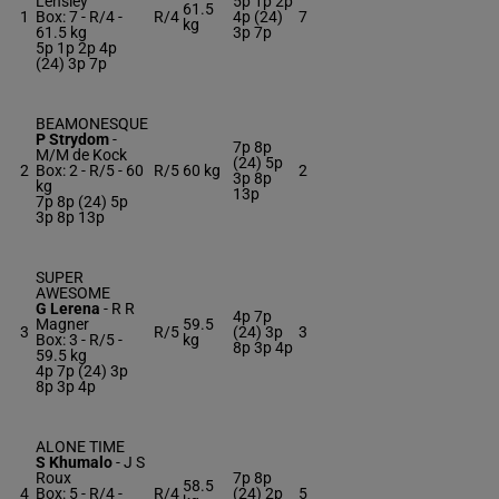
Lensley
5p 1p 2p
61.5
1
Box: 7 -
R/4 -
R/4
4p (24)
7
kg
61.5 kg
3p 7p
5p 1p 2p 4p
(24) 3p 7p
BEAMONESQUE
P Strydom
-
7p 8p
M/M de Kock
(24) 5p
2
Box: 2 -
R/5 -
60
R/5
60 kg
2
3p 8p
kg
13p
7p 8p (24) 5p
3p 8p 13p
SUPER
AWESOME
G Lerena
-
R R
4p 7p
Magner
59.5
3
R/5
(24) 3p
3
Box: 3 -
R/5 -
kg
8p 3p 4p
59.5 kg
4p 7p (24) 3p
8p 3p 4p
ALONE TIME
S Khumalo
-
J S
Roux
7p 8p
58.5
4
Box: 5 -
R/4 -
R/4
(24) 2p
5