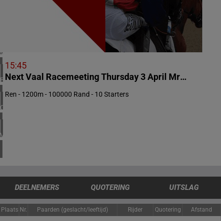
1 meeting(s)
ZUID-AFRIKA
1 meeting(s)
VERENIGD KONINKRIJK
3 meeting(s)
15:45
Next Vaal Racemeeting Thursday 3 April Mr 74 Handicap
BELGIË
1 meeting(s)
Ren - 1200m - 100000 Rand - 10 Starters
CHILI
1 meeting(s)
VERENIGDE STATEN
4 meeting(s)
DEELNEMERS
QUOTERING
UITSLAG
Plaats
Nr.
Paarden (geslacht/leeftijd)
Rijder
Quotering
Afstand