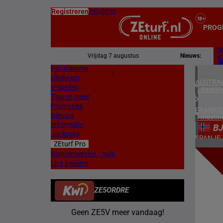
Inloggen
Registreren
PROG
Vrijdag 7 augustus
Nieuws:
Programma
Z
|
Uitslagen
L
AUSTRAL
V-spellen
1 meetin
Tips en meer
Promoties
FRANKR
Nieuws
3 meetin
Informatie
B
Jackpots
SPANJE
ZEturf Pro
1 meetin
5
Klantenservice / hulp
Live beelden
ZWEDEN
25/03/
2 meetin
ZE5ORDRE
NOORW
1 meetin
Geen ZE5V meer vandaag!
ZUID-AF