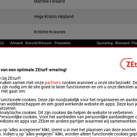
Martine Finsand
Hege Kristin Høyland
Kristine Kvasnes
G/L
Afstand
Record/Winsom
Prestaties
Quotering
Winnend
Pla
Live
1'24"7
R/11
1640m
0a 0a 4a (24) 4a 5m
€ 47.160
 van een optimale ZEturf-ervaring!
bij ZEturf!
1'25"0
bruiken samen met onze
partners
cookies wanneer u onze site bezoekt. D
M/7
1640m
0a 6m 0a (24) 4a 3a
€ 52.179
 zijn nodig om de site goed te laten functioneren en om u onze diensten 
. Het gaat om:
1'24"3
Functionele cookies. Deze zijn noodzakelijk voor het organiseren en aanb
M/8
1640m
0a 5a 4m 5a 2m
€ 43.693
van weddenschappen en een goed werkende website en apps. Deze kun je
uitzetten.
Analytische cookies. Dit zijn cookies die helpen de website te verbeteren.
Persoonlijke cookies. Voor het aanbieden van persoonlijke aanbiedingen 
1'24"8
R/13
1640m
4a 0m (24) 0a 0a 2a
website en apps van ZEbet en andere partijen waarmee wij samenwerken
€ 48.838
u op "alles accepteren" klikt, stemt u in met het plaatsen van deze soorten
. Indien u op "alles weigeren" klikt, worden alleen functionele cookies gep
1'22"6