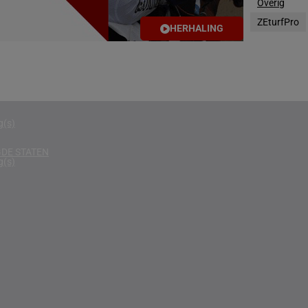
Overig
g(s)
ZEturfPro
HERHALING
D KONINKRIJK
g(s)
g(s)
g(s)
DE STATEN
g(s)