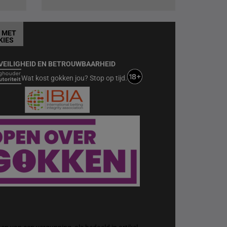
T MET
KIES
VEILIGHEID EN BETROUWBAARHEID
Wat kost gokken jou? Stop op tijd.