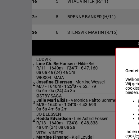
1e
5
VITAL VINTER
(R/11)
2e
8
BRENNE BANKER
(H/11)
3e
6
STENSVIK MARTIN
(R/15)
LUDVIK
Line Ch. Bø Hansen
-
Hilde Bø
1
R/11 - 1640m
-
1'24"7
- € 47.160
Geniet
0a 0a 4a (24) 4a 5m
WESSEL MAIA
Welkom 
Josefine Eilertsen
-
Martine Wessel
Wij ge
2
M/7 - 1640m
-
1'25"0
- € 52.179
cookies
0a 6m 0a (24) 4a 3a
bieden
ØSTBY SAGA
Julie Mari Eikås
-
Veronica Paltto Sommerstad
3
M/8 - 1640m
-
1'24"3
- € 43.693
0a 5a 4m 5a 2m
JO BLESSEN
Hedda Edvardsen
-
Lier Astrid Fossen
4
R/13 - 1640m
-
1'24"8
- € 48.838
4a 0m (24) 0a 0a 2a
Indien 
VITAL VINTER
cookies
Martine Finsand
-
Kjell Løvdal