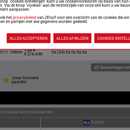
R/11
1660m
5a 3m 8a 6a 2a
knop "cookies instellingen" kunt u uw cookievoorkeuren op basis van hun 
€ 86.430
en. Via de knop "cookies" aan de rechterzijde van onze site kunt u uw keuz
ment aanpassen."
1'20"7
ook het
privacybeleid
van ZEturf voor een overzicht van de cookies die we
R/15
1680m
0a 5a 1m 4a (24) 5a
€ 184.667
ken en partijen met wie gegevens worden gedeeld.
1'20"0
H/15
1680m
4a 6a 5a 0a (24) 5a
€ 135.193
ALLES ACCEPTEREN
ALLES AFWIJZEN
COOKIES INSTEL
1'20"9
H/11
1680m
0a (24) 0a 0a 3a 0a
€ 216.648
Quoteringen ve
Jouw favoriete
paarden
KELVOUDIGE WEDDENSCHAPPEN
PLAATS