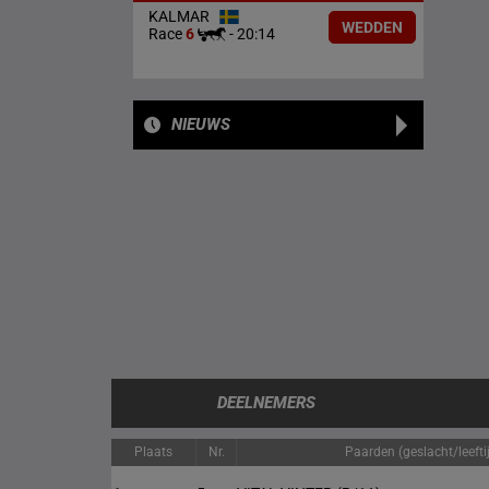
KALMAR
WEDDEN
Race
6
-
20:14
NIEUWS
DEELNEMERS
Plaats
Nr.
Paarden (geslacht/leefti