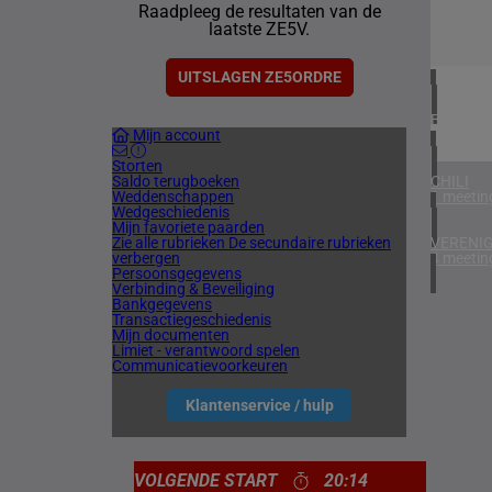
Raadpleeg de resultaten van de
1 meetin
laatste ZE5V.
VERENIG
3 meetin
UITSLAGEN ZE5ORDRE
BELGIË
Mijn account
1 meetin
Storten
Saldo terugboeken
CHILI
Weddenschappen
1 meetin
Wedgeschiedenis
Mijn favoriete paarden
Zie alle rubrieken
De secundaire rubrieken
VERENIG
verbergen
4 meetin
Persoonsgegevens
Verbinding & Beveiliging
Bankgegevens
Transactiegeschiedenis
Mijn documenten
Limiet - verantwoord spelen
Communicatievoorkeuren
Klantenservice / hulp
VOLGENDE START
20:14