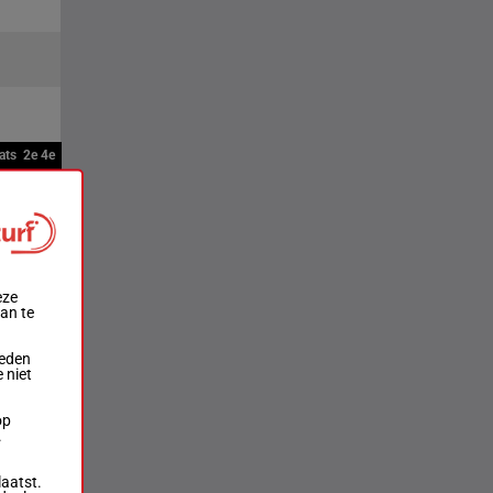
ats
2e
4e
eze
aan te
ieden
 niet
op
.
laatst.