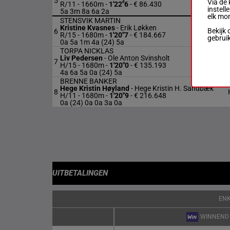
5
Via de 
R/11 - 1660m
-
1'22"6
- € 86.430
instell
5a 3m 8a 6a 2a
elk mo
STENSVIK MARTIN
Kristine Kvasnes
-
Erik Løkken
Bekijk 
6
R/15 - 1680m
-
1'20"7
- € 184.667
gebrui
0a 5a 1m 4a (24) 5a
TORPA NICKLAS
Liv Pedersen
-
Ole Anton Svinsholt
7
H/15 - 1680m
-
1'20"0
- € 135.193
4a 6a 5a 0a (24) 5a
BRENNE BANKER
Hege Kristin Høyland
-
Hege Kristin H. Sandbæk
8
H/11 - 1680m
-
1'20"9
- € 216.648
0a (24) 0a 0a 3a 0a
UITBETALINGEN
EN
WINNEND