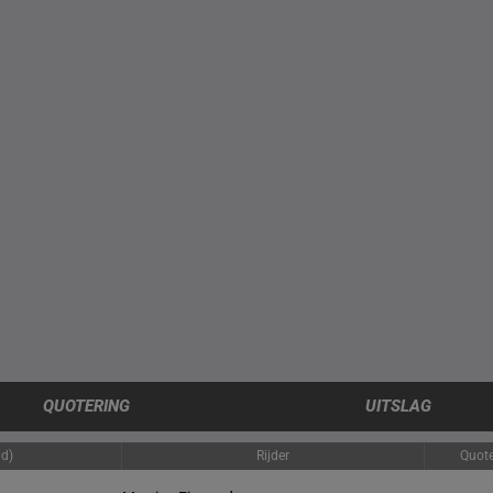
QUOTERING
UITSLAG
jd)
Rijder
Quote