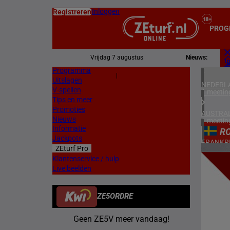
Inloggen
Registreren
PROG
Vrijdag 7 augustus
Nieuws:
Programma
Z
|
Uitslagen
L
NEDERL
V-spellen
1 meetin
Tips en meer
Promoties
AUSTRAL
Nieuws
1 meetin
Informatie
R
Jackpots
FRANKR
ZEturf Pro
3 meetin
7
Klantenservice / hulp
Live beelden
ZWEDEN
03/01/
2 meetin
ZE5ORDRE
DENEMA
1 meetin
Geen ZE5V meer vandaag!
NOORW