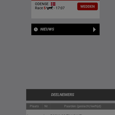
ODENSE
WEDDEN
Race
5
-
17:07
NIEUWS
DEELNEMERS
Plaats
Nr.
Paarden (geslacht/leeftijd)