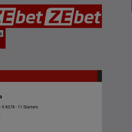
a
- € 8378 - 11 Starters
s