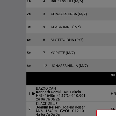
1e
4
BäCKLöS TILI
(M/5)
2e
3
KONJAKS URSA
(M/7)
3e
9
KLACK IMRE
(R/6)
4e
8
SLOTTS JOHN
(R/7)
5e
7
YGRITTE
(M/7)
6e
12
JONASES NINJA
(M/7)
G/L
BAZOO CAN
Kenneth Gorski
-
Kai Pakola
1
H/
H/5 - 1640m
-
1'25"2
- € 10.961
2a 8a 7a 0a 2a
KLACK SILJE
Joakim Reiser
-
Joakim Reiser
2
M/
M/6 - 1640m
-
1'29"6
- € 12.101
4a 6a 7a 0a 0a