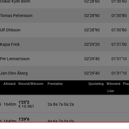
Oskar Kylin Blom
02'28''60
01'30''60
Tomas Pettersson
02'28''90
01'30''80
Ulf Ohlsson
02'28''90
01'30''80
Kajsa Frick
02'29''20
01'31''00
Per Lennartsson
02'29''40
01'31''10
Jan-Olov Åberg
02'29''40
01'31''10
Afstand
Record/Winsom
Prestaties
Quotering
Winnend
Pla
Live
1'25"2
5
1640m
2a 8a 7a 0a 2a
€ 10.961
1'29"6
6
1640m
4a 6a 7a 0a 0a
€ 12.101