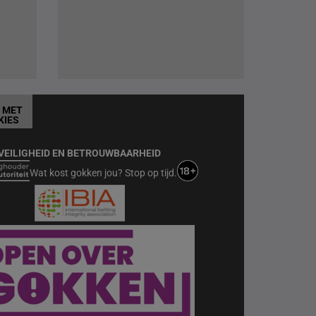
T MET
KIES
VEILIGHEID EN BETROUWBAARHEID
Wat kost gokken jou? Stop op tijd.