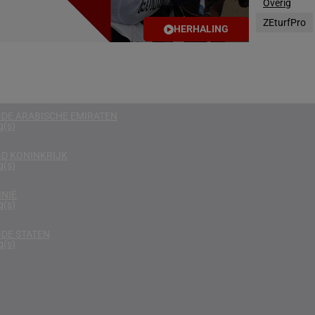
Overig
g(s)
ZEturfPro
HERHALING
RIKA
g(s)
N
g(s)
DE ARABISCHE EMIRATEN
g(s)
D KONINKRIJK
g(s)
NIË
g(s)
DE STATEN
g(s)