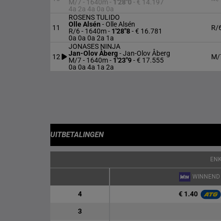
M/7 - 1640m
-
1'28"0
- € 14.197
4a 2a 4a 0a 0a
ROSENS TULIDO
Olle Alsén
-
Olle Alsén
11
R/
R/6 - 1640m
-
1'28"8
- € 16.781
0a 0a 0a 2a 1a
JONASES NINJA
Jan-Olov Åberg
-
Jan-Olov Åberg
12
M/
M/7 - 1640m
-
1'23"9
- € 17.555
0a 0a 4a 1a 2a
UITBETALINGEN
EN
WINNEND
€ 1.40
4
3