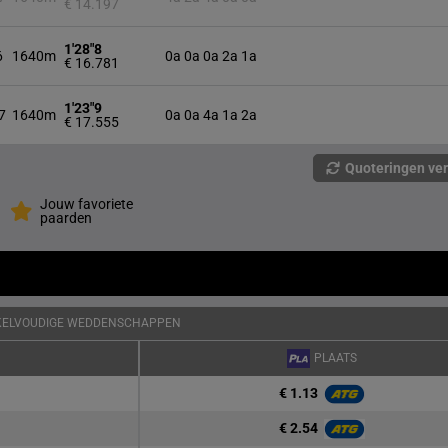
€ 14.197
1'28"8
6
1640m
0a 0a 0a 2a 1a
€ 16.781
1'23"9
7
1640m
0a 0a 4a 1a 2a
€ 17.555
Quoteringen ve
Jouw favoriete
paarden
KELVOUDIGE WEDDENSCHAPPEN
PLAATS
€ 1.13
€ 2.54