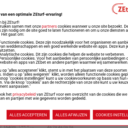
1'29"9
7
1640m
0a 1a 0a (23) 5a Da
€ 12.171
 van een optimale ZEturf-ervaring!
bij ZEturf!
1'25"2
bruiken samen met onze
5
1640m
partners
5a 1a 0a 5a 2a
cookies wanneer u onze site bezoekt. D
€ 12.353
 zijn nodig om de site goed te laten functioneren en om u onze diensten 
. Het gaat om:
1'27"9
Functionele cookies. Deze zijn noodzakelijk voor het organiseren en aanb
5
1640m
2a 0a 0a 8a 0a
€ 12.518
van weddenschappen en een goed werkende website en apps. Deze kun je
uitzetten.
Analytische cookies. Dit zijn cookies die helpen de website te verbeteren.
1'29"8
Persoonlijke cookies. Voor het aanbieden van persoonlijke aanbiedingen 
7
1640m
6a 8a (23) 6a 8a 3a
€ 13.858
website en apps van ZEbet en andere partijen waarmee wij samenwerken
u op "alles accepteren" klikt, stemt u in met het plaatsen van deze soorten
. Indien u op "alles weigeren" klikt, worden alleen functionele cookies gep
1'29"3
7
1640m
3a 0a 2a 7a Da
knop "cookies instellingen" kunt u uw cookievoorkeuren op basis van hun 
€ 14.380
en. Via de knop "cookies" aan de rechterzijde van onze site kunt u uw keuz
ment aanpassen."
1'29"1
7
1640m
5a 7a Da 1a 0a
ook het
privacybeleid
van ZEturf voor een overzicht van de cookies die we
€ 17.425
ken en partijen met wie gegevens worden gedeeld.
1'28"7
6
1640m
2a 2a 0a 5a 2a
€ 14.058
ALLES ACCEPTEREN
ALLES AFWIJZEN
COOKIES INSTEL
1'28"0
7
1640m
4a 2a 4a 0a 0a