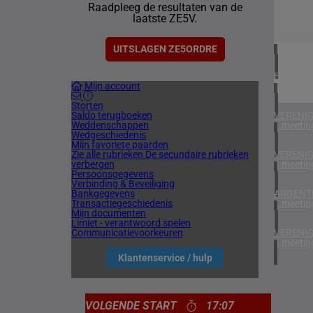
Raadpleeg de resultaten van de
1 meetin
laatste ZE5V.
ZUID-AF
1 meetin
UITSLAGEN ZE5ORDRE
BAHREI
Mijn account
1 meetin
Storten
Saldo terugboeken
VERENIG
Weddenschappen
1 meetin
Wedgeschiedenis
Mijn favoriete paarden
Zie alle rubrieken
De secundaire rubrieken
VERENIG
verbergen
3 meetin
Persoonsgegevens
Verbinding & Beveiliging
Bankgegevens
ARGENTI
Transactiegeschiedenis
1 meetin
Mijn documenten
Limiet - verantwoord spelen
Communicatievoorkeuren
VERENIG
4 meetin
Klantenservice / hulp
VOLGENDE START
17:07