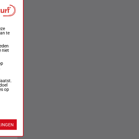
eze
aan te
ieden
 niet
op
.
laatst.
doel
es op
LINGEN