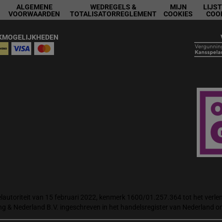
ALGEMENE
WEDREGELS &
MIJN
LIJS
VOORWAARDEN
TOTALISATORREGLEMENT
COOKIES
COO
KMOGELIJKHEDEN
autoriteit van 15 februari 2022, kenmerk 1600/01.257.364 tot het verlene
ng & Nederland B.V. ingeschreven in het handelsregister van Nederland