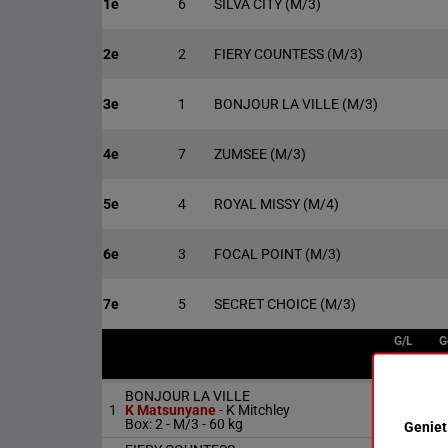
1e
6
SILVA CITY
(M/3)
2e
2
FIERY COUNTESS
(M/3)
3e
1
BONJOUR LA VILLE
(M/3)
4e
7
ZUMSEE
(M/3)
5e
4
ROYAL MISSY
(M/4)
6e
3
FOCAL POINT
(M/3)
7e
5
SECRET CHOICE
(M/3)
G/L
G
BONJOUR LA VILLE
1
K Matsunyane
-
K Mitchley
M/3
6
Box: 2 -
M/3 -
60 kg
Geniet