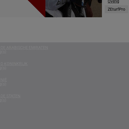
Overig
g(s)
ZEturfPro
RIKA
g(s)
N
g(s)
DE ARABISCHE EMIRATEN
g(s)
D KONINKRIJK
g(s)
NIË
g(s)
DE STATEN
g(s)