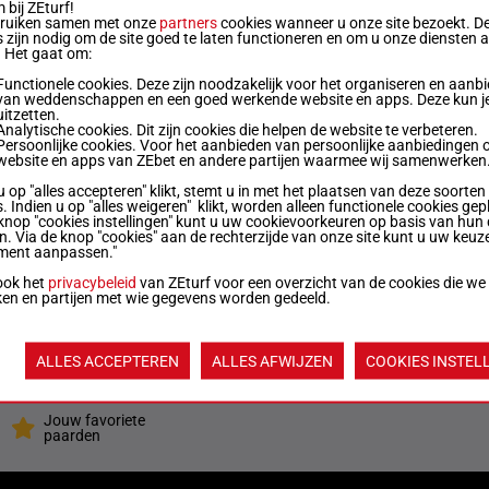
bij ZEturf!
0 kg
4
bruiken samen met onze
partners
cookies wanneer u onze site bezoekt. D
 zijn nodig om de site goed te laten functioneren en om u onze diensten 
. Het gaat om:
0 kg
1
Functionele cookies. Deze zijn noodzakelijk voor het organiseren en aanb
van weddenschappen en een goed werkende website en apps. Deze kun je
uitzetten.
Analytische cookies. Dit zijn cookies die helpen de website te verbeteren.
0 kg
4p
3
Persoonlijke cookies. Voor het aanbieden van persoonlijke aanbiedingen 
website en apps van ZEbet en andere partijen waarmee wij samenwerken
u op "alles accepteren" klikt, stemt u in met het plaatsen van deze soorten
0 kg
6
. Indien u op "alles weigeren" klikt, worden alleen functionele cookies gep
knop "cookies instellingen" kunt u uw cookievoorkeuren op basis van hun 
en. Via de knop "cookies" aan de rechterzijde van onze site kunt u uw keuz
ment aanpassen."
0 kg
2p
5
ook het
privacybeleid
van ZEturf voor een overzicht van de cookies die we
ken en partijen met wie gegevens worden gedeeld.
0 kg
7
ALLES ACCEPTEREN
ALLES AFWIJZEN
COOKIES INSTEL
Quoteringen ve
Jouw favoriete
paarden