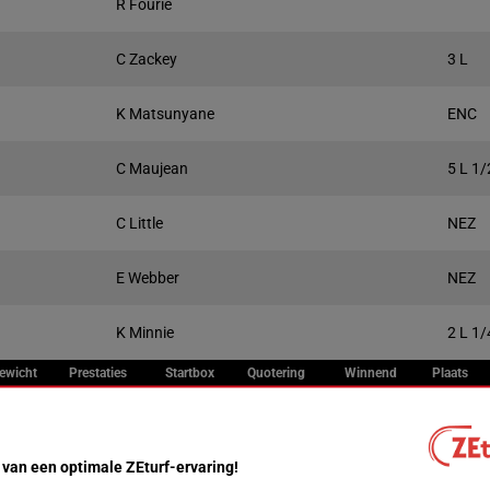
R Fourie
C Zackey
3 L
K Matsunyane
ENC
C Maujean
5 L 1/
C Little
NEZ
E Webber
NEZ
K Minnie
2 L 1/
ewicht
Prestaties
Startbox
Quotering
Winnend
Plaats
Live
0 kg
2
 van een optimale ZEturf-ervaring!