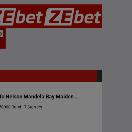
Welcome To Nelson Mandela Bay Maiden Juvenile Plate (fillies)
78000 Rand - 7 Starters
s