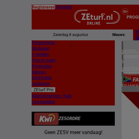
Inloggen
Registreren
PROG
Zaterdag 8 augustus
Nieuws:
Programma
Z
|
Uitslagen
L
NEDERL
V-spellen
1 meetin
Tips en meer
Promoties
AUSTRAL
Nieuws
1 meetin
Informatie
FA
Jackpots
FRANKR
ZEturf Pro
3 meetin
1
Klantenservice / hulp
Live beelden
ZWEDEN
03/01/
2 meetin
ZE5ORDRE
DENEMA
1 meetin
Geen ZE5V meer vandaag!
NOORW