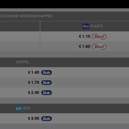
KELVOUDIGE WEDDENSCHAPPEN
PLAATS
€ 1.10
€ 1.60
KOPPEL
€ 1.40
€ 1.70
€ 2.40
DUO
€ 3.90