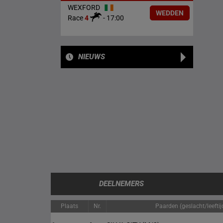
WEXFORD
WEDDEN
Race
4
-
17:00
NIEUWS
DEELNEMERS
Plaats
Nr.
Paarden (geslacht/leeftij