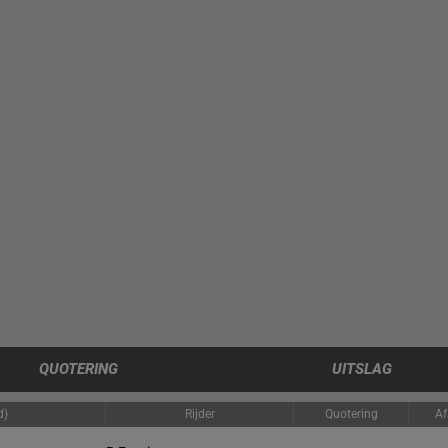
QUOTERING
UITSLAG
d)
Rijder
Quotering
Af