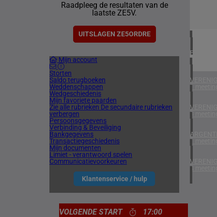
Raadpleeg de resultaten van de
1 meetin
laatste ZE5V.
ZUID-AF
1 meetin
UITSLAGEN ZE5ORDRE
BAHREI
Mijn account
1 meetin
Storten
Saldo terugboeken
VERENIG
Weddenschappen
1 meetin
Wedgeschiedenis
Mijn favoriete paarden
Zie alle rubrieken
De secundaire rubrieken
VERENIG
verbergen
3 meetin
Persoonsgegevens
Verbinding & Beveiliging
Bankgegevens
ARGENTI
Transactiegeschiedenis
1 meetin
Mijn documenten
Limiet - verantwoord spelen
Communicatievoorkeuren
VERENIG
4 meetin
Klantenservice / hulp
VOLGENDE START
17:00