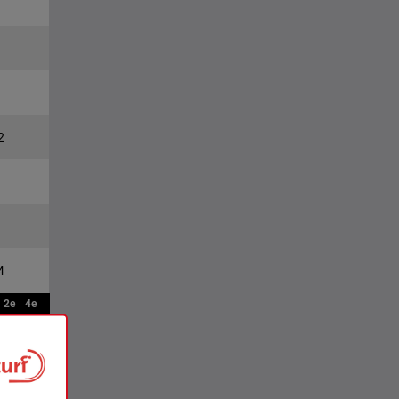
2
4
2e
4e