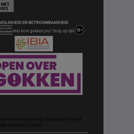
T MET
KIES
VEILIGHEID EN BETROUWBAARHEID
Wat kost gokken jou? Stop op tijd.
n van een vergunning, als bedoeld in artikel
 onder nummer 27144447.