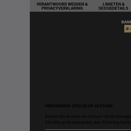
VERANTWOORD WEDDEN &
LIMIETEN &
PRIVACYVERKLARING
SESSIEDETAILS
BAN
VERGUNNING SPELEN OP AFSTAND
Besluit van de raad van bestuur van de Kansspel
31a Wet op de kansspelen, aan ZEbetting Gami