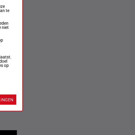
eze
aan te
ieden
 niet
op
.
laatst.
doel
es op
LINGEN
rversen