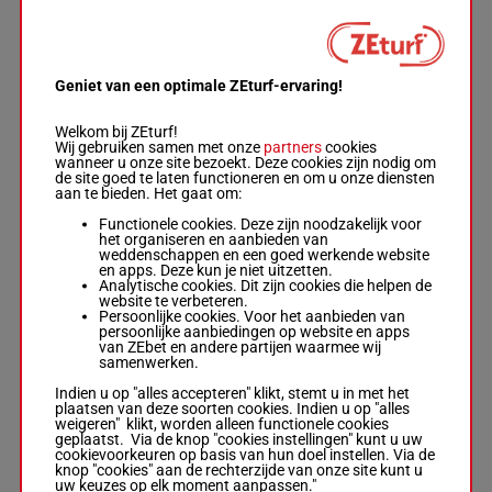
1p 5p
2p (23) 11p 8p
7p 8p 2p 9p 5p
5p 1p 1p 5p
Geniet van een optimale ZEturf-ervaring!
GIDWA
Loughnane
1p 2p 8p
Welkom bij ZEturf!
Bil.
-
Ellison B.
(23) 10p
Wij gebruiken samen met onze
partners
cookies
Box: 5 -
R/6 -
58.5
10p 23p
wanneer u onze site bezoekt. Deze cookies zijn nodig om
8
R/6
5
58.5 kg
kg
20p 14p
de site goed te laten functioneren en om u onze diensten
1p 2p 8p (23)
11p 14p
aan te bieden. Het gaat om:
10p 10p 23p
13p 14p
20p 14p 11p
Functionele cookies. Deze zijn noodzakelijk voor
14p 13p 14p
het organiseren en aanbieden van
weddenschappen en een goed werkende website
en apps. Deze kun je niet uitzetten.
Analytische cookies. Dit zijn cookies die helpen de
HIGHER LAW
website te verbeteren.
Persoonlijke cookies. Voor het aanbieden van
4p 11p 2p
Edmunds L.
-
K
persoonlijke aanbiedingen op website en apps
6p 4p 5p
Frost
van ZEbet en andere partijen waarmee wij
9
R/4
58 kg
4p 2p 5p
2
Box: 2 -
R/4 -
samenwerken.
3p (23)
58 kg
8p 3p
4p 11p 2p 6p
Indien u op "alles accepteren" klikt, stemt u in met het
4p 5p 4p 2p 5p
plaatsen van deze soorten cookies. Indien u op "alles
3p (23) 8p 3p
weigeren" klikt, worden alleen functionele cookies
geplaatst. Via de knop "cookies instellingen" kunt u uw
cookievoorkeuren op basis van hun doel instellen. Via de
knop "cookies" aan de rechterzijde van onze site kunt u
YAAHOBBY
uw keuzes op elk moment aanpassen."
Winn Mar.
-