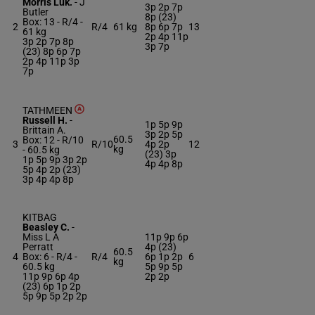
Morris Luk.
-
J
3p 2p 7p
Butler
8p (23)
Box: 13 -
R/4 -
2
R/4
61 kg
8p 6p 7p
13
61 kg
2p 4p 11p
3p 2p 7p 8p
3p 7p
(23) 8p 6p 7p
2p 4p 11p 3p
7p
TATHMEEN
Russell H.
-
1p 5p 9p
Brittain A.
3p 2p 5p
60.5
Box: 12 -
R/10
3
R/10
4p 2p
12
kg
-
60.5 kg
(23) 3p
1p 5p 9p 3p 2p
4p 4p 8p
5p 4p 2p (23)
3p 4p 4p 8p
KITBAG
Beasley C.
-
Miss L A
11p 9p 6p
Perratt
4p (23)
60.5
4
Box: 6 -
R/4 -
R/4
6p 1p 2p
6
kg
60.5 kg
5p 9p 5p
11p 9p 6p 4p
2p 2p
(23) 6p 1p 2p
5p 9p 5p 2p 2p