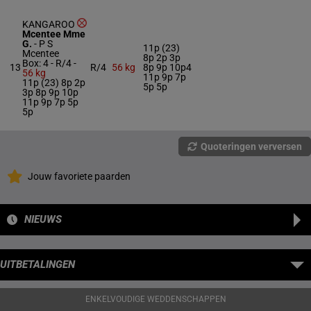
KANGAROO
Mcentee Mme
G.
-
P S
11p (23)
Mcentee
8p 2p 3p
Box: 4 -
R/4 -
13
R/4
56 kg
8p 9p 10p
4
56 kg
11p 9p 7p
11p (23) 8p 2p
5p 5p
3p 8p 9p 10p
11p 9p 7p 5p
5p
Quoteringen verversen
Jouw favoriete paarden
NIEUWS
UITBETALINGEN
ENKELVOUDIGE WEDDENSCHAPPEN