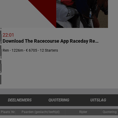
1 meeting(s)
VERENIGD KONINKRIJK
4 meeting(s)
IERLAND
2 meeting(s)
22:01
Download The Racecourse App Raceday Ready Handicap (div 2)
CHILI
1 meeting(s)
Ren - 1226m - € 6705 - 12 Starters
BRAZILIË
1 meeting(s)
VERENIGDE STATEN
4 meeting(s)
DEELNEMERS
QUOTERING
UITSLAG
Plaats
Nr.
Paarden (geslacht/leeftijd)
Rijder
Quotering