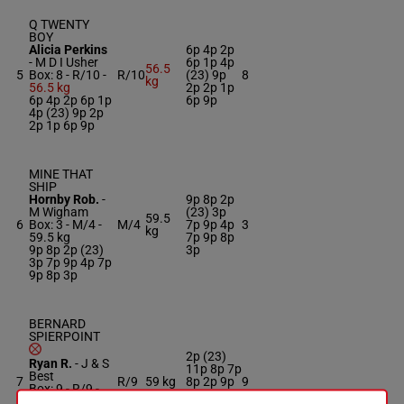
Q TWENTY
BOY
Alicia Perkins
6p 4p 2p
-
M D I Usher
6p 1p 4p
56.5
5
Box: 8 -
R/10 -
R/10
(23) 9p
8
kg
56.5 kg
2p 2p 1p
6p 4p 2p 6p 1p
6p 9p
4p (23) 9p 2p
2p 1p 6p 9p
MINE THAT
SHIP
Hornby Rob.
-
9p 8p 2p
M Wigham
(23) 3p
59.5
6
Box: 3 -
M/4 -
M/4
7p 9p 4p
3
kg
59.5 kg
7p 9p 8p
9p 8p 2p (23)
3p
3p 7p 9p 4p 7p
9p 8p 3p
BERNARD
SPIERPOINT
2p (23)
Ryan R.
-
J & S
11p 8p 7p
Best
7
R/9
59 kg
8p 2p 9p
9
Box: 9 -
R/9 -
5p 5p 1p
59 kg