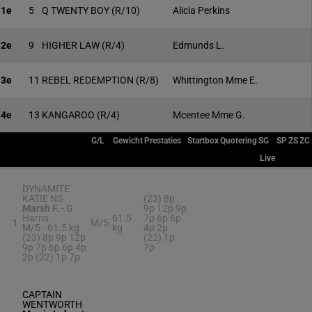
1e
5
Q TWENTY BOY
(R/10)
Alicia Perkins
2e
9
HIGHER LAW
(R/4)
Edmunds L.
3e
11
REBEL REDEMPTION
(R/8)
Whittington Mme E.
4e
13
KANGAROO
(R/4)
Mcentee Mme G.
G/L
Gewicht
Prestaties
Startbox
Quotering
SG
SP
ZS
ZC
Live
DYNAMITE
KATIE NS
(23) 8p
Marsh F.
-
G
9p 12p 9p
Harris
61.5
7p 6p 6p
1
M/5
M/5 -
61.5 kg
kg
4p 2p
(23) 8p 9p 12p
(22) 1p
9p 7p 6p 6p 4p
7p
2p (22) 1p 7p
CAPTAIN
WENTWORTH