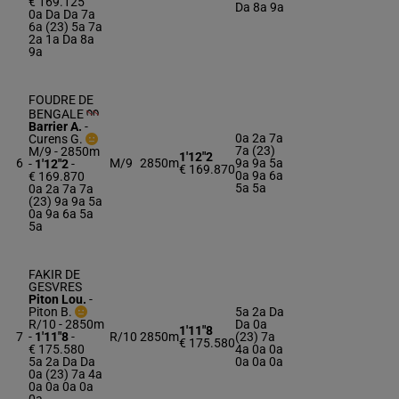
€ 169.125
Da 8a 9a
0a Da Da 7a
6a (23) 5a 7a
2a 1a Da 8a
9a
FOUDRE DE
BENGALE
Barrier A.
-
0a 2a 7a
Curens G.
7a (23)
M/9 - 2850m
1'12"2
6
M/9
2850m
9a 9a 5a
-
1'12"2
-
€ 169.870
0a 9a 6a
€ 169.870
5a 5a
0a 2a 7a 7a
(23) 9a 9a 5a
0a 9a 6a 5a
5a
FAKIR DE
GESVRES
Piton Lou.
-
Piton B.
5a 2a Da
R/10 - 2850m
Da 0a
1'11"8
7
-
1'11"8
-
R/10
2850m
(23) 7a
€ 175.580
€ 175.580
4a 0a 0a
5a 2a Da Da
0a 0a 0a
0a (23) 7a 4a
0a 0a 0a 0a