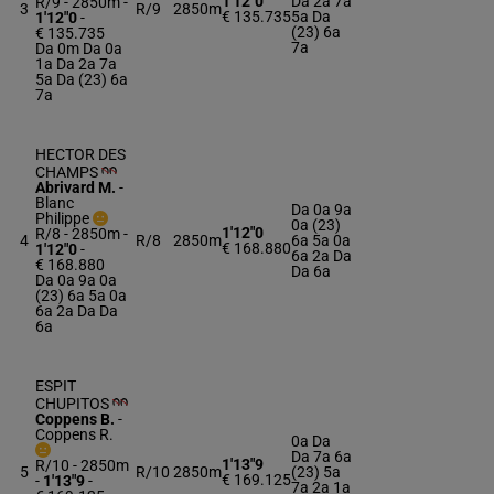
1'12"0
Da 2a 7a
R/9 - 2850m
-
3
R/9
2850m
€ 135.735
5a Da
1'12"0
-
(23) 6a
€ 135.735
7a
Da 0m Da 0a
1a Da 2a 7a
5a Da (23) 6a
7a
HECTOR DES
CHAMPS
Abrivard M.
-
Blanc
Da 0a 9a
Philippe
0a (23)
1'12"0
R/8 - 2850m
-
4
R/8
2850m
6a 5a 0a
€ 168.880
1'12"0
-
6a 2a Da
€ 168.880
Da 6a
Da 0a 9a 0a
(23) 6a 5a 0a
6a 2a Da Da
6a
ESPIT
CHUPITOS
Coppens B.
-
Coppens R.
0a Da
Da 7a 6a
1'13"9
R/10 - 2850m
5
R/10
2850m
(23) 5a
€ 169.125
-
1'13"9
-
7a 2a 1a