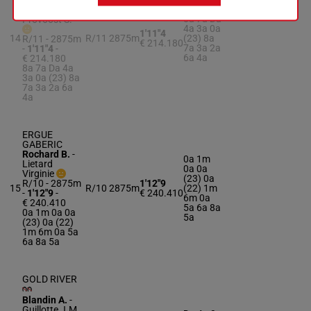
Eliphe A.
-
8a 7a Da
Provoost S.
4a 3a 0a
1'11"4
14
R/11
2875m
(23) 8a
R/11 - 2875m
€ 214.180
7a 3a 2a
-
1'11"4
-
6a 4a
€ 214.180
8a 7a Da 4a
3a 0a (23) 8a
7a 3a 2a 6a
4a
ERGUE
GABERIC
Rochard B.
-
0a 1m
Lietard
0a 0a
Virginie
(23) 0a
R/10 - 2875m
1'12"9
15
R/10
2875m
(22) 1m
-
1'12"9
-
€ 240.410
6m 0a
€ 240.410
5a 6a 8a
0a 1m 0a 0a
5a
(23) 0a (22)
1m 6m 0a 5a
6a 8a 5a
GOLD RIVER
Blandin A.
-
Guillotte J.M.