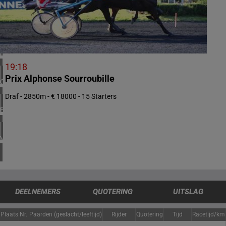
1 meeting(s)
VERENIGD KONINKRIJK
4 meeting(s)
IERLAND
2 meeting(s)
19:18
Prix Alphonse Sourroubille
CHILI
1 meeting(s)
Draf - 2850m - € 18000 - 15 Starters
BRAZILIË
1 meeting(s)
VERENIGDE STATEN
4 meeting(s)
DEELNEMERS
QUOTERING
UITSLAG
Plaats
Nr.
Paarden (geslacht/leeftijd)
Rijder
Quotering
Tijd
Racetijd/km