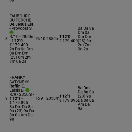
0a
FAUBOURG
DU PERCHE
De Jesus Est.
-
Provoost S.
2a Da 9a
Dm 0a
R/10 - 2850m
1'12"0
Dm Dm
8
R/10
2850m
-
1'12"0
-
€ 179.400
(23) 6m
€ 179.400
2m 7m
2a Da 9a Dm
0a 2a
0a Dm Dm
(23) 6m 2m
7m 0a 2a
FRANKY
SATYNE
Raffin E.
-
8a Dm
Laisis D.
Da 8a 0a
R/9 - 2850m
-
1'12"1
(23) 9a
9
R/9
2850m
1'12"1
-
€ 179.895
Da 8a 0a
€ 179.895
Am Da
8a Dm Da 8a
9a
0a (23) 9a Da
8a 0a Am Da
9a