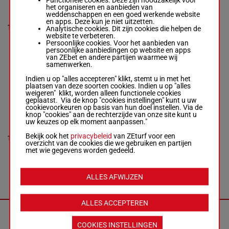
Terry C.
-
het organiseren en aanbieden van
Da 9a 0a
Terry F.
weddenschappen en een goed werkende website
Da (22)
R/9 - 2850m
-
en apps. Deze kun je niet uitzetten.
1'11"4
Da Da
12
R/9
2850m
1'11"4
-
Analytische cookies. Dit zijn cookies die helpen de
€ 190.690
Da 7a
€ 190.690
website te verbeteren.
Da 4a 3a
Da 9a 0a Da
Persoonlijke cookies. Voor het aanbieden van
Da
(22) Da Da Da
persoonlijke aanbiedingen op website en apps
7a Da 4a 3a
van ZEbet en andere partijen waarmee wij
Da
samenwerken.
Indien u op "alles accepteren" klikt, stemt u in met het
plaatsen van deze soorten cookies. Indien u op "alles
FOUDRE
weigeren" klikt, worden alleen functionele cookies
DAIRPET
geplaatst. Via de knop "cookies instellingen" kunt u uw
Nivard F.
-
cookievoorkeuren op basis van hun doel instellen. Via de
Cruellas
knop "cookies" aan de rechterzijde van onze site kunt u
1a 6m
Munar
uw keuzes op elk moment aanpassen."
1a 7m
Gaspar
1'12"3
(23) 8m
M/11 -
Bekijk ook het
privacybeleid
van ZEturf voor een
13
M/11
2850m
€ 197.135
8a Da 9a
2850m
-
overzicht van de cookies die we gebruiken en partijen
2a 8m
1'12"3
-
met wie gegevens worden gedeeld.
6m 0m
€ 197.135
1a 6m 1a 7m
(23) 8m 8a
ALLES AFWIJZEN
Da 9a 2a 8m
6m 0m
ALLES ACCEPTEREN
FILOU
SMILING NS
COOKIES INSTELLINGEN