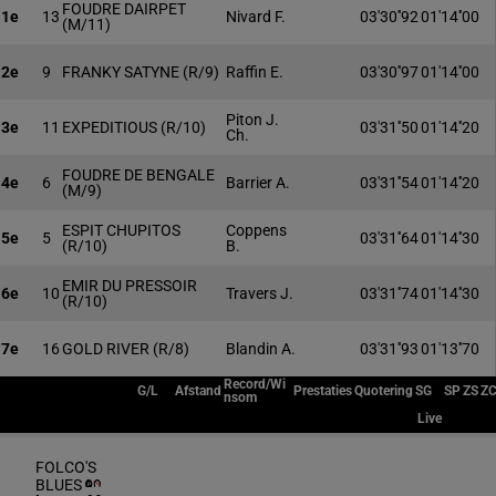
FOUDRE DAIRPET
1e
13
Nivard F.
03'30''92
01'14''00
(M/11)
2e
9
FRANKY SATYNE
(R/9)
Raffin E.
03'30''97
01'14''00
Piton J.
3e
11
EXPEDITIOUS
(R/10)
03'31''50
01'14''20
Ch.
FOUDRE DE BENGALE
4e
6
Barrier A.
03'31''54
01'14''20
(M/9)
ESPIT CHUPITOS
Coppens
5e
5
03'31''64
01'14''30
(R/10)
B.
EMIR DU PRESSOIR
6e
10
Travers J.
03'31''74
01'14''30
(R/10)
7e
16
GOLD RIVER
(R/8)
Blandin A.
03'31''93
01'13''70
Record/Wi
G/L
Afstand
Prestaties
Quotering
SG
SP
ZS
Z
nsom
Live
FOLCO'S
BLUES