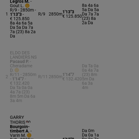
Legros M.
-
8a 4a 6a
Gout L.
5a Da 5a
R/9 - 2850m
-
1'13"3
1
R/9
2850m
Da 7a 7a
1'13"3
-
€ 125.850
(23) 8a
€ 125.850
2a Da
8a 4a 6a 5a
Da 5a Da 7a
7a (23) 8a 2a
Da
ELDO DES
LANDIERS NS
Pacaud P.
-
Cheradame
Da Ta 0a
D.
0a 4a 7a
R/11 - 2850m
1'14"7
(23) 8m
2
R/11
2850m
-
1'14"7
-
€ 132.420
5m Da
€ 132.420
6a 3a
Da Ta 0a 0a
4m
4a 7a (23)
8m 5m Da 6a
3a 4m
GARRY
THORIS
Bourgoin-
Da 0m
timbert A.
-
Da 0a 1a
Varin M.