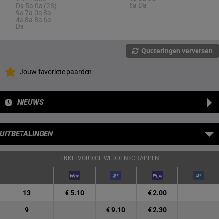
6a Da
Da 5a 0a (23)
9a 7a 0a 8a
4a 8a 8a 6a
Da
Quoteringen verversen
Jouw favoriete paarden
NIEUWS
UITBETALINGEN
ENKELVOUDIGE WEDDENSCHAPPEN
13
€ 5.10
€ 2.00
9
€ 9.10
€ 2.30