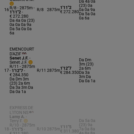
Da 4a 0a
(23) 0a
1'11"2
R/8 - 2875m
-
16
R/8
2875m
0a 0a 9a
€ 272.280
1'11"2
-
Da 5a 0a
€ 272.280
0a 6a
Da 4a 0a (23)
0a 0a 0a 9a
Da 5a 0a 0a
6a
EMENCOURT
D'AZIF
Senet J.F.
-
Da Dm
Senet J.F.
3m (23)
R/11 - 2875m
1'12"7
2a 6m
17
R/11
2875m
-
1'12"7
-
€ 284.350
Da 3a
€ 284.350
3m Da
Da Dm 3m
Da 0a 1a
(23) 2a 6m
Da 3a 3m Da
Da 0a 1a
EXPRESS DE
L'ITON NS
Lamy A.
-
Da 5a 0a
Terry F.
(23) 9a
R/10 - 2875m
1'11"5
18
R/10
2875m
7a 0a 8a
-
1'11"5
-
€ 311.380
4a 8a 8a
€ 311.380