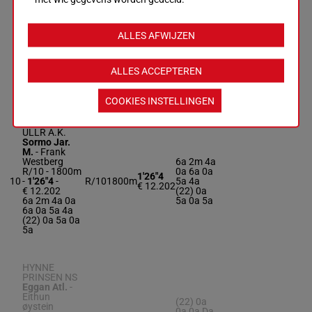
Kristiansen
Edv.
-
Lars
Johnsen
4a 0a 6a
ALLES AFWIJZEN
R/10 - 1800m
5a 5a 0a
1'27"1
9
-
1'27"1
-
R/10
1800m
(22) 0a
€ 12.185
€ 12.185
Da 0a 4a
4a 0a 6a 5a
2a 2a
ALLES ACCEPTEREN
5a 0a (22) 0a
Da 0a 4a 2a
2a
COOKIES INSTELLINGEN
ULLR A.K.
Sormo Jar.
M.
-
Frank
Westberg
6a 2m 4a
R/10 - 1800m
0a 6a 0a
1'26"4
10
-
1'26"4
-
R/10
1800m
5a 4a
€ 12.202
€ 12.202
(22) 0a
6a 2m 4a 0a
5a 0a 5a
6a 0a 5a 4a
(22) 0a 5a 0a
5a
HYNNE
PRINSEN NS
Eggan Atl.
-
Eithun
(22) 0a
øystein
0a 0a Da