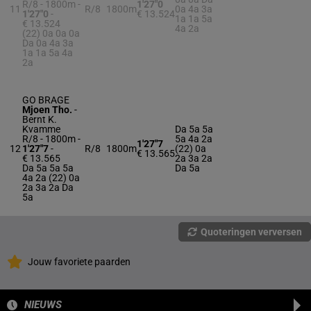
R/8 - 1800m
-
1'27"0
11
R/8
1800m
0a 4a 3a
1'27"0
-
€ 13.524
1a 1a 5a
€ 13.524
4a 2a
(22) 0a 0a 0a
Da 0a 4a 3a
1a 1a 5a 4a
2a
GO BRAGE
Mjoen Tho.
-
Bernt K.
Kvamme
Da 5a 5a
R/8 - 1800m
-
5a 4a 2a
1'27"7
12
1'27"7
-
R/8
1800m
(22) 0a
€ 13.565
€ 13.565
2a 3a 2a
Da 5a 5a 5a
Da 5a
4a 2a (22) 0a
2a 3a 2a Da
5a
Quoteringen verversen
Jouw favoriete paarden
NIEUWS