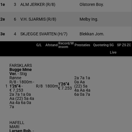
1e
3
ALM JERKER
(R/8)
Olstoren Boy.
2e
6
V.H. SJARMIS
(R/8)
Melby Ing.
3e
4
SKJEGGE SVARTEN
(H/7)
Blekkan Jom.
Record/W
G/L
Afstand
Prestaties
Quotering
SG
SP
ZS
ZC
insom
Live
FARSKLARS
Bugge Mme
Ver.
-
Stig
Rønne
2a 7a 1a
R/8 - 1800m
-
0a Aa
1'26"4
1
1'26"4
-
R/8
1800m
(22) 5a
€ 7.253
€ 7.253
4a Aa 4a
2a 7a 1a 0a
6a 0a 7a
Aa (22) 5a 4a
Aa 4a 6a 0a
7a
HAFELL
MARI
Larsen Rob.
-