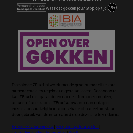
VEILIGHEID EN BETROUWBAARHEID
Wat kost gokken jou? Stop op tijd.
Disclaimer: ZEturf.nl wordt met de grootst mogelijke zorg
samengesteld en regelmatig geactualiseerd. Desondanks
kan ZEturf niet garanderen dat de informatie compleet,
actueel of accuraat is. ZEturf aanvaardt dan ook geen
enkele aansprakelijkheid voor schade of nadeel ontstaan
door gebruik van de informatie die op deze site te vinden is.
Financieel Jaarverslag
|
Vergunning Totalisator
|
Ticketclaim
|
Klachtenregeling
|
Wwft