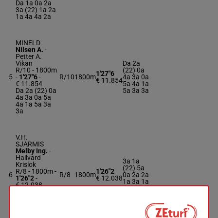
Da 1a 0a 2a
3a (22) 1a 2a
1a 4a 4a 2a
MINELD
Nilsen A.
-
Petter A.
Vikan
Da 2a
R/10 - 1800m
(22) 0a
1'27"6
5
-
1'27"6
-
R/10
1800m
4a 3a 0a
€ 11.854
€ 11.854
5a 4a 1a
Da 2a (22) 0a
5a 3a 3a
4a 3a 0a 5a
4a 1a 5a 3a
3a
V.H.
SJARMIS
Melby Ing.
-
Hallvard
3a 1a
Krislok
(22) 5a
R/8 - 1800m
-
1'26"2
6
R/8
1800m
0a 2a 2a
1'26"2
-
€ 12.038
1a 3a 1a
€ 12.038
Da 6a 3a
3a 1a (22) 5a
0a 2a 2a 1a
3a 1a Da 6a
3a