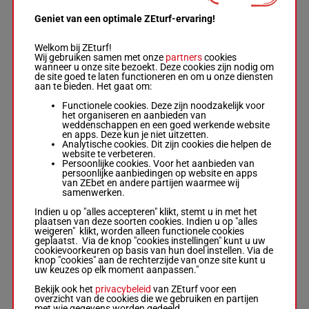
Geniet van een optimale ZEturf-ervaring!
MYRAS
MIMO
Welkom bij ZEturf!
Dalen Dag S.
Wij gebruiken samen met onze
partners
cookies
-
Robert
5a 2a 3a
wanneer u onze site bezoekt. Deze cookies zijn nodig om
Larsen
2a 2a 3a
de site goed te laten functioneren en om u onze diensten
R/8 - 1800m
-
1'27"9
7
R/8
1800m
(22) 3a
aan te bieden. Het gaat om:
1'27"9
-
€ 12.521
6a 0a 3a
€ 12.521
4a 5a
Functionele cookies. Deze zijn noodzakelijk voor
5a 2a 3a 2a
het organiseren en aanbieden van
2a 3a (22) 3a
weddenschappen en een goed werkende website
6a 0a 3a 4a
en apps. Deze kun je niet uitzetten.
5a
Analytische cookies. Dit zijn cookies die helpen de
website te verbeteren.
Persoonlijke cookies. Voor het aanbieden van
ANNA
persoonlijke aanbiedingen op website en apps
MASERATI
van ZEbet en andere partijen waarmee wij
Sjoner Arv.
-
samenwerken.
Heidi Struck
0a 0a 4a
M/6 - 1800m
3a Da 4a
Indien u op "alles accepteren" klikt, stemt u in met het
1'27"8
8
-
1'27"8
-
M/6
1800m
(22) 4a
plaatsen van deze soorten cookies. Indien u op "alles
€ 12.805
€ 12.805
1a 1a 8a
weigeren" klikt, worden alleen functionele cookies
0a 0a 4a 3a
Da 2a
geplaatst. Via de knop "cookies instellingen" kunt u uw
Da 4a (22) 4a
cookievoorkeuren op basis van hun doel instellen. Via de
1a 1a 8a Da
knop "cookies" aan de rechterzijde van onze site kunt u
2a
uw keuzes op elk moment aanpassen."
Bekijk ook het
privacybeleid
van ZEturf voor een
overzicht van de cookies die we gebruiken en partijen
SKJALG
met wie gegevens worden gedeeld.