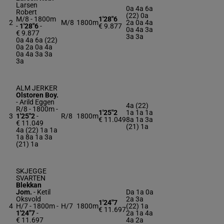
Larsen
0a 4a 6a
Robert
(22) 0a
M/8 - 1800m
1'28"6
2
M/8
1800m
2a 0a 4a
-
1'28"6
-
€ 9.877
0a 4a 3a
€ 9.877
3a 3a
0a 4a 6a (22)
0a 2a 0a 4a
0a 4a 3a 3a
3a
ALM JERKER
Olstoren Boy.
-
Arild Eggen
4a (22)
R/8 - 1800m
-
1'25"2
1a 1a 1a
3
1'25"2
-
R/8
1800m
€ 11.049
8a 1a 3a
€ 11.049
(21) 1a
4a (22) 1a 1a
1a 8a 1a 3a
(21) 1a
SKJEGGE
SVARTEN
Blekkan
Jom.
-
Ketil
Da 1a 0a
Oksvold
2a 3a
1'24"7
4
H/7 - 1800m
-
H/7
1800m
(22) 1a
€ 11.697
1'24"7
-
2a 1a 4a
€ 11.697
4a 2a