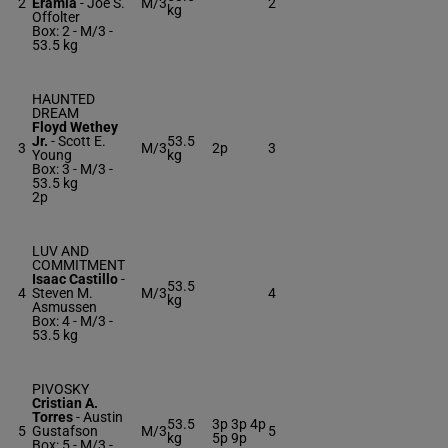
2
Eramia
-
Joe S.
M/3
2
kg
Offolter
Box: 2 -
M/3 -
53.5 kg
HAUNTED
DREAM
Floyd Wethey
Jr.
-
Scott E.
53.5
3
M/3
2p
3
Young
kg
Box: 3 -
M/3 -
53.5 kg
2p
LUV AND
COMMITMENT
Isaac Castillo
-
53.5
4
Steven M.
M/3
4
kg
Asmussen
Box: 4 -
M/3 -
53.5 kg
PIVOSKY
Cristian A.
Torres
-
Austin
53.5
3p 3p 4p
5
Gustafson
M/3
5
kg
5p 9p
Box: 5 -
M/3 -