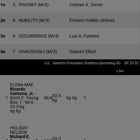
1e
5
PIVOSKY
(M/3)
Cristian A. Torres
2e
8
NUBILITY
(M/3)
Ernesto Valdez-Jiminez
3e
9
OCCURRENCE
(M/4)
Luis A. Fuentes
4e
7
VIVACIOUSLY
(M/3)
Stewart Elliott
G/L
Gewicht
Prestaties
Startbox
Quotering
SG
SP
ZS
ZC
Live
ELENA MAE
Ricardo
Santana, Jr.
-
53.5
1
Scott E. Young
M/4
6p 6p
1
kg
Box: 1 -
M/4 -
53.5 kg
6p 6p
HOLIDAY
NELSON
Richard E.
53.5