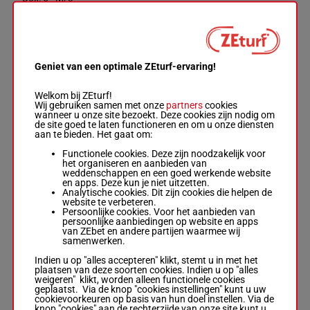
53.5 kg
3p 3p 4p 5p 9p
BOLD
EXAGGERATION
Geniet van een optimale ZEturf-ervaring!
Alfredo
Contreras
-
53.5
6
M/3
8p
6
Vonn Mallery
kg
Welkom bij ZEturf!
Box: 6 -
M/3 -
Wij gebruiken samen met onze
partners
cookies
53.5 kg
wanneer u onze site bezoekt. Deze cookies zijn nodig om
8p
de site goed te laten functioneren en om u onze diensten
aan te bieden. Het gaat om:
Functionele cookies. Deze zijn noodzakelijk voor
VIVACIOUSLY
het organiseren en aanbieden van
Stewart Elliott
-
weddenschappen en een goed werkende website
Steven M.
2p 4p
en apps. Deze kun je niet uitzetten.
53.5
7
Asmussen
M/3
(22) 6p
7
Analytische cookies. Dit zijn cookies die helpen de
kg
Box: 7 -
M/3 -
4p
website te verbeteren.
53.5 kg
Persoonlijke cookies. Voor het aanbieden van
2p 4p (22) 6p 4p
persoonlijke aanbiedingen op website en apps
van ZEbet en andere partijen waarmee wij
samenwerken.
NUBILITY
Indien u op "alles accepteren" klikt, stemt u in met het
Ernesto Valdez-
plaatsen van deze soorten cookies. Indien u op "alles
Jiminez
-
Shawn
weigeren" klikt, worden alleen functionele cookies
53.5
8
H. Davis
M/3
5p 4p 4p
8
geplaatst. Via de knop "cookies instellingen" kunt u uw
kg
Box: 8 -
M/3 -
cookievoorkeuren op basis van hun doel instellen. Via de
53.5 kg
knop "cookies" aan de rechterzijde van onze site kunt u