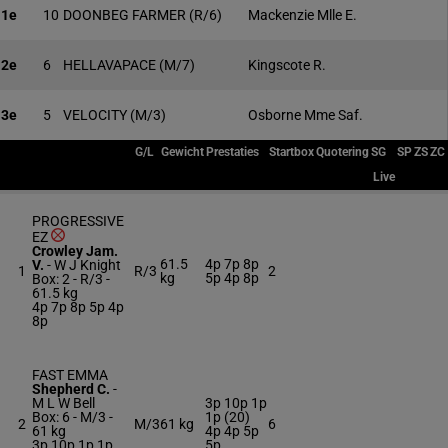
1e
10
DOONBEG FARMER
(R/6)
Mackenzie Mlle E.
2e
6
HELLAVAPACE
(M/7)
Kingscote R.
3e
5
VELOCITY
(M/3)
Osborne Mme Saf.
G/L
Gewicht
Prestaties
Startbox
Quotering
SG
SP
ZS
ZC
Live
PROGRESSIVE
EZ
Crowley Jam.
61.5
4p 7p 8p
V.
-
W J Knight
1
R/3
2
kg
5p 4p 8p
Box: 2 -
R/3 -
61.5 kg
4p 7p 8p 5p 4p
8p
FAST EMMA
Shepherd C.
-
M L W Bell
3p 10p 1p
Box: 6 -
M/3 -
1p (20)
2
M/3
61 kg
6
61 kg
4p 4p 5p
3p 10p 1p 1p
5p