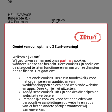
5p
HELLAVAPACE
Kingscote R.
-
1p 2p 2p
J G Portman
4p 7p
Box: 7 -
M/7 -
6
M/7
60 kg
(20) 3p
7
60 kg
2p 3p 4p
1p 2p 2p 4p 7p
5p
(20) 3p 2p 3p
4p 5p
Geniet van een optimale ZEturf-ervaring!
UPROAR
Clutterbuck R.
-
Welkom bij ZEturf!
J R Fanshawe
Wij gebruiken samen met onze
partners
cookies
7p (20)
7
Box: 9 -
M/3 -
M/3
58 kg
9
wanneer u onze site bezoekt. Deze cookies zijn nodig om
10p 3p 6p
58 kg
de site goed te laten functioneren en om u onze diensten
7p (20) 10p 3p
aan te bieden. Het gaat om:
6p
Functionele cookies. Deze zijn noodzakelijk voor
het organiseren en aanbieden van
weddenschappen en een goed werkende website
PATROON
en apps. Deze kun je niet uitzetten.
Fallon C.
-
D J
Analytische cookies. Dit zijn cookies die helpen de
Coakley
3p 5p 5p
website te verbeteren.
8
Box: 4 -
R/4 -
59
R/4
59 kg
(20) 12p
4
Persoonlijke cookies. Voor het aanbieden van
kg
8p
persoonlijke aanbiedingen op website en apps
3p 5p 5p (20)
van ZEbet en andere partijen waarmee wij
12p 8p
samenwerken.