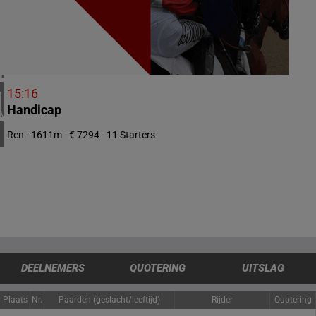
1 meeting(s)
VERENIGD KONINKRIJK
5 meeting(s)
IERLAND
1 meeting(s)
15:16
Handicap
VERENIGDE STATEN
4 meeting(s)
Ren - 1611m - € 7294 - 11 Starters
DEELNEMERS
QUOTERING
UITSLAG
Plaats
Nr.
Paarden (geslacht/leeftijd)
Rijder
Quotering