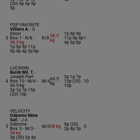
(20) 4p 4p 5p
5p
POP FAVORITE
Villiers A.
-
S
Dixon
1p 3p 9p
58.5
3
Box: 1 -
R/8 -
R/8
11p 9p 4p
1
kg
58.5 kg
4p 3p 8p
1p 3p 9p 11p
9p 4p 4p 3p 8p
LUCAYAN
Buick Wil. T.
-
Joseph Parr
2p 1p 7p
60.5
4
Box: 10 -
M/4 -
M/4
15p (20)
10
kg
60.5 kg
10p
2p 1p 7p 15p
(20) 10p
VELOCITY
Osborne Mme
Saf.
-
J A
Osborne
5p (20)
5
M/3
58 kg
3
Box: 3 -
M/3 -
2p 4p 5p
58 kg
5p (20) 2p 4p