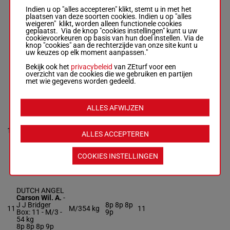
Indien u op "alles accepteren" klikt, stemt u in met het
plaatsen van deze soorten cookies. Indien u op "alles
MARIENPLATZ
weigeren" klikt, worden alleen functionele cookies
Pearson Mlle
geplaatst. Via de knop "cookies instellingen" kunt u uw
L.
-
Tom Clover
6p 7p 2p
cookievoorkeuren op basis van hun doel instellen. Via de
Box: 5 -
M/3 -
3p 10p 8p
knop "cookies" aan de rechterzijde van onze site kunt u
9
M/3
56 kg
5
56 kg
8p (20)
uw keuzes op elk moment aanpassen."
6p 7p 2p 3p
6p 9p
10p 8p 8p (20)
Bekijk ook het
privacybeleid
van ZEturf voor een
6p 9p
overzicht van de cookies die we gebruiken en partijen
met wie gegevens worden gedeeld.
DOONBEG
FARMER
ALLES AFWIJZEN
Mackenzie
8p 6p 2p
Mlle E.
-
G
3p 6p 12p
Brown
10
R/6
54 kg
7p 6p 6p
8
ALLES ACCEPTEREN
Box: 8 -
R/6 -
54
2p (20)
kg
6p 10p
8p 6p 2p 3p 6p
12p 7p 6p 6p
COOKIES INSTELLINGEN
2p (20) 6p 10p
DUTCH ANGEL
Carson Wil. A.
-
J J Bridger
8p 8p 8p
11
M/3
54 kg
11
Box: 11 -
M/3 -
9p
54 kg
8p 8p 8p 9p