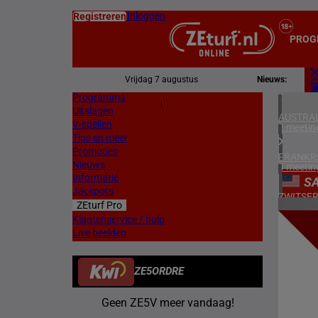
Inloggen
Registreren
PROG
Vrijdag 7 augustus
Nieuws:
Programma
Z
|
Uitslagen
L
AUSTRAL
V-spellen
2 meetin
Tips en meer
Promoties
FRANKR
Nieuws
4 meetin
Informatie
S
Jackpots
ZWITSE
ZEturf Pro
1 meetin
7
Klantenservice / hulp
Live beelden
ZWEDEN
25/08/
3 meetin
ZE5ORDRE
ZUID-AF
1 meetin
Geen ZE5V meer vandaag!
VERENIG