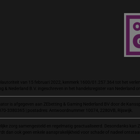
autoriteit van 15 februari 2022, kenmerk 1600/01.257.364 tot het verlene
ng & Nederland B.V. ingeschreven in het handelsregister van Nederland
isator is afgegeven aan ZEbetting & Gaming Nederland BV door de Kanssp
070-3380365 | postadres: Antwoordnummer 10074, 2280VB, Rijswijk.
elijke zorg samengesteld en regelmatig geactualiseerd. Desondanks kan Z
rdt dan ook geen enkele aansprakelijkheid voor schade of nadeel ontstaa