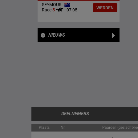
SEYMOUR
WEDDEN
Race
5
-
07:05
NIEUWS
DEELNEMERS
Plaats
Nr.
Paarden (geslacht/lee