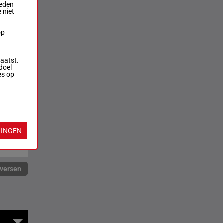
ieden
 niet
op
.
laatst.
doel
es op
LINGEN
rversen