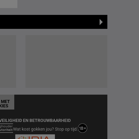
T MET
KIES
VEILIGHEID EN BETROUWBAARHEID
Wat kost gokken jou? Stop op tijd.