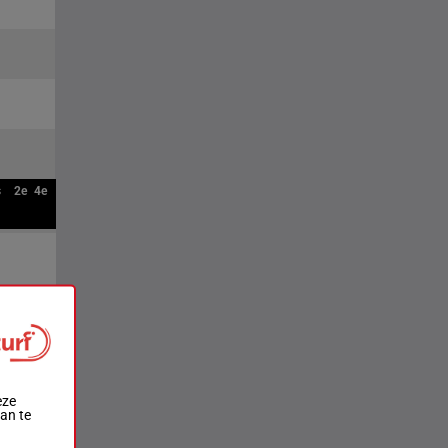
s
2e
4e
eze
aan te