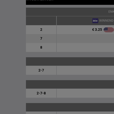
EN
WINNEND
€ 3.25
2
7
8
2-7
2-7-8