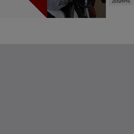
ZEturfPro
g(s)
D
g(s)
DE STATEN
g(s)