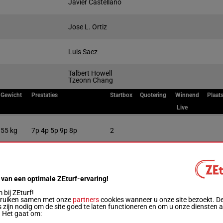
Javier Castellano
Jose L. Ortiz
Luis Saez
Talbert Howell
Tzeonn Chang
Gewicht
Prestaties
Startbox
Quotering
Winnend
Plaat
Live
55 kg
7p 4p 5p 9p 8p
2
55 kg
8p 5p (20) 5p 5p 1p
1
 van een optimale ZEturf-ervaring!
55 kg
5p 5p 2p 2p 6p
3
bij ZEturf!
bruiken samen met onze
partners
cookies wanneer u onze site bezoekt. D
 zijn nodig om de site goed te laten functioneren en om u onze diensten 
. Het gaat om:
55 kg
5p 7p (20) 3p 2p 8p