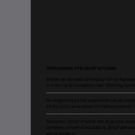
VERGUNNING SPELEN OP AFSTAND
Besluit van de raad van bestuur van de Kansspel
31a Wet op de kansspelen, aan ZEbetting Gami
De vergunning tot het organiseren van de total
25/03/2022. www.zeturf.nl | telefoonnummer: 
Disclaimer: ZEturf.nl wordt met de grootst mog
compleet, actueel of accuraat is. ZEturf aanvaa
site te vinden is.