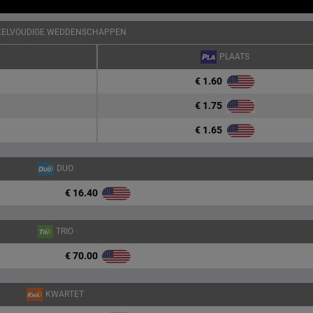
KELVOUDIGE WEDDENSCHAPPEN
PLAATS
€ 1.60
€ 1.75
€ 1.65
DUO
€ 16.40
TRIO
€ 70.00
KWARTET