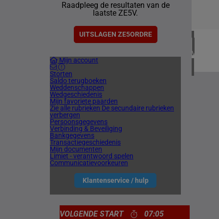
Raadpleeg de resultaten van de
5 meetin
laatste ZE5V.
IERLAN
1 meetin
UITSLAGEN ZE5ORDRE
VERENIG
Mijn account
4 meetin
Storten
Saldo terugboeken
Weddenschappen
Wedgeschiedenis
Mijn favoriete paarden
Zie alle rubrieken
De secundaire rubrieken
verbergen
Persoonsgegevens
Verbinding & Beveiliging
Bankgegevens
Transactiegeschiedenis
Mijn documenten
Limiet - verantwoord spelen
Communicatievoorkeuren
Klantenservice / hulp
VOLGENDE START
07:05