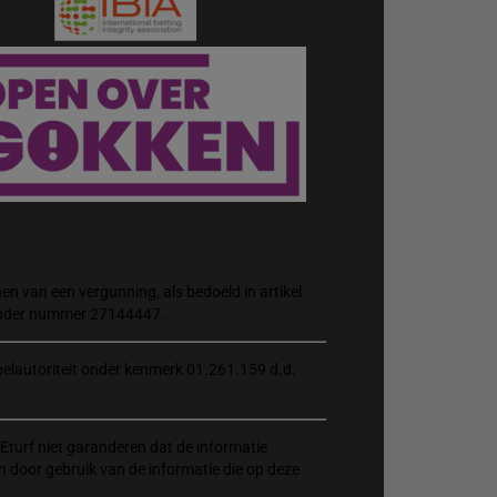
n van een vergunning, als bedoeld in artikel
 onder nummer 27144447.
elautoriteit onder kenmerk 01.261.159 d.d.
Eturf niet garanderen dat de informatie
n door gebruik van de informatie die op deze