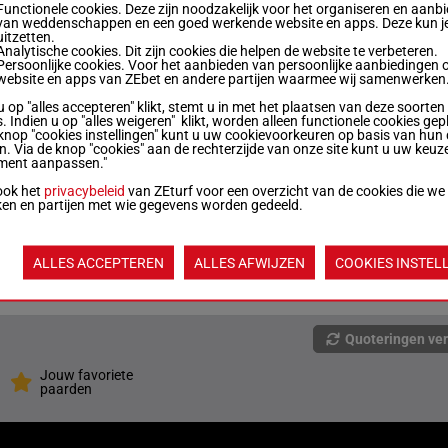
Functionele cookies. Deze zijn noodzakelijk voor het organiseren en aanb
van weddenschappen en een goed werkende website en apps. Deze kun je
uitzetten.
56 kg
3p 1p 6p 4p (20) 5p
6
Analytische cookies. Dit zijn cookies die helpen de website te verbeteren.
Persoonlijke cookies. Voor het aanbieden van persoonlijke aanbiedingen 
website en apps van ZEbet en andere partijen waarmee wij samenwerken
u op "alles accepteren" klikt, stemt u in met het plaatsen van deze soorten
56 kg
5p 2p 1p 1p 10p
7
. Indien u op "alles weigeren" klikt, worden alleen functionele cookies gep
knop "cookies instellingen" kunt u uw cookievoorkeuren op basis van hun 
en. Via de knop "cookies" aan de rechterzijde van onze site kunt u uw keuz
ment aanpassen."
55 kg
2p 5p 8p 2p 3p
8
ook het
privacybeleid
van ZEturf voor een overzicht van de cookies die we
ken en partijen met wie gegevens worden gedeeld.
56.5 kg
4p 1p 4p 1p 3p
9
ALLES ACCEPTEREN
ALLES AFWIJZEN
COOKIES INSTEL
55 kg
8p 3p 3p 7p 5p
5
Quoteringen ve
Jouw favoriete
paarden