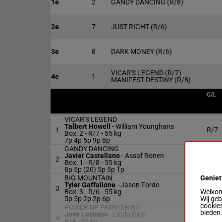
1e
2
GANDY DANCING
(R/8)
2e
7
JUST RIGHT
(R/6)
3e
8
DARK MONEY
(R/6)
VICAR'S LEGEND
(R/7)
4e
1
MANIFEST DESTINY
(R/8)
G/L
VICAR'S LEGEND
Talbert Howell
-
William Younghans
1
R/7
Box: 2 -
R/7 -
55 kg
7p 4p 5p 9p 8p
GANDY DANCING
Javier Castellano
-
Assaf Ronen
2
R/8
Box: 1 -
R/8 -
55 kg
8p 5p (20) 5p 5p 1p
Geniet
BIG MOUNTAIN
Tyler Gaffalione
-
Jason Forde
3
R/6
Welkom 
Box: 3 -
R/6 -
55 kg
Wij ge
5p 5p 2p 2p 6p
cookies
POWER UP PAYNTER NS
bieden
Jose Lezcano
-
Linda Rice
4
R/4
R/4 -
55 kg