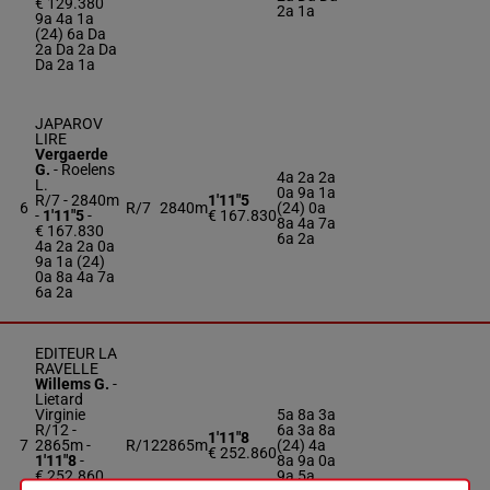
€ 129.380
2a 1a
9a 4a 1a
(24) 6a Da
2a Da 2a Da
Da 2a 1a
JAPAROV
LIRE
Vergaerde
G.
-
Roelens
4a 2a 2a
L.
0a 9a 1a
R/7 - 2840m
1'11"5
6
R/7
2840m
(24) 0a
-
1'11"5
-
€ 167.830
8a 4a 7a
€ 167.830
6a 2a
4a 2a 2a 0a
9a 1a (24)
0a 8a 4a 7a
6a 2a
EDITEUR LA
RAVELLE
Willems G.
-
Lietard
Virginie
5a 8a 3a
R/12 -
6a 3a 8a
1'11"8
7
2865m
-
R/12
2865m
(24) 4a
€ 252.860
1'11"8
-
8a 9a 0a
€ 252.860
9a 5a