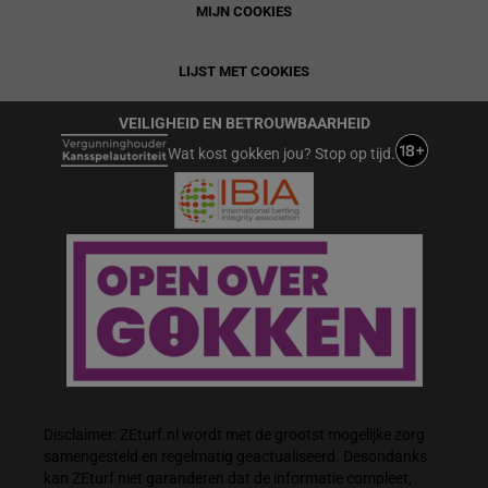
MIJN COOKIES
LIJST MET COOKIES
VEILIGHEID EN BETROUWBAARHEID
Wat kost gokken jou? Stop op tijd.
Disclaimer: ZEturf.nl wordt met de grootst mogelijke zorg
samengesteld en regelmatig geactualiseerd. Desondanks
kan ZEturf niet garanderen dat de informatie compleet,