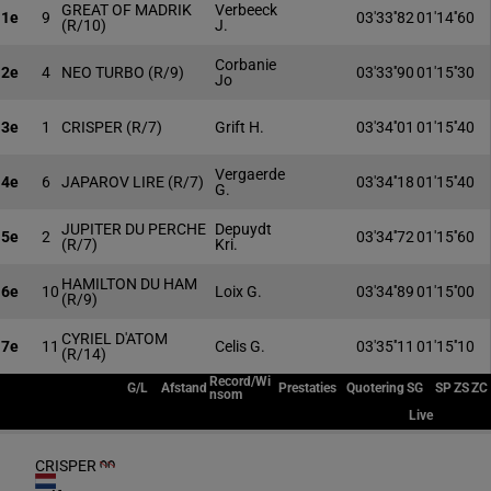
GREAT OF MADRIK
Verbeeck
1e
9
03'33''82
01'14''60
(R/10)
J.
Corbanie
2e
4
NEO TURBO
(R/9)
03'33''90
01'15''30
Jo
3e
1
CRISPER
(R/7)
Grift H.
03'34''01
01'15''40
Vergaerde
4e
6
JAPAROV LIRE
(R/7)
03'34''18
01'15''40
G.
JUPITER DU PERCHE
Depuydt
5e
2
03'34''72
01'15''60
(R/7)
Kri.
HAMILTON DU HAM
6e
10
Loix G.
03'34''89
01'15''00
(R/9)
CYRIEL D'ATOM
7e
11
Celis G.
03'35''11
01'15''10
(R/14)
Record/Wi
G/L
Afstand
Prestaties
Quotering
SG
SP
ZS
ZC
nsom
Live
CRISPER