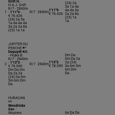
Grift H.
-
(24) 2a
H.A.J. Grift
3a 1a 4a
R/7 - 2840m
1'11"9
4a 4a 3a
1
R/7
2840m
-
1'11"9
-
€ 76.426
2a 2a 8a
€ 76.426
(23) 1a
(24) 2a 3a
1a
1a 4a 4a 4a
3a 2a 2a 8a
(23) 1a 1a
JUPITER DU
PERCHE
Depuydt Kri.
Dm Da
-
Hojka B.
0m Da 2a
R/7 - 2840m
1'13"3
2a (24)
-
1'13"3
-
2
R/7
2840m
€ 78.090
0a 6m 5m
€ 78.090
6m Dm
Dm Da 0m
Da
Da 2a 2a
(24) 0a 6m
5m 6m Dm
Da
HURACAN
Wendrickx
Ger.
-
6a Da Da
Wouters