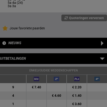
5a 4a (24)
3a 3a
Quoteringen verversen
Jouw favoriete paarden
NIEUWS
UITBETALINGEN
ENKELVOUDIGE WEDDENSCHAPPEN
9
€ 7.40
€ 2.20
4
€ 4.60
€ 1.40
1
€ 3.60