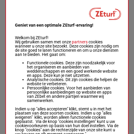
5a 8a 3a 6a
3a 8a (24)
4a 8a 9a 0a
9a 5a
Geniet van een optimale ZEturf-ervaring!
DOMINO
DREAM
Welkom bij ZEturf!
Van Den
Wij gebruiken samen met onze
partners
cookies
Putte Jr J.
-
wanneer u onze site bezoekt. Deze cookies zijn nodig om
Corty
2a 5a 6a
de site goed te laten functioneren en om u onze diensten
Celestine
6a (24)
aan te bieden. Het gaat om:
1'11"6
R/12 -
8
R/12
2865m
Da 2a 3a
€ 308.860
2865m
-
Da 1a 4a
Functionele cookies. Deze zijn noodzakelijk voor
1'11"6
-
2a Da
het organiseren en aanbieden van
€ 308.860
weddenschappen en een goed werkende website
2a 5a 6a 6a
en apps. Deze kun je niet uitzetten.
(24) Da 2a
Analytische cookies. Dit zijn cookies die helpen de
3a Da 1a 4a
website te verbeteren.
2a Da
Persoonlijke cookies. Voor het aanbieden van
persoonlijke aanbiedingen op website en apps
van ZEbet en andere partijen waarmee wij
GREAT OF
samenwerken.
MADRIK
Indien u op "alles accepteren" klikt, stemt u in met het
plaatsen van deze soorten cookies. Indien u op "alles
Verbeeck J.
weigeren" klikt, worden alleen functionele cookies
2a Da 9a
-
Grift H.
geplaatst. Via de knop "cookies instellingen" kunt u uw
4a 0a 4a
R/10 -
1'11"6
cookievoorkeuren op basis van hun doel instellen. Via de
9
R/10
2865m
(24) Da
2865m
-
€ 318.415
knop "cookies" aan de rechterzijde van onze site kunt u
0a 6a 6a
1'11"6
-
uw keuzes op elk moment aanpassen."