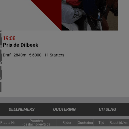
1 meeting(s)
ZWEDEN
3 meeting(s)
VERENIGD KONINKRIJK
4 meeting(s)
19:08
Prix de Dilbeek
IERLAND
1 meeting(s)
Draf - 2840m - € 6000 - 11 Starters
CHILI
1 meeting(s)
VERENIGDE STATEN
4 meeting(s)
DEELNEMERS
QUOTERING
UITSLAG
Paarden
Plaats
Nr.
Rijder
Quotering
Tijd
Racetijd/km
(geslacht/leeftijd)