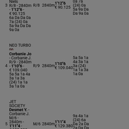
0a 7a
Niels
1'12"6
3
R/8
2840m
(24) 0a
R/8 - 2840m
€ 90.125
5a 9a Da
-
1'12"6
-
Da 9a 0a
€ 90.125
6a Da Da 0a
7a (24) 0a
5a 9a Da Da
9a 0a
NEO TURBO
Corbanie Jo
5a 5a 1a
-
Corbanie J.
4a 3a 1a
R/9 - 2840m
1'10"6
4
R/9
2840m
3a (24)
-
1'10"6
-
€ 109.040
1a 1a 3a
€ 109.040
1a 0a
5a 5a 1a 4a
3a 1a 3a
(24) 1a 1a
3a 1a 0a
JET
SOCIETY
Desmet Y.
-
Corbanie J.
9a 4a 1a
M/6 -
(24) 6a
2840m
-
1'11"4
5
M/6
2840m
Da 2a Da
1'11"4
-
€ 129.380
2a Da Da