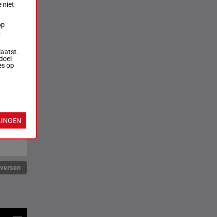
 niet
op
.
laatst.
doel
es op
LINGEN
rversen