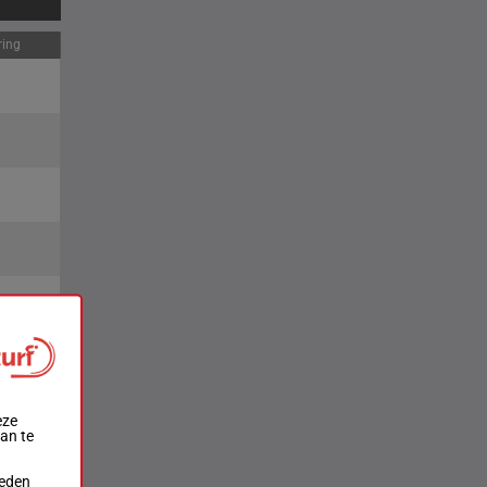
ring
ts
2e
4e
eze
aan te
ieden