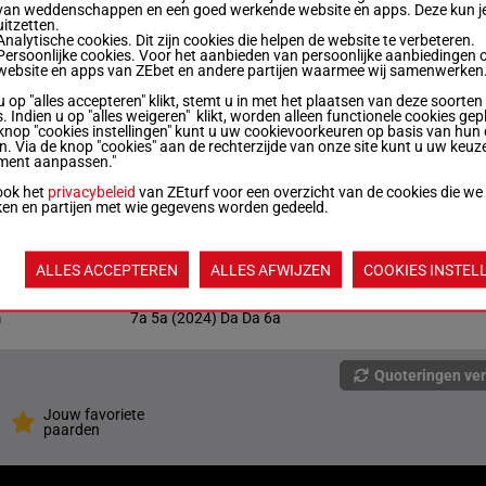
van weddenschappen en een goed werkende website en apps. Deze kun je
uitzetten.
Analytische cookies. Dit zijn cookies die helpen de website te verbeteren.
Persoonlijke cookies. Voor het aanbieden van persoonlijke aanbiedingen 
m
1'12"5
0a
website en apps van ZEbet en andere partijen waarmee wij samenwerken
u op "alles accepteren" klikt, stemt u in met het plaatsen van deze soorten
. Indien u op "alles weigeren" klikt, worden alleen functionele cookies gep
m
0a
knop "cookies instellingen" kunt u uw cookievoorkeuren op basis van hun 
en. Via de knop "cookies" aan de rechterzijde van onze site kunt u uw keuz
ment aanpassen."
m
1'14"0
0a 0a (2024) Da 0a
ook het
privacybeleid
van ZEturf voor een overzicht van de cookies die we
ken en partijen met wie gegevens worden gedeeld.
m
1'17"0
Da 0a
ALLES ACCEPTEREN
ALLES AFWIJZEN
COOKIES INSTEL
m
7a 5a (2024) Da Da 6a
Quoteringen ve
Jouw favoriete
paarden