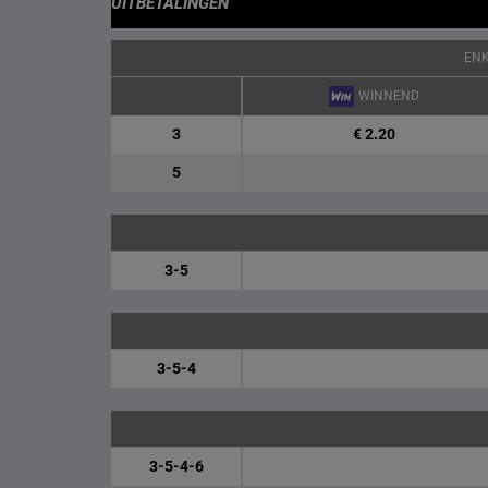
UITBETALINGEN
EN
WINNEND
3
€ 2.20
5
3-5
3-5-4
3-5-4-6