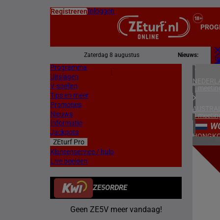
Inloggen
Registreren
PROG
Zaterdag 8 augustus
Nieuws:
Programma
Z
|
Uitslagen
L
NEDERL
V-spellen
1 meetin
Tips en meer
Promoties
AUSTRAL
Nieuws
3 meetin
Informatie
W
Jackpots
HONGKO
ZEturf Pro
1 meetin
1
Klantenservice / hulp
Live beelden
FRANKR
10/05/
4 meetin
ZE5ORDRE
DUITSL
1 meetin
Geen ZE5V meer vandaag!
ZWEDEN