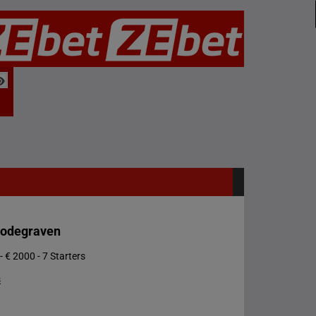
Bodegraven
- € 2000 - 7 Starters
s