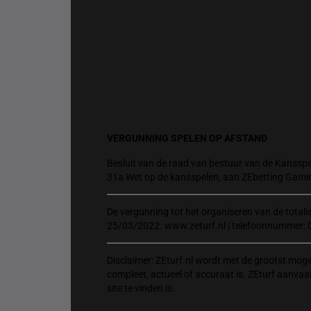
VERGUNNING SPELEN OP AFSTAND
Besluit van de raad van bestuur van de Kansspel
31a Wet op de kansspelen, aan ZEbetting Gami
De vergunning tot het organiseren van de total
25/03/2022. www.zeturf.nl | telefoonnummer: 
Disclaimer: ZEturf.nl wordt met de grootst mog
compleet, actueel of accuraat is. ZEturf aanvaa
site te vinden is.