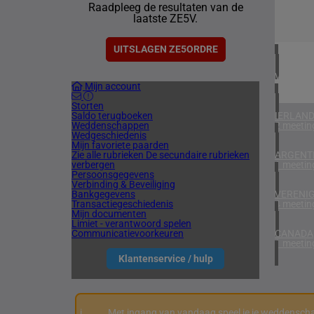
Raadpleeg de resultaten van de
2 meetin
laatste ZE5V.
ZUID-AF
1 meetin
UITSLAGEN ZE5ORDRE
VERENIG
Mijn account
7 meetin
Storten
Saldo terugboeken
IERLAN
Weddenschappen
2 meetin
Wedgeschiedenis
Mijn favoriete paarden
Zie alle rubrieken
De secundaire rubrieken
ARGENTI
verbergen
1 meetin
Persoonsgegevens
Verbinding & Beveiliging
Bankgegevens
VERENIG
Transactiegeschiedenis
4 meetin
Mijn documenten
Limiet - verantwoord spelen
Communicatievoorkeuren
CANADA
1 meetin
Klantenservice / hulp
i
Met ingang van vandaag speel je je weddenscha