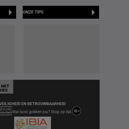
ONZE TIPS
T MET
KIES
VEILIGHEID EN BETROUWBAARHEID
Wat kost gokken jou? Stop op tijd.