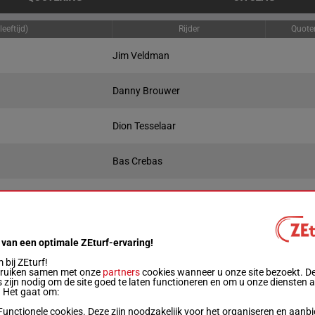
eeftijd)
Rijder
Quote
Jim Veldman
Danny Brouwer
Dion Tesselaar
Bas Crebas
Killian Poels
Record/Winsom
Prestaties
Quotering
Winnend
Plaa
Live
 van een optimale ZEturf-ervaring!
bij ZEturf!
bruiken samen met onze
partners
cookies wanneer u onze site bezoekt. D
m
1'13"5
0a
 zijn nodig om de site goed te laten functioneren en om u onze diensten 
. Het gaat om:
Functionele cookies. Deze zijn noodzakelijk voor het organiseren en aanb
m
0a (2024) 0a