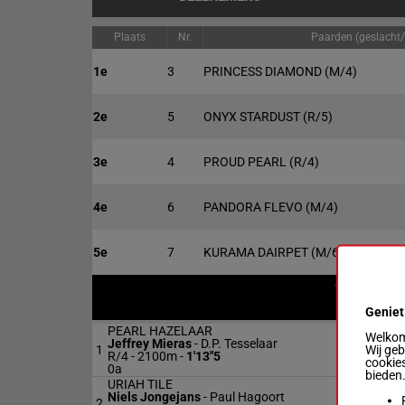
Plaats
Nr.
Paarden (geslacht/l
1e
3
PRINCESS DIAMOND
(M/4)
2e
5
ONYX STARDUST
(R/5)
3e
4
PROUD PEARL
(R/4)
4e
6
PANDORA FLEVO
(M/4)
5e
7
KURAMA DAIRPET
(M/6)
G/L
Afstand
Geniet
PEARL HAZELAAR
Welkom 
Jeffrey Mieras
-
D.P. Tesselaar
Wij ge
1
R/4
2100
R/4 - 2100m
-
1'13"5
cookies
0a
bieden
URIAH TILE
Niels Jongejans
-
Paul Hagoort
2
M/3
2100