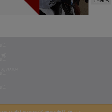
ZEturfPro
g(s)
RIKA
g(s)
D KONINKRIJK
g(s)
D
g(s)
NIË
g(s)
DE STATEN
g(s)
g(s)
ppen op alle koersen van Wolvega in de ZEtote pools