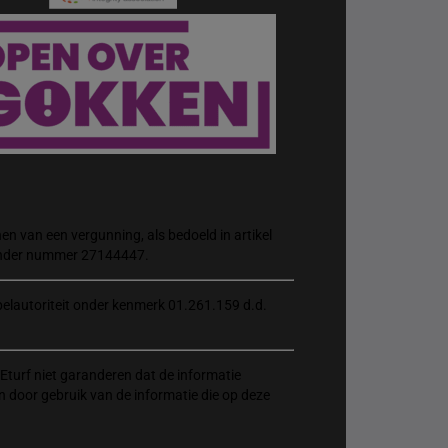
n van een vergunning, als bedoeld in artikel
 onder nummer 27144447.
elautoriteit onder kenmerk 01.261.159 d.d.
Eturf niet garanderen dat de informatie
n door gebruik van de informatie die op deze