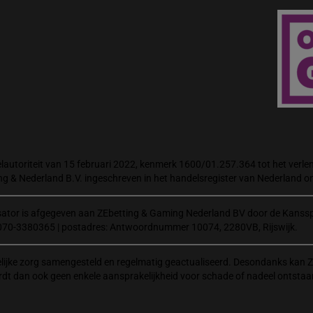
autoriteit van 15 februari 2022, kenmerk 1600/01.257.364 tot het verlene
ng & Nederland B.V. ingeschreven in het handelsregister van Nederland
isator is afgegeven aan ZEbetting & Gaming Nederland BV door de Kanssp
070-3380365 | postadres: Antwoordnummer 10074, 2280VB, Rijswijk.
elijke zorg samengesteld en regelmatig geactualiseerd. Desondanks kan Z
rdt dan ook geen enkele aansprakelijkheid voor schade of nadeel ontstaa