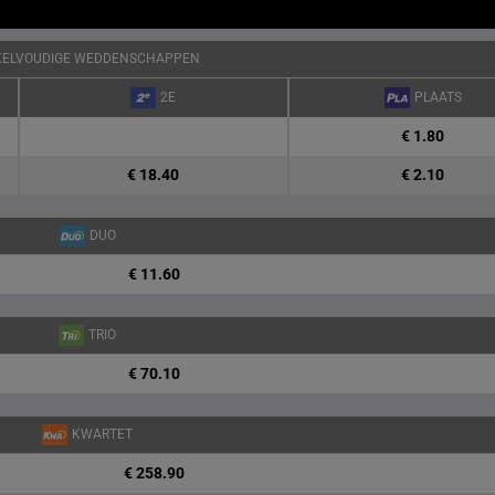
KELVOUDIGE WEDDENSCHAPPEN
2E
PLAATS
€ 1.80
€ 18.40
€ 2.10
DUO
€ 11.60
TRIO
€ 70.10
KWARTET
€ 258.90