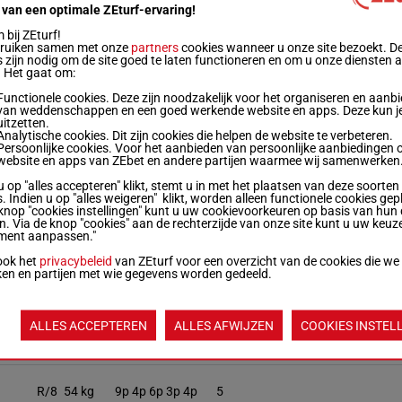
 van een optimale ZEturf-ervaring!
R/7
57 kg
5p 4p 5p 5p 6p
2
bij ZEturf!
bruiken samen met onze
partners
cookies wanneer u onze site bezoekt. D
 zijn nodig om de site goed te laten functioneren en om u onze diensten 
. Het gaat om:
R/6
58 kg
1p 1p 4p 4p 1p
6
Functionele cookies. Deze zijn noodzakelijk voor het organiseren en aanb
van weddenschappen en een goed werkende website en apps. Deze kun je
uitzetten.
R/7
55 kg
3p 5p 5p 7p
3
Analytische cookies. Dit zijn cookies die helpen de website te verbeteren.
Persoonlijke cookies. Voor het aanbieden van persoonlijke aanbiedingen 
website en apps van ZEbet en andere partijen waarmee wij samenwerken
R/5
57 kg
5p 2p 1p 7p
7
u op "alles accepteren" klikt, stemt u in met het plaatsen van deze soorten
. Indien u op "alles weigeren" klikt, worden alleen functionele cookies gep
knop "cookies instellingen" kunt u uw cookievoorkeuren op basis van hun 
en. Via de knop "cookies" aan de rechterzijde van onze site kunt u uw keuz
R/8
53 kg
2p 1p 3p 2p
1
ment aanpassen."
ook het
privacybeleid
van ZEturf voor een overzicht van de cookies die we
ken en partijen met wie gegevens worden gedeeld.
R/5
55.5 kg
2p 2p 6p 5p 3p
8
ALLES ACCEPTEREN
ALLES AFWIJZEN
COOKIES INSTEL
R/7
55.5 kg
8p 5p 0p 8p 9p
4
R/8
54 kg
9p 4p 6p 3p 4p
5