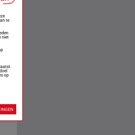
eze
aan te
ieden
 niet
op
.
laatst.
doel
es op
LINGEN