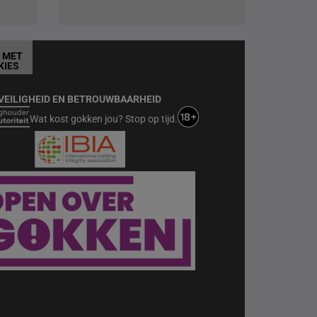
T MET
KIES
VEILIGHEID EN BETROUWBAARHEID
Wat kost gokken jou? Stop op tijd.