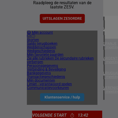
Raadpleeg de resultaten van de
1 meetin
laatste ZE5V.
ZUID-AF
2 meetin
UITSLAGEN ZE5ORDRE
VERENIG
Mijn account
2 meetin
Storten
Saldo terugboeken
SPANJE
Weddenschappen
1 meetin
Wedgeschiedenis
Mijn favoriete paarden
Zie alle rubrieken
De secundaire rubrieken
ARGENTI
verbergen
1 meetin
Persoonsgegevens
Verbinding & Beveiliging
Bankgegevens
URUGUA
Transactiegeschiedenis
1 meetin
Mijn documenten
Limiet - verantwoord spelen
Communicatievoorkeuren
VERENIG
4 meetin
Klantenservice / hulp
VOLGENDE START
13:42