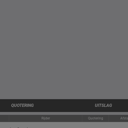
QUOTERING
UITSLAG
Rijder
Quotering
Afst