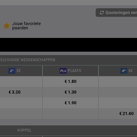
Quoteringen ve
Jouw favoriete
paarden
KELVOUDIGE WEDDENSCHAPPEN
2E
PLAATS
4E
€ 1.80
€ 3.20
€ 1.30
€ 1.90
€ 21.60
KOPPEL