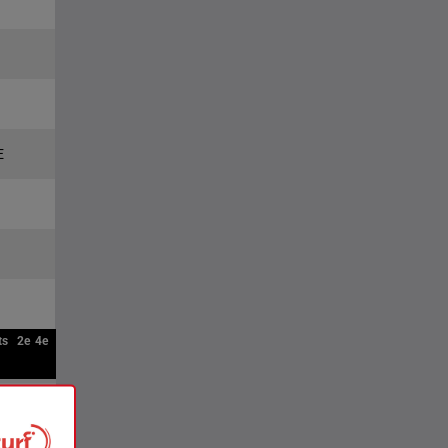
E
ts
2e
4e