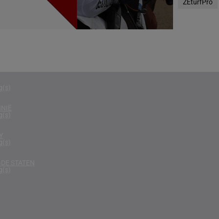
ZEturfPro
g(s)
RIKA
g(s)
D KONINKRIJK
g(s)
g(s)
NIË
g(s)
Y
g(s)
DE STATEN
g(s)