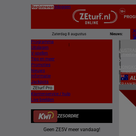
Inloggen
Registreren
PROG
Zaterdag 8 augustus
Nieuws:
Programma
Z
|
Uitslagen
L
AUSTRAL
V-spellen
2 meetin
Tips en meer
Promoties
HONGKO
Nieuws
1 meetin
Informatie
A
Jackpots
FRANKR
ZEturf Pro
6 meetin
6
Klantenservice / hulp
Live beelden
DUITSL
27/04/
1 meetin
ZE5ORDRE
ZWEDEN
2 meetin
Geen ZE5V meer vandaag!
NOORW