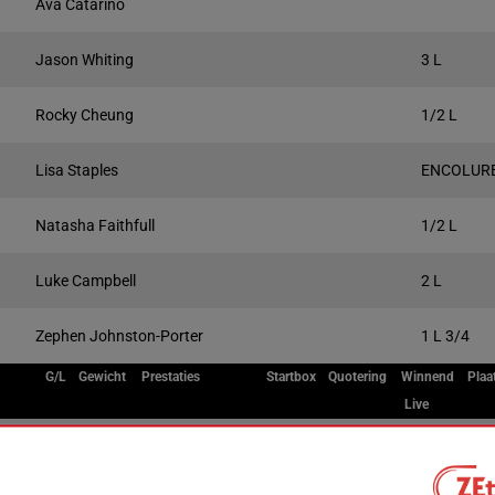
Ava Catarino
Jason Whiting
3 L
Rocky Cheung
1/2 L
Lisa Staples
ENCOLUR
Natasha Faithfull
1/2 L
Luke Campbell
2 L
Zephen Johnston-Porter
1 L 3/4
G/L
Gewicht
Prestaties
Startbox
Quotering
Winnend
Plaa
Live
R/6
59 kg
4p 6p 3p 2p
9