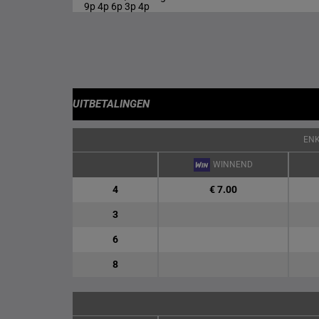
9p 4p 6p 3p 4p
UITBETALINGEN
EN
WINNEND
4
€ 7.00
3
6
8