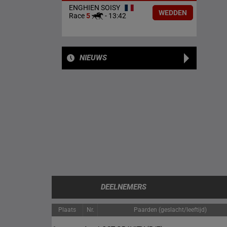
ENGHIEN SOISY
WEDDEN
Race
5
-
13:42
NIEUWS
DEELNEMERS
Plaats
Nr.
Paarden (geslacht/leeftijd)