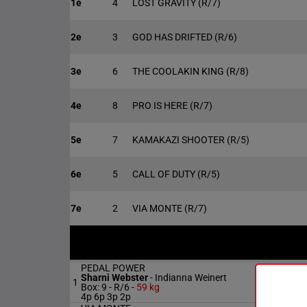
1e
4
LOST GRAVITY
(R/7)
2e
3
GOD HAS DRIFTED
(R/6)
3e
6
THE COOLAKIN KING
(R/8)
4e
8
PRO IS HERE
(R/7)
5e
7
KAMAKAZI SHOOTER
(R/5)
6e
5
CALL OF DUTY
(R/5)
7e
2
VIA MONTE
(R/7)
PEDAL POWER
Sharni Webster
-
Indianna Weinert
1
Box: 9 -
R/6 -
59 kg
4p 6p 3p 2p