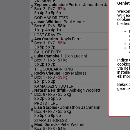
VIA MONTE
Geniet
Zephen Johnston-Porter
-
Johnathon Jachmann
2
Box: 2 -
R/7 -
57 kg
Welkom 
5p 4p 5p 5p 6p
Wij ge
GOD HAS DRIFTED
cookies
Jason Whiting
-
Paul Hunter
bieden
3
Box: 6 -
R/6 -
58 kg
1p 1p 4p 4p 1p
LOST GRAVITY
Ava Catarino
-
Kayla Farrell
4
Box: 3 -
R/7 -
55 kg
3p 5p 5p 7p
CALL OF DUTY
Luke Campbell
-
Dion Luciani
5
Indien 
Box: 7 -
R/5 -
57 kg
cookies
5p 2p 1p 7p
Via de 
THE COOLAKIN KING
instell
Rocky Cheung
-
Ray Malpass
6
elk mo
Box: 1 -
R/8 -
53 kg
2p 1p 3p 2p
Bekijk 
KAMAKAZI SHOOTER
gebrui
Natasha Faithfull
-
Ashleigh Woollett
7
Box: 8 -
R/5 -
55.5 kg
2p 2p 6p 5p 3p
PRO IS HERE
Lisa Staples
-
Johnathon Jachmann
8
Box: 4 -
R/7 -
55.5 kg
8p 5p 0p 8p 9p
STARAUTHORESS
Madi Derrick
-
Peter Western
9
Box: 5 -
R/8 -
54 kg