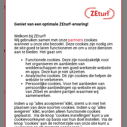
Cooper
-
Jim
3p 3p 2p
Taylor
5
M/6
54 kg
2p 2p 1p
4
Box: 4 -
M/6 -
54
8p 3p 2p
kg
3p 3p 2p 2p 2p
1p 8p 3p 2p
Geniet van een optimale ZEturf-ervaring!
Welkom bij ZEturf!
IF I DIN
Wij gebruiken samen met onze
partners
cookies
HAVADIME
wanneer u onze site bezoekt. Deze cookies zijn nodig om
Ms Holly Watson
5p 5p 2p
de site goed te laten functioneren en om u onze diensten
55.5
-
Tom Pike
6
M/5
9p 7p 3p
1
aan te bieden. Het gaat om:
kg
Box: 1 -
M/5 -
3p 8p 0p
55.5 kg
Functionele cookies. Deze zijn noodzakelijk voor
5p 5p 2p 9p 7p
het organiseren en aanbieden van
3p 3p 8p 0p
weddenschappen en een goed werkende website
en apps. Deze kun je niet uitzetten.
Analytische cookies. Dit zijn cookies die helpen de
website te verbeteren.
GINGERBREAD
Persoonlijke cookies. Voor het aanbieden van
GIRL
persoonlijke aanbiedingen op website en apps
Ms Victoria
54.5
van ZEbet en andere partijen waarmee wij
7
Corver
-
Ryan Hill
M/5
1p 9p 7p
9
kg
samenwerken.
Box: 9 -
M/5 -
54.5 kg
Indien u op "alles accepteren" klikt, stemt u in met het
1p 9p 7p
plaatsen van deze soorten cookies. Indien u op "alles
weigeren" klikt, worden alleen functionele cookies
geplaatst. Via de knop "cookies instellingen" kunt u uw
cookievoorkeuren op basis van hun doel instellen. Via de
DO DA DITTY NS
knop "cookies" aan de rechterzijde van onze site kunt u
Ms Jade