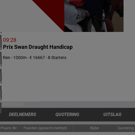
3 meeting(s)
DENEMARKEN
1 meeting(s)
ZUID-AFRIKA
2 meeting(s)
09:28
Prix Swan Draught Handicap
VERENIGD KONINKRIJK
5 meeting(s)
Ren - 1000m - € 16667 - 8 Starters
IERLAND
2 meeting(s)
ARGENTINIË
1 meeting(s)
VERENIGDE STATEN
4 meeting(s)
DEELNEMERS
QUOTERING
UITSLAG
Plaats
Nr.
Paarden (geslacht/leeftijd)
Rijder
Quotering