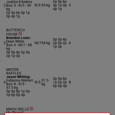
2p 3p 6p
Justine Erkelens
2
R/5
59 kg
4p 1p 0p
5
Box: 5 -
R/5 -
59
4p 1p
kg
2p 3p 6p 4p 1p
0p 4p 1p
BUTTERFLY
HOUSE
Brandon Louis
-
5p 5p 4p
Dean White
3
M/7
58 kg
2p 3p 2p
6
Box: 6 -
M/7 -
58
1p 3p
kg
5p 5p 4p 2p 3p
2p 1p 3p
MISTER
RAFFLES
Jason Whiting
-
3p 5p 8p
Indianna Weinert
57.5
4
R/5
1p 3p 2p
8
Box: 8 -
R/5 -
kg
6p Dp 4p
57.5 kg
3p 5p 8p 1p 3p
2p 6p Dp 4p
MAGIC BELLE
Ms Chanel