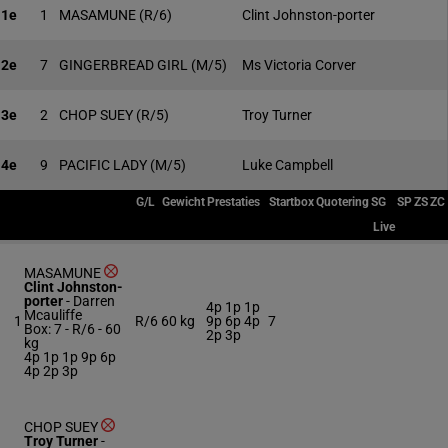
1e
1
MASAMUNE
(R/6)
Clint Johnston-porter
2e
7
GINGERBREAD GIRL
(M/5)
Ms Victoria Corver
3e
2
CHOP SUEY
(R/5)
Troy Turner
4e
9
PACIFIC LADY
(M/5)
Luke Campbell
G/L
Gewicht
Prestaties
Startbox
Quotering
SG
SP
ZS
ZC
Live
MASAMUNE
Clint Johnston-
porter
-
Darren
4p 1p 1p
Mcauliffe
1
R/6
60 kg
9p 6p 4p
7
Box: 7 -
R/6 -
60
2p 3p
kg
4p 1p 1p 9p 6p
4p 2p 3p
CHOP SUEY
Troy Turner
-