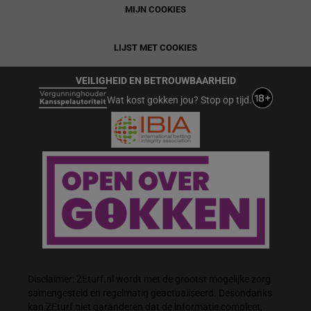
MIJN COOKIES
LIJST MET COOKIES
VEILIGHEID EN BETROUWBAARHEID
Wat kost gokken jou? Stop op tijd.
Disclaimer: ZEturf.nl wordt met de grootst mogelijke zorg
samengesteld en regelmatig geactualiseerd. Desondanks
kan ZEturf niet garanderen dat de informatie compleet,