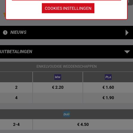
Quoteringen verversen
COOKIES INSTELLINGEN
Jouw favoriete paarden
NIEUWS
UITBETALINGEN
ENKELVOUDIGE WEDDENSCHAPPEN
2
€ 2.20
€ 1.60
4
€ 1.90
2-4
€ 4.50