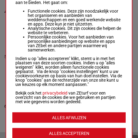
aan te bieden. Het gaat om:
Rob de Vlieger
-
Rob de Vlieger
2a 3a Da
Functionele cookies. Deze zijn noodzakelijk voor
4
R/5 - 2060m
-
R/5
2060m
1'14"7
(2024)
het organiseren en aanbieden van
1'14"7
Da 3a
weddenschappen en een goed werkende website
2a 3a Da (2024)
en apps. Deze kun je niet uitzetten.
Da 3a
Analytische cookies. Dit zijn cookies die helpen de
website te verbeteren.
Persoonlijke cookies. Voor het aanbieden van
persoonlijke aanbiedingen op website en apps
OLIVIA DRAGON
van ZEbet en andere partijen waarmee wij
samenwerken.
John Dekker
-
(2024) 4a
Appie Bosscha
5
M/4
2060m
1'13"3
6a 5a Da
Indien u op "alles accepteren" klikt, stemt u in met het
M/4 - 2060m
-
Da
plaatsen van deze soorten cookies. Indien u op "alles
1'13"3
weigeren" klikt, worden alleen functionele cookies
(2024) 4a 6a 5a
geplaatst. Via de knop "cookies instellingen" kunt u uw
Da Da
cookievoorkeuren op basis van hun doel instellen. Via de
knop "cookies" aan de rechterzijde van onze site kunt u
uw keuzes op elk moment aanpassen."
OMBRA FORTUNA
Bekijk ook het
privacybeleid
van ZEturf voor een
overzicht van de cookies die we gebruiken en partijen
Ruud Pools
-
met wie gegevens worden gedeeld.
6a (2024)
Toine
6
M/4
2060m
1'14"4
2a Da Da
Schoonderwoerd
1a
M/4 - 2060m
-
1'14"4
ALLES AFWIJZEN
6a (2024) 2a Da
Da 1a
ALLES ACCEPTEREN