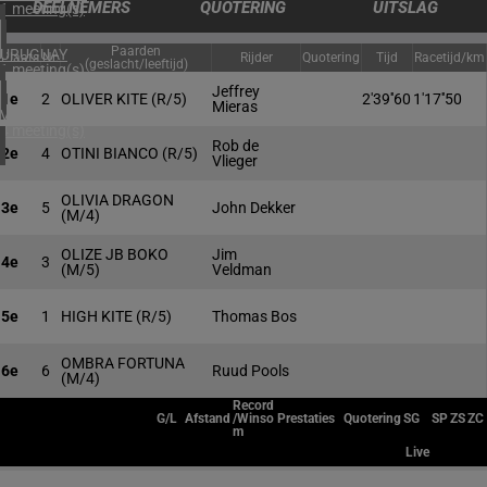
DEELNEMERS
QUOTERING
UITSLAG
1 meeting(s)
Paarden
URUGUAY
Plaats
Nr.
Rijder
Quotering
Tijd
Racetijd/km
(geslacht/leeftijd)
1 meeting(s)
Jeffrey
1e
2
OLIVER KITE
(R/5)
2'39''60
1'17''50
Mieras
VERENIGDE STATEN
4 meeting(s)
Rob de
2e
4
OTINI BIANCO
(R/5)
Vlieger
OLIVIA DRAGON
3e
5
John Dekker
(M/4)
OLIZE JB BOKO
Jim
4e
3
(M/5)
Veldman
5e
1
HIGH KITE
(R/5)
Thomas Bos
OMBRA FORTUNA
6e
6
Ruud Pools
(M/4)
Record
G/L
Afstand
/Winso
Prestaties
Quotering
SG
SP
ZS
ZC
m
Live