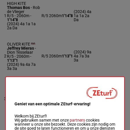
HIGH KITE
Thomas Bos
-
Rob
de Vlieger
(2024) 4a
1
R/5 - 2060m
-
R/5
2060m
1'14"8
1a 1a 2a
1'14"8
Da
(2024) 4a 1a 1a
2a Da
OLIVER KITE
Jeffrey Mieras
-
(2024) 9a
Dion Tesselaar
2
R/5
2060m
1'13"1
4a 7a 3a
R/5 - 2060m
-
3a
1'13"1
(2024) 9a 4a 7a
3a 3a
OLIZE JB BOKO
Jim Veldman
-
(2024) 0a
Jack Mollema
3
M/5
2060m
1'11"9
4a Da Da
M/5 - 2060m
-
Da
Geniet van een optimale ZEturf-ervaring!
1'11"9
(2024) 0a 4a Da
Da Da
Welkom bij ZEturf!
Wij gebruiken samen met onze
partners
cookies
wanneer u onze site bezoekt. Deze cookies zijn nodig om
de site goed te laten functioneren en om u onze diensten
OTINI BIANCO