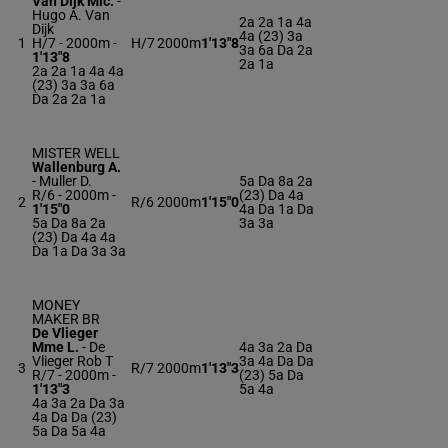
Van Dijk Mic.
-
Hugo A. Van
2a 2a 1a 4a
Dijk
4a (23) 3a
1
H/7 - 2000m
-
H/7
2000m
1'13"8
3a 6a Da 2a
1'13"8
2a 1a
2a 2a 1a 4a 4a
(23) 3a 3a 6a
Da 2a 2a 1a
MISTER WELL
Wallenburg A.
-
Muller D.
5a Da 8a 2a
R/6 - 2000m
-
(23) Da 4a
2
R/6
2000m
1'15"0
1'15"0
4a Da 1a Da
5a Da 8a 2a
3a 3a
(23) Da 4a 4a
Da 1a Da 3a 3a
MONEY
MAKER BR
De Vlieger
Mme L.
-
De
4a 3a 2a Da
Vlieger Rob T
3a 4a Da Da
3
R/7
2000m
1'13"3
R/7 - 2000m
-
(23) 5a Da
1'13"3
5a 4a
4a 3a 2a Da 3a
4a Da Da (23)
5a Da 5a 4a