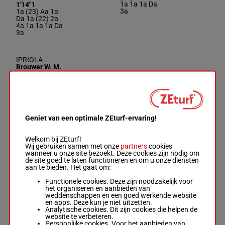
1a 1a 1a Da
1'14"1
3a
1a (23) Aa 1a
Da 1a (22) 2a
4a 1a 1a 1a Da
3a
IPRIOLA
Brouwer W. M.
J.
-
D.D. Kokkes
1a Da 2a 3a
M/7 - 2000m
-
3a 2a 2a
7
M/7
2000m
1'04"1
1'04"1
(23) 2a 5a
1a Da 2a 3a 3a
5a 4a 2a
2a 2a (23) 2a
5a 5a 4a 2a
Geniet van een optimale ZEturf-ervaring!
JEANNE D'ARC
Welkom bij ZEturf!
Adema Ray.
-
Wij gebruiken samen met onze
partners
cookies
Raymond
wanneer u onze site bezoekt. Deze cookies zijn nodig om
2a 10a (23)
Adema
de site goed te laten functioneren en om u onze diensten
Aa Da 7a 3a
8
M/8 - 2000m
-
M/8
2000m
1'16"7
aan te bieden. Het gaat om:
1a 3a 1a 2a
1'16"7
3a 4a
2a 10a (23) Aa
Functionele cookies. Deze zijn noodzakelijk voor
Da 7a 3a 1a 3a
het organiseren en aanbieden van
1a 2a 3a 4a
weddenschappen en een goed werkende website
en apps. Deze kun je niet uitzetten.
Analytische cookies. Dit zijn cookies die helpen de
website te verbeteren.
KOLK P
Persoonlijke cookies. Voor het aanbieden van