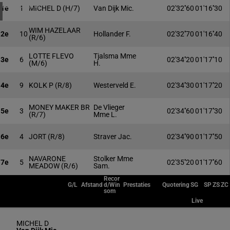
4 meeting(s)
1e
1
MICHEL D
(H/7)
Van Dijk Mic.
02'32''60
01'16''30
WIM HAZELAAR
2e
10
Hollander F.
02'32''70
01'16''40
(R/6)
LOTTE FLEVO
Tjalsma Mme
3e
6
02'34''20
01'17''10
(M/6)
H.
4e
9
KOLK P
(R/8)
Westerveld E.
02'34''30
01'17''20
MONEY MAKER BR
De Vlieger
5e
3
02'34''60
01'17''30
(R/7)
Mme L.
6e
4
JORT
(R/8)
Straver Jac.
02'34''90
01'17''50
NAVARONE
Stolker Mme
7e
5
02'35''20
01'17''60
MEADOW
(R/6)
Sam.
Recor
G/L
Afstand
d/Win
Prestaties
Quotering
SG
SP
ZS
ZC
som
Live
MICHEL D