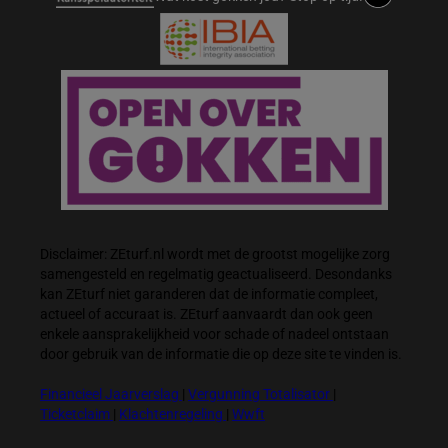
Disclaimer: ZEturf.nl wordt met de grootst mogelijke zorg
samengesteld en regelmatig geactualiseerd. Desondanks
kan ZEturf niet garanderen dat de informatie compleet,
actueel of accuraat is. ZEturf aanvaardt dan ook geen
enkele aansprakelijkheid voor schade of nadeel ontstaan
door gebruik van de informatie die op deze site te vinden is.
Financieel Jaarverslag
|
Vergunning Totalisator
|
Ticketclaim
|
Klachtenregeling
|
Wwft