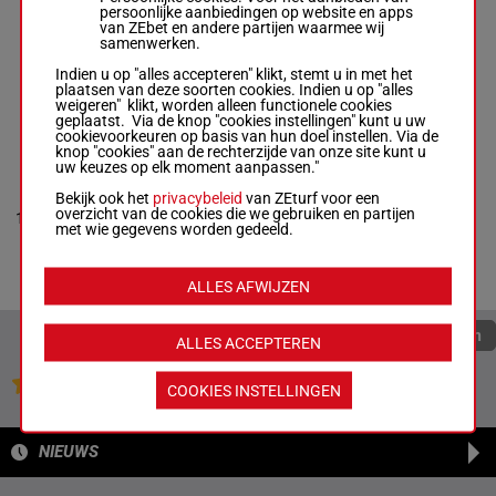
Westerveld E.
-
persoonlijke aanbiedingen op website en apps
Eric Westerveld
6a 5a 6a 8a
van ZEbet en andere partijen waarmee wij
R/8 - 2000m
-
2a 1a 4a 1a
9
R/8
2000m
1'13"9
samenwerken.
1'13"9
2a (23) 3a
6a 5a 6a 8a 2a
4a 3a
Indien u op "alles accepteren" klikt, stemt u in met het
1a 4a 1a 2a
plaatsen van deze soorten cookies. Indien u op "alles
(23) 3a 4a 3a
weigeren" klikt, worden alleen functionele cookies
geplaatst. Via de knop "cookies instellingen" kunt u uw
cookievoorkeuren op basis van hun doel instellen. Via de
knop "cookies" aan de rechterzijde van onze site kunt u
WIM
uw keuzes op elk moment aanpassen."
HAZELAAR
Hollander F.
-
5a (23) Da
Bekijk ook het
privacybeleid
van ZEturf voor een
Schub M.
6a 2a (22)
overzicht van de cookies die we gebruiken en partijen
10
R/6 - 2000m
-
R/6
2000m
1'14"5
Da 4a Da 1a
met wie gegevens worden gedeeld.
1'14"5
3a
5a (23) Da 6a
2a (22) Da 4a
Da 1a 3a
ALLES AFWIJZEN
Quoteringen verversen
ALLES ACCEPTEREN
Jouw favoriete paarden
COOKIES INSTELLINGEN
NIEUWS