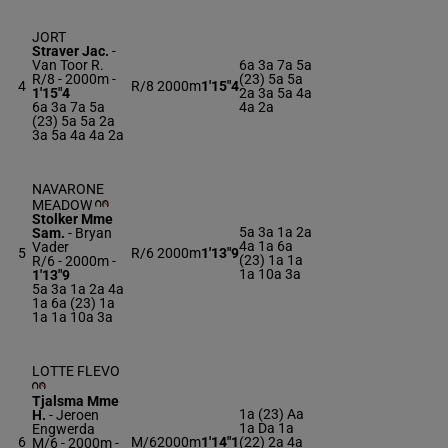
JORT
Straver Jac.
-
Van Toor R.
6a 3a 7a 5a
R/8 - 2000m
-
(23) 5a 5a
4
R/8
2000m
1'15"4
1'15"4
2a 3a 5a 4a
6a 3a 7a 5a
4a 2a
(23) 5a 5a 2a
3a 5a 4a 4a 2a
NAVARONE
MEADOW
Stolker Mme
5a 3a 1a 2a
Sam.
-
Bryan
4a 1a 6a
Vader
5
R/6
2000m
1'13"9
(23) 1a 1a
R/6 - 2000m
-
1a 10a 3a
1'13"9
5a 3a 1a 2a 4a
1a 6a (23) 1a
1a 1a 10a 3a
LOTTE FLEVO
Tjalsma Mme
1a (23) Aa
H.
-
Jeroen
1a Da 1a
Engwerda
6
M/6
2000m
1'14"1
(22) 2a 4a
M/6 - 2000m
-