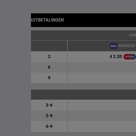
UITBETALINGEN
EN
WINNEND
€ 2.20
2
6
9
2-6
2-9
6-9