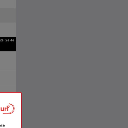
ats
2e
4e
eze