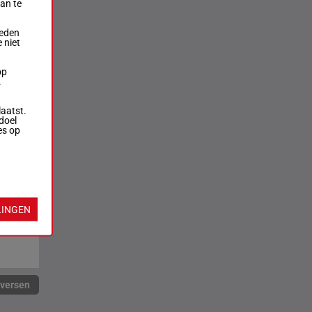
aan te
ieden
 niet
op
.
laatst.
doel
es op
LINGEN
rversen