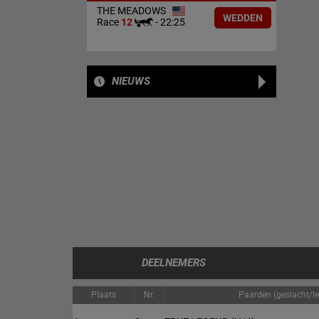
THE MEADOWS
WEDDEN
Race
12
-
22:25
NIEUWS
DEELNEMERS
Plaats
Nr.
Paarden (geslacht/lee