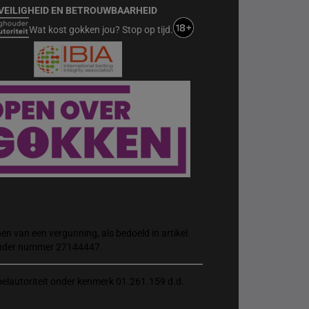
VEILIGHEID EN BETROUWBAARHEID
Wat kost gokken jou? Stop op tijd.
n van een vergunning, als bedoeld in artikel
 onder nummer 27144447.
elautoriteit onder kenmerk 01.261.159 d.d.