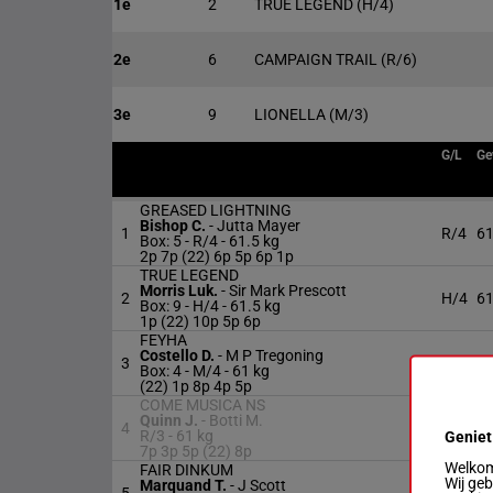
1e
2
TRUE LEGEND
(H/4)
2e
6
CAMPAIGN TRAIL
(R/6)
3e
9
LIONELLA
(M/3)
G/L
Ge
GREASED LIGHTNING
Bishop C.
-
Jutta Mayer
1
R/4
61
Box: 5 -
R/4 -
61.5 kg
2p 7p (22) 6p 5p 6p 1p
TRUE LEGEND
Morris Luk.
-
Sir Mark Prescott
2
H/4
61
Box: 9 -
H/4 -
61.5 kg
1p (22) 10p 5p 6p
FEYHA
Costello D.
-
M P Tregoning
3
M/4
61
Box: 4 -
M/4 -
61 kg
(22) 1p 8p 4p 5p
COME MUSICA NS
Quinn J.
-
Botti M.
4
R/3
61
R/3 -
61 kg
Geniet
7p 3p 5p (22) 8p
Welkom 
FAIR DINKUM
Wij ge
Marquand T.
-
J Scott