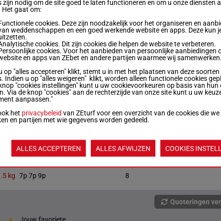
.5 kg
6p (22) 7p 12p
10
 zijn nodig om de site goed te laten functioneren en om u onze diensten 
. Het gaat om:
Functionele cookies. Deze zijn noodzakelijk voor het organiseren en aanb
.5 kg
(22) 7p 6p 9p
7
van weddenschappen en een goed werkende website en apps. Deze kun je
uitzetten.
Analytische cookies. Dit zijn cookies die helpen de website te verbeteren.
Persoonlijke cookies. Voor het aanbieden van persoonlijke aanbiedingen 
website en apps van ZEbet en andere partijen waarmee wij samenwerken
 kg
3p (22) 9p 12p 8p
6
u op "alles accepteren" klikt, stemt u in met het plaatsen van deze soorten
. Indien u op "alles weigeren" klikt, worden alleen functionele cookies gep
knop "cookies instellingen" kunt u uw cookievoorkeuren op basis van hun 
.5 kg
8p (22) 6p 7p
3
en. Via de knop "cookies" aan de rechterzijde van onze site kunt u uw keuz
ment aanpassen."
ook het
privacybeleid
van ZEturf voor een overzicht van de cookies die we
 kg
2p (22) 6p 4p 5p 8p
1
ken en partijen met wie gegevens worden gedeeld.
 kg
7p 4p 4p 2p 5p (22) 7p 8p 12p
ALLES ACCEPTEREN
ALLES AFWIJZEN
COOKIES INSTEL
.5 kg
7p 7p 9p
8
Quoteringen ve
Jouw favoriete