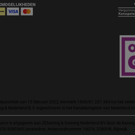
KMOGELIJKHEDEN
autoriteit van 15 februari 2022, kenmerk 1600/01.257.364 tot het verlene
ng & Nederland B.V. ingeschreven in het handelsregister van Nederland
isator is afgegeven aan ZEbetting & Gaming Nederland BV door de Kanssp
070-3380365 | postadres: Antwoordnummer 10074, 2280VB, Rijswijk.