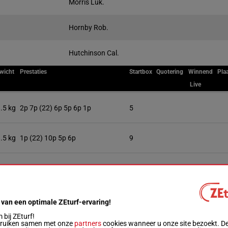
Morris Luk.
Hornby Rob.
Hutchinson Cal.
wicht
Prestaties
Startbox
Quotering
Winnend
Pla
Live
.5 kg
2p 7p (22) 6p 5p 6p 1p
5
.5 kg
1p (22) 10p 5p 6p
9
 kg
(22) 1p 8p 4p 5p
4
 kg
7p 3p 5p (22) 8p
 van een optimale ZEturf-ervaring!
bij ZEturf!
bruiken samen met onze
partners
cookies wanneer u onze site bezoekt. D