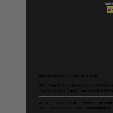
BAN
VERGUNNING SPELEN OP AFSTAND
Besluit van de raad van bestuur van de Kansspel
31a Wet op de kansspelen, aan ZEbetting Gami
De vergunning tot het organiseren van de total
25/03/2022. www.zeturf.nl | telefoonnummer: 