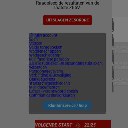
Raadpleeg de resultaten van de
1 meetin
laatste ZE5V.
ZUID-AF
1 meetin
UITSLAGEN ZE5ORDRE
VERENIG
Mijn account
5 meetin
Storten
Saldo terugboeken
IERLAN
Weddenschappen
1 meetin
Wedgeschiedenis
Mijn favoriete paarden
Zie alle rubrieken
De secundaire rubrieken
URUGUA
verbergen
1 meetin
Persoonsgegevens
Verbinding & Beveiliging
Bankgegevens
VERENIG
Transactiegeschiedenis
4 meetin
Mijn documenten
Limiet - verantwoord spelen
Communicatievoorkeuren
Klantenservice / hulp
VOLGENDE START
22:25