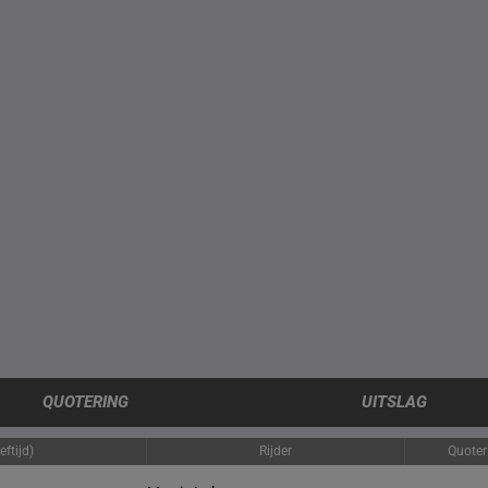
QUOTERING
UITSLAG
ftijd)
Rijder
Quoter