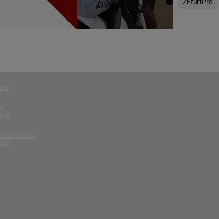
ZEturfPro
g(s)
RIKA
g(s)
D KONINKRIJK
g(s)
D
g(s)
Y
g(s)
DE STATEN
g(s)