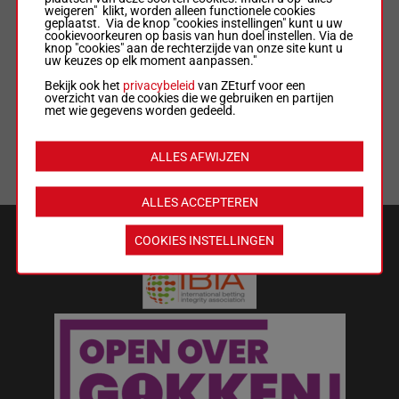
weigeren" klikt, worden alleen functionele cookies
geplaatst. Via de knop "cookies instellingen" kunt u uw
ALGEMENE VOORWAARDEN
cookievoorkeuren op basis van hun doel instellen. Via de
knop "cookies" aan de rechterzijde van onze site kunt u
uw keuzes op elk moment aanpassen."
WEDREGELS & TOTALISATORREGLEMENT
Bekijk ook het
privacybeleid
van ZEturf voor een
overzicht van de cookies die we gebruiken en partijen
met wie gegevens worden gedeeld.
MIJN COOKIES
ALLES AFWIJZEN
LIJST MET COOKIES
ALLES ACCEPTEREN
VEILIGHEID EN BETROUWBAARHEID
COOKIES INSTELLINGEN
Wat kost gokken jou? Stop op tijd.