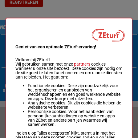
REGISTREREN
NEEM CONTACT MET ONS OP
Geniet van een optimale ZEturf-ervaring!
Contactformulier
Welkom bij ZEturf!
Wij gebruiken samen met onze
partners
cookies
wanneer u onze site bezoekt. Deze cookies zijn nodig om
de site goed te laten functioneren en om u onze diensten
aan te bieden. Het gaat om:
Functionele cookies. Deze zijn noodzakelijk voor
Nederland:
het organiseren en aanbieden van
070 3380 365
weddenschappen en een goed werkende website
en apps. Deze kun je niet uitzetten.
Analytische cookies. Dit zijn cookies die helpen de
website te verbeteren.
Persoonlijke cookies. Voor het aanbieden van
persoonlijke aanbiedingen op website en apps
VERANTWOORD WEDDEN & PRIVACYVERKLARING
van ZEbet en andere partijen waarmee wij
samenwerken.
LIMIETEN & SESSIEDETAILS
Indien u op "alles accepteren" klikt, stemt u in met het
plaatsen van deze soorten cookies. Indien u op "alles