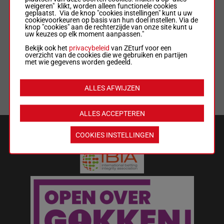
weigeren" klikt, worden alleen functionele cookies
geplaatst. Via de knop "cookies instellingen" kunt u uw
ALGEMENE VOORWAARDEN
cookievoorkeuren op basis van hun doel instellen. Via de
knop "cookies" aan de rechterzijde van onze site kunt u
uw keuzes op elk moment aanpassen."
WEDREGELS & TOTALISATORREGLEMENT
Bekijk ook het
privacybeleid
van ZEturf voor een
overzicht van de cookies die we gebruiken en partijen
met wie gegevens worden gedeeld.
MIJN COOKIES
ALLES AFWIJZEN
LIJST MET COOKIES
ALLES ACCEPTEREN
VEILIGHEID EN BETROUWBAARHEID
COOKIES INSTELLINGEN
Wat kost gokken jou? Stop op tijd.