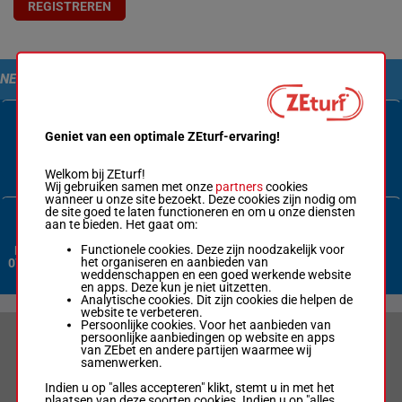
REGISTREREN
NEEM CONTACT MET ONS OP
Geniet van een optimale ZEturf-ervaring!
Contactformulier
Welkom bij ZEturf!
Wij gebruiken samen met onze
partners
cookies
wanneer u onze site bezoekt. Deze cookies zijn nodig om
de site goed te laten functioneren en om u onze diensten
aan te bieden. Het gaat om:
Functionele cookies. Deze zijn noodzakelijk voor
Nederland:
het organiseren en aanbieden van
070 3380 365
weddenschappen en een goed werkende website
en apps. Deze kun je niet uitzetten.
Analytische cookies. Dit zijn cookies die helpen de
website te verbeteren.
Persoonlijke cookies. Voor het aanbieden van
persoonlijke aanbiedingen op website en apps
VERANTWOORD WEDDEN & PRIVACYVERKLARING
van ZEbet en andere partijen waarmee wij
samenwerken.
LIMIETEN & SESSIEDETAILS
Indien u op "alles accepteren" klikt, stemt u in met het
plaatsen van deze soorten cookies. Indien u op "alles