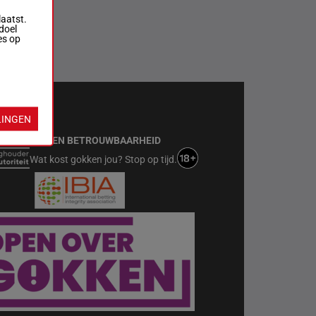
laatst.
doel
es op
T MET
KIES
LINGEN
VEILIGHEID EN BETROUWBAARHEID
Wat kost gokken jou? Stop op tijd.