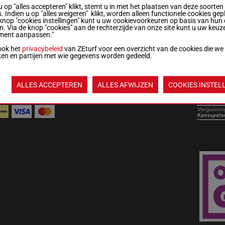
u op "alles accepteren" klikt, stemt u in met het plaatsen van deze soorten
. Indien u op "alles weigeren" klikt, worden alleen functionele cookies gep
knop "cookies instellingen" kunt u uw cookievoorkeuren op basis van hun 
derland:
en. Via de knop "cookies" aan de rechterzijde van onze site kunt u uw keuz
 3380 365
ment aanpassen."
ook het
privacybeleid
van ZEturf voor een overzicht van de cookies die we
ken en partijen met wie gegevens worden gedeeld.
ALGEMENE
WEDREGELS &
MIJN
LIJS
VOORWAARDEN
TOTALISATORREGLEMENT
COOKIES
COO
ALLES ACCEPTEREN
ALLES AFWIJZEN
COOKIES INSTEL
KMOGELIJKHEDEN