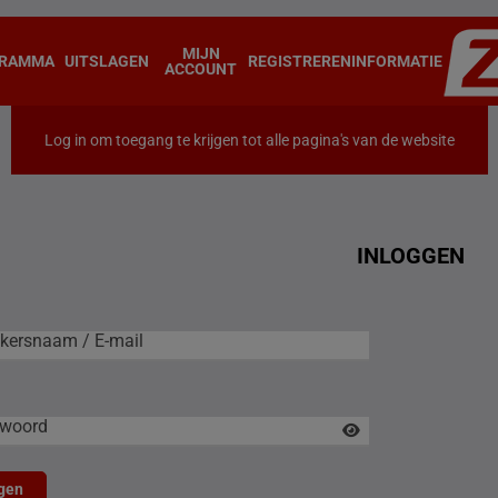
MIJN
RAMMA
UITSLAGEN
REGISTREREN
INFORMATIE
ACCOUNT
Log in om toegang te krijgen tot alle pagina's van de website
INLOGGEN
rsnaam / E-mail
kersnaam / E-mail
woord
gen