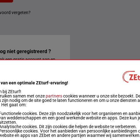
oord vergeten?
og niet geregistreerd ?
k een gratis account aan en
k gelijk gebruik van alle
rdelen van ZEturf.
REGISTREREN
 van een optimale ZEturf-ervaring!
bij ZEturf!
 CONTACT MET ONS OP
bruiken samen met onze
partners
cookies wanneer u onze site bezoekt. D
 zijn nodig om de site goed te laten functioneren en om u onze diensten 
. Het gaat om:
Functionele cookies. Deze zijn noodzakelijk voor het organiseren en aanb
van weddenschappen en een goed werkende website en apps. Deze kun je
ontactformulier
uitzetten.
Analytische cookies. Dit zijn cookies die helpen de website te verbeteren.
Persoonlijke cookies. Voor het aanbieden van persoonlijke aanbiedingen 
website en apps van ZEbet en andere partijen waarmee wij samenwerken