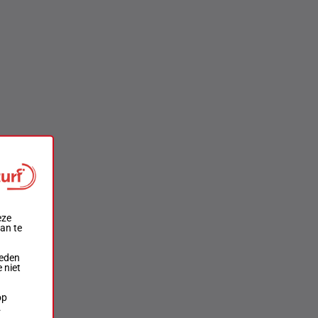
eze
aan te
ieden
 niet
op
.