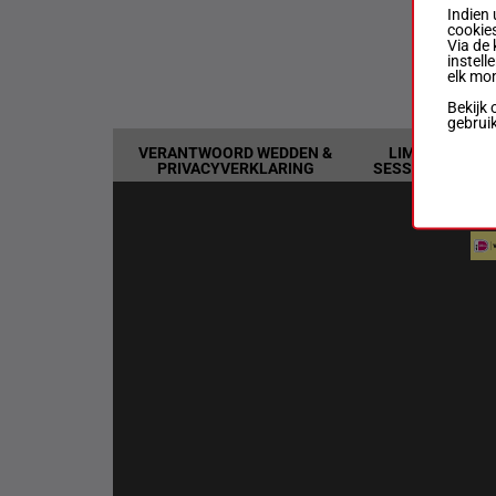
Indien 
cookies
Via de 
Ne
instell
070
elk mo
Bekijk 
gebrui
VERANTWOORD WEDDEN &
LIMIETEN &
PRIVACYVERKLARING
SESSIEDETAILS
BAN