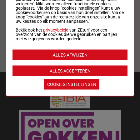
weigeren" klikt, worden alleen functionele cookies
geplaatst. Via de knop "cookies instellingen" kunt u uw
ALGEMENE VOORWAARDEN
cookievoorkeuren op basis van hun doel instellen. Via de
knop "cookies" aan de rechterzijde van onze site kunt u
uw keuzes op elk moment aanpassen."
WEDREGELS & TOTALISATORREGLEMENT
Bekijk ook het
privacybeleid
van ZEturf voor een
overzicht van de cookies die we gebruiken en partijen
met wie gegevens worden gedeeld.
MIJN COOKIES
ALLES AFWIJZEN
LIJST MET COOKIES
ALLES ACCEPTEREN
VEILIGHEID EN BETROUWBAARHEID
COOKIES INSTELLINGEN
Wat kost gokken jou? Stop op tijd.