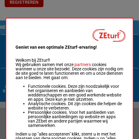
REGISTREREN
NEEM CONTACT MET ONS OP
Geniet van een optimale ZEturf-ervaring!
Contactformulier
Welkom bij ZEturf!
Wij gebruiken samen met onze
partners
cookies
wanneer u onze site bezoekt. Deze cookies zijn nodig om
de site goed te laten functioneren en om u onze diensten
aan te bieden. Het gaat om:
Functionele cookies. Deze zijn noodzakelijk voor
Nederland:
het organiseren en aanbieden van
070 3380 365
weddenschappen en een goed werkende website
en apps. Deze kun je niet uitzetten.
Analytische cookies. Dit zijn cookies die helpen de
website te verbeteren.
Persoonlijke cookies. Voor het aanbieden van
persoonlijke aanbiedingen op website en apps
VERANTWOORD WEDDEN & PRIVACYVERKLARING
van ZEbet en andere partijen waarmee wij
samenwerken.
LIMIETEN & SESSIEDETAILS
Indien u op "alles accepteren" klikt, stemt u in met het
plaatsen van deze soorten cookies. Indien u op "alles