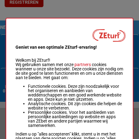
REGISTREREN
NEEM CONTACT MET ONS OP
Geniet van een optimale ZEturf-ervaring!
Contactformulier
Welkom bij ZEturf!
Wij gebruiken samen met onze
partners
cookies
wanneer u onze site bezoekt. Deze cookies zijn nodig om
de site goed te laten functioneren en om u onze diensten
aan te bieden. Het gaat om:
Functionele cookies. Deze zijn noodzakelijk voor
Nederland:
het organiseren en aanbieden van
070 3380 365
weddenschappen en een goed werkende website
en apps. Deze kun je niet uitzetten.
Analytische cookies. Dit zijn cookies die helpen de
website te verbeteren.
Persoonlijke cookies. Voor het aanbieden van
persoonlijke aanbiedingen op website en apps
VERANTWOORD WEDDEN & PRIVACYVERKLARING
van ZEbet en andere partijen waarmee wij
samenwerken.
LIMIETEN & SESSIEDETAILS
Indien u op "alles accepteren" klikt, stemt u in met het
plaatsen van deze soorten cookies. Indien u op "alles