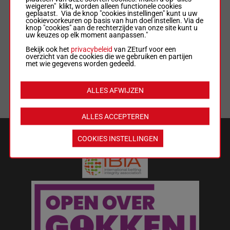
weigeren" klikt, worden alleen functionele cookies
geplaatst. Via de knop "cookies instellingen" kunt u uw
ALGEMENE VOORWAARDEN
cookievoorkeuren op basis van hun doel instellen. Via de
knop "cookies" aan de rechterzijde van onze site kunt u
uw keuzes op elk moment aanpassen."
WEDREGELS & TOTALISATORREGLEMENT
Bekijk ook het
privacybeleid
van ZEturf voor een
overzicht van de cookies die we gebruiken en partijen
met wie gegevens worden gedeeld.
MIJN COOKIES
ALLES AFWIJZEN
LIJST MET COOKIES
ALLES ACCEPTEREN
VEILIGHEID EN BETROUWBAARHEID
COOKIES INSTELLINGEN
Wat kost gokken jou? Stop op tijd.