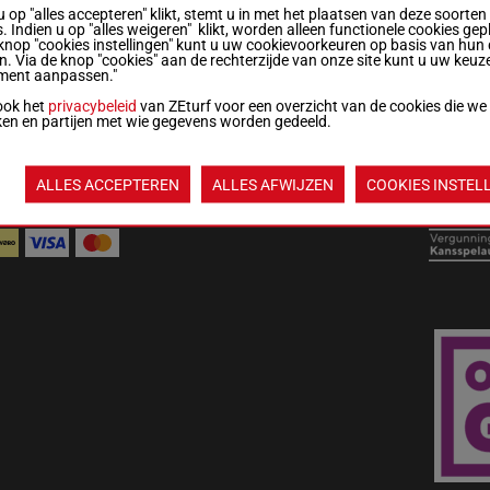
u op "alles accepteren" klikt, stemt u in met het plaatsen van deze soorten
. Indien u op "alles weigeren" klikt, worden alleen functionele cookies gep
knop "cookies instellingen" kunt u uw cookievoorkeuren op basis van hun 
derland:
en. Via de knop "cookies" aan de rechterzijde van onze site kunt u uw keuz
 3380 365
ment aanpassen."
ook het
privacybeleid
van ZEturf voor een overzicht van de cookies die we
ken en partijen met wie gegevens worden gedeeld.
ALGEMENE
WEDREGELS &
MIJN
LIJS
VOORWAARDEN
TOTALISATORREGLEMENT
COOKIES
COO
ALLES ACCEPTEREN
ALLES AFWIJZEN
COOKIES INSTEL
KMOGELIJKHEDEN