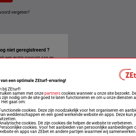
oord vergeten?
og niet geregistreerd ?
k een gratis account aan en
k gelijk gebruik van alle
rdelen van ZEturf.
REGISTREREN
 van een optimale ZEturf-ervaring!
bij ZEturf!
 CONTACT MET ONS OP
bruiken samen met onze
partners
cookies wanneer u onze site bezoekt. D
 zijn nodig om de site goed te laten functioneren en om u onze diensten 
. Het gaat om:
Functionele cookies. Deze zijn noodzakelijk voor het organiseren en aanb
van weddenschappen en een goed werkende website en apps. Deze kun je
ontactformulier
uitzetten.
Analytische cookies. Dit zijn cookies die helpen de website te verbeteren.
Persoonlijke cookies. Voor het aanbieden van persoonlijke aanbiedingen 
website en apps van ZEbet en andere partijen waarmee wij samenwerken