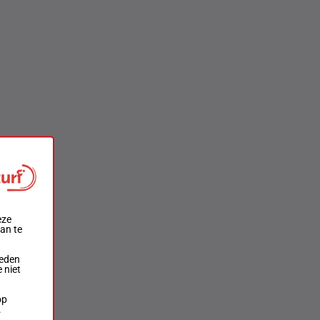
eze
aan te
ieden
 niet
op
.