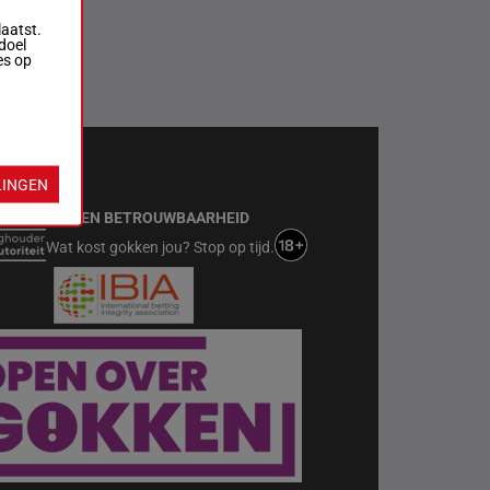
laatst.
doel
es op
T MET
KIES
LINGEN
VEILIGHEID EN BETROUWBAARHEID
Wat kost gokken jou? Stop op tijd.