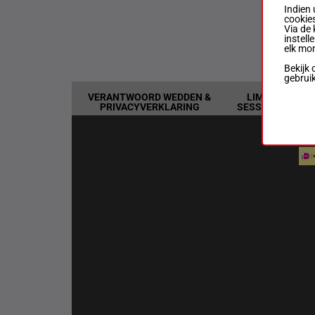
Indien 
cookies
Via de 
Ne
instell
070
elk mo
Bekijk 
gebrui
VERANTWOORD WEDDEN &
LIMIETEN &
PRIVACYVERKLARING
SESSIEDETAILS
BAN