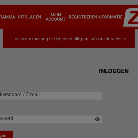
MIJN
RAMMA
UITSLAGEN
REGISTREREN
INFORMATIE
ACCOUNT
Log in om toegang te krijgen tot alle pagina's van de website
INLOGGEN
rsnaam / E-mail
kersnaam / E-mail
woord
gen