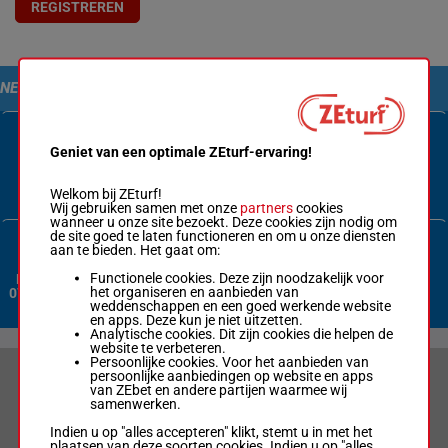
REGISTREREN
NEEM CONTACT MET ONS OP
Geniet van een optimale ZEturf-ervaring!
Contactformulier
Welkom bij ZEturf!
Wij gebruiken samen met onze
partners
cookies
wanneer u onze site bezoekt. Deze cookies zijn nodig om
de site goed te laten functioneren en om u onze diensten
aan te bieden. Het gaat om:
Functionele cookies. Deze zijn noodzakelijk voor
Nederland:
het organiseren en aanbieden van
070 3380 365
weddenschappen en een goed werkende website
en apps. Deze kun je niet uitzetten.
Analytische cookies. Dit zijn cookies die helpen de
website te verbeteren.
Persoonlijke cookies. Voor het aanbieden van
persoonlijke aanbiedingen op website en apps
VERANTWOORD WEDDEN & PRIVACYVERKLARING
van ZEbet en andere partijen waarmee wij
samenwerken.
LIMIETEN & SESSIEDETAILS
Indien u op "alles accepteren" klikt, stemt u in met het
plaatsen van deze soorten cookies. Indien u op "alles