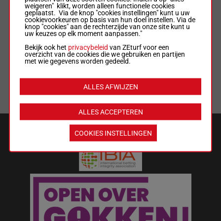
weigeren" klikt, worden alleen functionele cookies
geplaatst. Via de knop "cookies instellingen" kunt u uw
ALGEMENE VOORWAARDEN
cookievoorkeuren op basis van hun doel instellen. Via de
knop "cookies" aan de rechterzijde van onze site kunt u
uw keuzes op elk moment aanpassen."
WEDREGELS & TOTALISATORREGLEMENT
Bekijk ook het
privacybeleid
van ZEturf voor een
overzicht van de cookies die we gebruiken en partijen
met wie gegevens worden gedeeld.
MIJN COOKIES
ALLES AFWIJZEN
LIJST MET COOKIES
ALLES ACCEPTEREN
VEILIGHEID EN BETROUWBAARHEID
COOKIES INSTELLINGEN
Wat kost gokken jou? Stop op tijd.