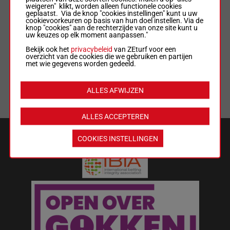
weigeren" klikt, worden alleen functionele cookies
geplaatst. Via de knop "cookies instellingen" kunt u uw
ALGEMENE VOORWAARDEN
cookievoorkeuren op basis van hun doel instellen. Via de
knop "cookies" aan de rechterzijde van onze site kunt u
uw keuzes op elk moment aanpassen."
WEDREGELS & TOTALISATORREGLEMENT
Bekijk ook het
privacybeleid
van ZEturf voor een
overzicht van de cookies die we gebruiken en partijen
met wie gegevens worden gedeeld.
MIJN COOKIES
ALLES AFWIJZEN
LIJST MET COOKIES
ALLES ACCEPTEREN
VEILIGHEID EN BETROUWBAARHEID
COOKIES INSTELLINGEN
Wat kost gokken jou? Stop op tijd.