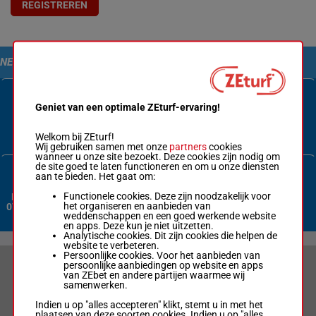
REGISTREREN
NEEM CONTACT MET ONS OP
Geniet van een optimale ZEturf-ervaring!
Contactformulier
Welkom bij ZEturf!
Wij gebruiken samen met onze
partners
cookies
wanneer u onze site bezoekt. Deze cookies zijn nodig om
de site goed te laten functioneren en om u onze diensten
aan te bieden. Het gaat om:
Functionele cookies. Deze zijn noodzakelijk voor
Nederland:
het organiseren en aanbieden van
070 3380 365
weddenschappen en een goed werkende website
en apps. Deze kun je niet uitzetten.
Analytische cookies. Dit zijn cookies die helpen de
website te verbeteren.
Persoonlijke cookies. Voor het aanbieden van
persoonlijke aanbiedingen op website en apps
VERANTWOORD WEDDEN & PRIVACYVERKLARING
van ZEbet en andere partijen waarmee wij
samenwerken.
LIMIETEN & SESSIEDETAILS
Indien u op "alles accepteren" klikt, stemt u in met het
plaatsen van deze soorten cookies. Indien u op "alles