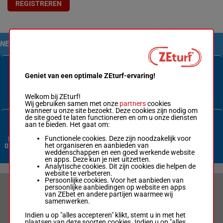
REGISTREREN
NEEM CONTACT MET ONS OP
Geniet van een optimale ZEturf-ervaring!
Contactformulier
Welkom bij ZEturf!
Wij gebruiken samen met onze
partners
cookies
wanneer u onze site bezoekt. Deze cookies zijn nodig om
de site goed te laten functioneren en om u onze diensten
aan te bieden. Het gaat om:
Functionele cookies. Deze zijn noodzakelijk voor
Nederland:
het organiseren en aanbieden van
070 3380 365
weddenschappen en een goed werkende website
en apps. Deze kun je niet uitzetten.
Analytische cookies. Dit zijn cookies die helpen de
website te verbeteren.
Persoonlijke cookies. Voor het aanbieden van
persoonlijke aanbiedingen op website en apps
VERANTWOORD WEDDEN & PRIVACYVERKLARING
van ZEbet en andere partijen waarmee wij
samenwerken.
LIMIETEN & SESSIEDETAILS
Indien u op "alles accepteren" klikt, stemt u in met het
plaatsen van deze soorten cookies. Indien u op "alles