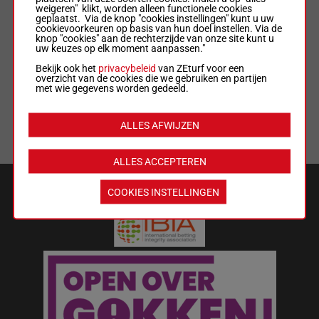
weigeren" klikt, worden alleen functionele cookies
geplaatst. Via de knop "cookies instellingen" kunt u uw
ALGEMENE VOORWAARDEN
cookievoorkeuren op basis van hun doel instellen. Via de
knop "cookies" aan de rechterzijde van onze site kunt u
uw keuzes op elk moment aanpassen."
WEDREGELS & TOTALISATORREGLEMENT
Bekijk ook het
privacybeleid
van ZEturf voor een
overzicht van de cookies die we gebruiken en partijen
met wie gegevens worden gedeeld.
MIJN COOKIES
ALLES AFWIJZEN
LIJST MET COOKIES
ALLES ACCEPTEREN
VEILIGHEID EN BETROUWBAARHEID
COOKIES INSTELLINGEN
Wat kost gokken jou? Stop op tijd.