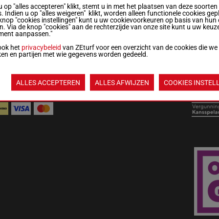
u op "alles accepteren" klikt, stemt u in met het plaatsen van deze soorten
. Indien u op "alles weigeren" klikt, worden alleen functionele cookies gep
knop "cookies instellingen" kunt u uw cookievoorkeuren op basis van hun 
derland:
en. Via de knop "cookies" aan de rechterzijde van onze site kunt u uw keuz
 3380 365
ment aanpassen."
ook het
privacybeleid
van ZEturf voor een overzicht van de cookies die we
ken en partijen met wie gegevens worden gedeeld.
ALGEMENE
WEDREGELS &
MIJN
LIJS
VOORWAARDEN
TOTALISATORREGLEMENT
COOKIES
COO
ALLES ACCEPTEREN
ALLES AFWIJZEN
COOKIES INSTEL
KMOGELIJKHEDEN