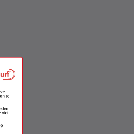
eze
aan te
ieden
 niet
op
.