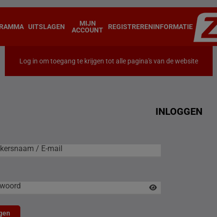
MIJN
RAMMA
UITSLAGEN
REGISTREREN
INFORMATIE
ACCOUNT
Log in om toegang te krijgen tot alle pagina's van de website
INLOGGEN
rsnaam / E-mail
kersnaam / E-mail
woord
gen