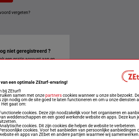
oord vergeten?
og niet geregistreerd ?
k een gratis account aan en
k gelijk gebruik van alle
rdelen van ZEturf.
REGISTREREN
 van een optimale ZEturf-ervaring!
bij ZEturf!
 CONTACT MET ONS OP
bruiken samen met onze
partners
cookies wanneer u onze site bezoekt. D
 zijn nodig om de site goed te laten functioneren en om u onze diensten 
. Het gaat om:
Functionele cookies. Deze zijn noodzakelijk voor het organiseren en aanb
van weddenschappen en een goed werkende website en apps. Deze kun je
ontactformulier
uitzetten.
Analytische cookies. Dit zijn cookies die helpen de website te verbeteren.
Persoonlijke cookies. Voor het aanbieden van persoonlijke aanbiedingen 
website en apps van ZEbet en andere partijen waarmee wij samenwerken