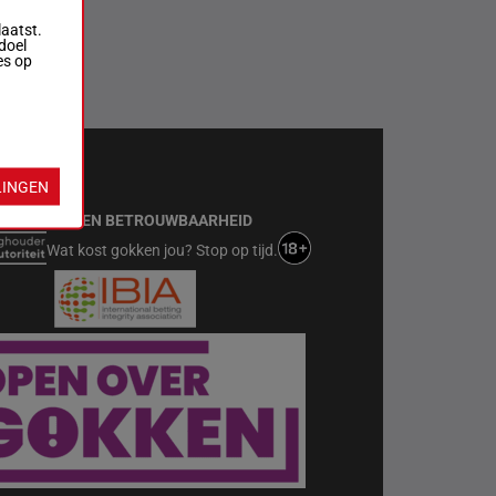
laatst.
doel
es op
T MET
KIES
LINGEN
VEILIGHEID EN BETROUWBAARHEID
Wat kost gokken jou? Stop op tijd.