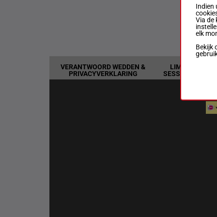
Indien 
cookies
Via de 
Ne
instell
070
elk mo
Bekijk 
gebrui
VERANTWOORD WEDDEN &
LIMIETEN &
PRIVACYVERKLARING
SESSIEDETAILS
BAN