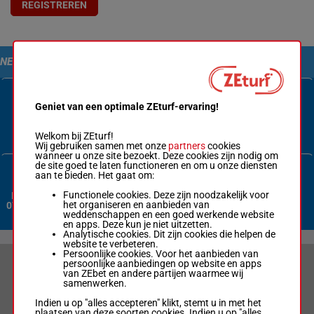
REGISTREREN
NEEM CONTACT MET ONS OP
Geniet van een optimale ZEturf-ervaring!
Contactformulier
Welkom bij ZEturf!
Wij gebruiken samen met onze
partners
cookies
wanneer u onze site bezoekt. Deze cookies zijn nodig om
de site goed te laten functioneren en om u onze diensten
aan te bieden. Het gaat om:
Functionele cookies. Deze zijn noodzakelijk voor
Nederland:
het organiseren en aanbieden van
070 3380 365
weddenschappen en een goed werkende website
en apps. Deze kun je niet uitzetten.
Analytische cookies. Dit zijn cookies die helpen de
website te verbeteren.
Persoonlijke cookies. Voor het aanbieden van
persoonlijke aanbiedingen op website en apps
VERANTWOORD WEDDEN & PRIVACYVERKLARING
van ZEbet en andere partijen waarmee wij
samenwerken.
LIMIETEN & SESSIEDETAILS
Indien u op "alles accepteren" klikt, stemt u in met het
plaatsen van deze soorten cookies. Indien u op "alles