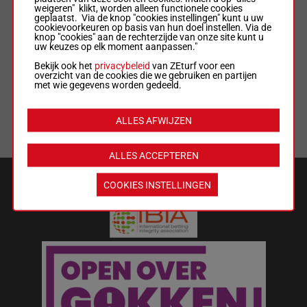
weigeren" klikt, worden alleen functionele cookies
geplaatst. Via de knop "cookies instellingen" kunt u uw
ALGEMENE VOORWAARDEN
cookievoorkeuren op basis van hun doel instellen. Via de
knop "cookies" aan de rechterzijde van onze site kunt u
uw keuzes op elk moment aanpassen."
WEDREGELS & TOTALISATORREGLEMENT
Bekijk ook het
privacybeleid
van ZEturf voor een
overzicht van de cookies die we gebruiken en partijen
met wie gegevens worden gedeeld.
MIJN COOKIES
ALLES AFWIJZEN
LIJST MET COOKIES
ALLES ACCEPTEREN
VEILIGHEID EN BETROUWBAARHEID
COOKIES INSTELLINGEN
Wat kost gokken jou? Stop op tijd.