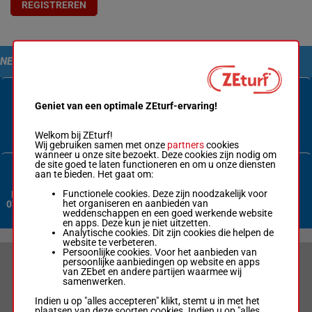
REGISTREREN
NEEM CONTACT MET ONS OP
Geniet van een optimale ZEturf-ervaring!
Contactformulier
Welkom bij ZEturf!
Wij gebruiken samen met onze
partners
cookies
wanneer u onze site bezoekt. Deze cookies zijn nodig om
de site goed te laten functioneren en om u onze diensten
aan te bieden. Het gaat om:
Functionele cookies. Deze zijn noodzakelijk voor
Nederland:
het organiseren en aanbieden van
070 3380 365
weddenschappen en een goed werkende website
en apps. Deze kun je niet uitzetten.
Analytische cookies. Dit zijn cookies die helpen de
website te verbeteren.
Persoonlijke cookies. Voor het aanbieden van
persoonlijke aanbiedingen op website en apps
VERANTWOORD WEDDEN & PRIVACYVERKLARING
van ZEbet en andere partijen waarmee wij
samenwerken.
LIMIETEN & SESSIEDETAILS
Indien u op "alles accepteren" klikt, stemt u in met het
plaatsen van deze soorten cookies. Indien u op "alles