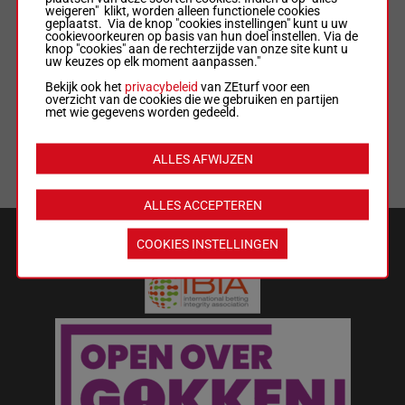
weigeren" klikt, worden alleen functionele cookies
geplaatst. Via de knop "cookies instellingen" kunt u uw
ALGEMENE VOORWAARDEN
cookievoorkeuren op basis van hun doel instellen. Via de
knop "cookies" aan de rechterzijde van onze site kunt u
uw keuzes op elk moment aanpassen."
WEDREGELS & TOTALISATORREGLEMENT
Bekijk ook het
privacybeleid
van ZEturf voor een
overzicht van de cookies die we gebruiken en partijen
met wie gegevens worden gedeeld.
MIJN COOKIES
ALLES AFWIJZEN
LIJST MET COOKIES
ALLES ACCEPTEREN
VEILIGHEID EN BETROUWBAARHEID
COOKIES INSTELLINGEN
Wat kost gokken jou? Stop op tijd.