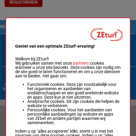
REGISTREREN
NEEM CONTACT MET ONS OP
Geniet van een optimale ZEturf-ervaring!
Contactformulier
Welkom bij ZEturf!
Wij gebruiken samen met onze
partners
cookies
wanneer u onze site bezoekt. Deze cookies zijn nodig om
de site goed te laten functioneren en om u onze diensten
aan te bieden. Het gaat om:
Functionele cookies. Deze zijn noodzakelijk voor
Nederland:
het organiseren en aanbieden van
070 3380 365
weddenschappen en een goed werkende website
en apps. Deze kun je niet uitzetten.
Analytische cookies. Dit zijn cookies die helpen de
website te verbeteren.
Persoonlijke cookies. Voor het aanbieden van
persoonlijke aanbiedingen op website en apps
VERANTWOORD WEDDEN & PRIVACYVERKLARING
van ZEbet en andere partijen waarmee wij
samenwerken.
LIMIETEN & SESSIEDETAILS
Indien u op "alles accepteren" klikt, stemt u in met het
plaatsen van deze soorten cookies. Indien u op "alles