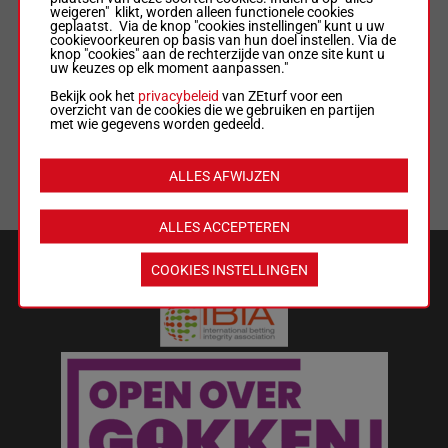
weigeren" klikt, worden alleen functionele cookies
geplaatst. Via de knop "cookies instellingen" kunt u uw
ALGEMENE VOORWAARDEN
cookievoorkeuren op basis van hun doel instellen. Via de
knop "cookies" aan de rechterzijde van onze site kunt u
uw keuzes op elk moment aanpassen."
WEDREGELS & TOTALISATORREGLEMENT
Bekijk ook het
privacybeleid
van ZEturf voor een
overzicht van de cookies die we gebruiken en partijen
met wie gegevens worden gedeeld.
MIJN COOKIES
ALLES AFWIJZEN
LIJST MET COOKIES
ALLES ACCEPTEREN
VEILIGHEID EN BETROUWBAARHEID
COOKIES INSTELLINGEN
Wat kost gokken jou? Stop op tijd.