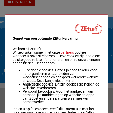
REGISTREREN
NEEM CONTACT MET ONS OP
Geniet van een optimale ZEturf-ervaring!
Contactformulier
Welkom bij ZEturf!
Wij gebruiken samen met onze
partners
cookies
wanneer u onze site bezoekt. Deze cookies zijn nodig om
de site goed te laten functioneren en om u onze diensten
aan te bieden. Het gaat om:
Functionele cookies. Deze zijn noodzakelijk voor
Nederland:
het organiseren en aanbieden van
070 3380 365
weddenschappen en een goed werkende website
en apps. Deze kun je niet uitzetten.
Analytische cookies. Dit zijn cookies die helpen de
website te verbeteren.
Persoonlijke cookies. Voor het aanbieden van
persoonlijke aanbiedingen op website en apps
VERANTWOORD WEDDEN & PRIVACYVERKLARING
van ZEbet en andere partijen waarmee wij
samenwerken.
LIMIETEN & SESSIEDETAILS
Indien u op "alles accepteren" klikt, stemt u in met het
plaatsen van deze soorten cookies. Indien u op "alles