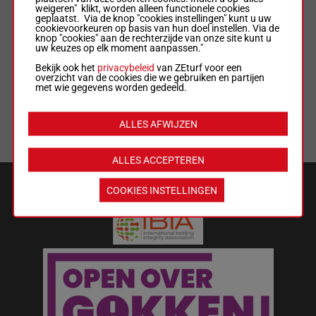
weigeren" klikt, worden alleen functionele cookies
geplaatst. Via de knop "cookies instellingen" kunt u uw
ALGEMENE VOORWAARDEN
cookievoorkeuren op basis van hun doel instellen. Via de
knop "cookies" aan de rechterzijde van onze site kunt u
uw keuzes op elk moment aanpassen."
WEDREGELS & TOTALISATORREGLEMENT
Bekijk ook het
privacybeleid
van ZEturf voor een
overzicht van de cookies die we gebruiken en partijen
met wie gegevens worden gedeeld.
MIJN COOKIES
ALLES AFWIJZEN
LIJST MET COOKIES
ALLES ACCEPTEREN
VEILIGHEID EN BETROUWBAARHEID
COOKIES INSTELLINGEN
Wat kost gokken jou? Stop op tijd.