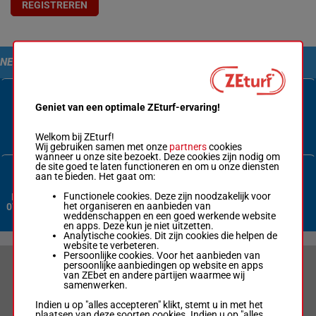
REGISTREREN
NEEM CONTACT MET ONS OP
Geniet van een optimale ZEturf-ervaring!
Contactformulier
Welkom bij ZEturf!
Wij gebruiken samen met onze
partners
cookies
wanneer u onze site bezoekt. Deze cookies zijn nodig om
de site goed te laten functioneren en om u onze diensten
aan te bieden. Het gaat om:
Functionele cookies. Deze zijn noodzakelijk voor
Nederland:
het organiseren en aanbieden van
070 3380 365
weddenschappen en een goed werkende website
en apps. Deze kun je niet uitzetten.
Analytische cookies. Dit zijn cookies die helpen de
website te verbeteren.
Persoonlijke cookies. Voor het aanbieden van
persoonlijke aanbiedingen op website en apps
VERANTWOORD WEDDEN & PRIVACYVERKLARING
van ZEbet en andere partijen waarmee wij
samenwerken.
LIMIETEN & SESSIEDETAILS
Indien u op "alles accepteren" klikt, stemt u in met het
plaatsen van deze soorten cookies. Indien u op "alles