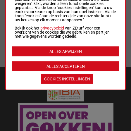
weigeren" klikt, worden alleen functionele cookies
geplaatst. Via de knop "cookies instellingen" kunt u uw
ALGEMENE VOORWAARDEN
cookievoorkeuren op basis van hun doel instellen. Via de
knop "cookies" aan de rechterzijde van onze site kunt u
uw keuzes op elk moment aanpassen."
WEDREGELS & TOTALISATORREGLEMENT
Bekijk ook het
privacybeleid
van ZEturf voor een
overzicht van de cookies die we gebruiken en partijen
met wie gegevens worden gedeeld.
MIJN COOKIES
ALLES AFWIJZEN
LIJST MET COOKIES
ALLES ACCEPTEREN
VEILIGHEID EN BETROUWBAARHEID
COOKIES INSTELLINGEN
Wat kost gokken jou? Stop op tijd.