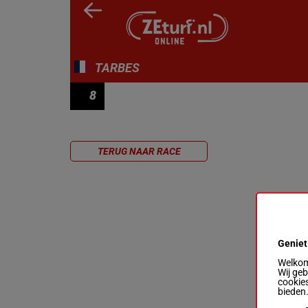
TARBES
8
PRIX DE MAUBOURGET
TERUG NAAR RACE
Geniet
Welkom 
Wij ge
cookies
bieden