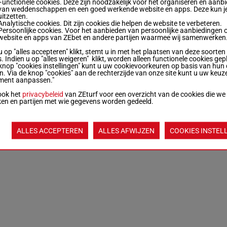
Functionele cookies. Deze zijn noodzakelijk voor het organiseren en aanb
van weddenschappen en een goed werkende website en apps. Deze kun je
uitzetten.
Analytische cookies. Dit zijn cookies die helpen de website te verbeteren.
Persoonlijke cookies. Voor het aanbieden van persoonlijke aanbiedingen 
website en apps van ZEbet en andere partijen waarmee wij samenwerken
u op "alles accepteren" klikt, stemt u in met het plaatsen van deze soorten
. Indien u op "alles weigeren" klikt, worden alleen functionele cookies gep
knop "cookies instellingen" kunt u uw cookievoorkeuren op basis van hun 
en. Via de knop "cookies" aan de rechterzijde van onze site kunt u uw keuz
ment aanpassen."
ook het
privacybeleid
van ZEturf voor een overzicht van de cookies die we
ken en partijen met wie gegevens worden gedeeld.
ALLES ACCEPTEREN
ALLES AFWIJZEN
COOKIES INSTEL