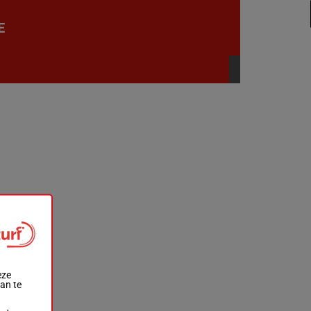
E
eze
aan te