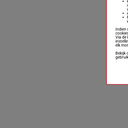
Indien 
cookies
Via de 
instell
elk mo
Bekijk 
gebrui