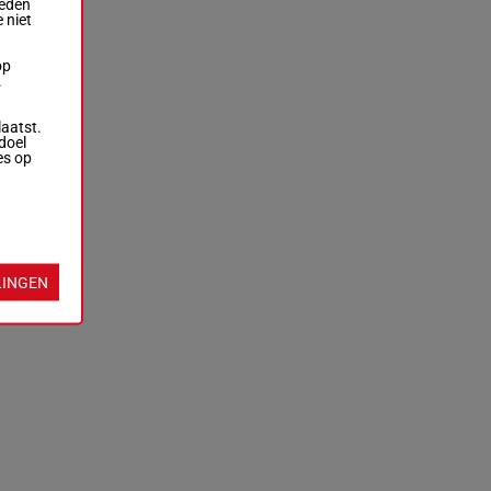
ieden
 niet
op
.
laatst.
doel
es op
LINGEN