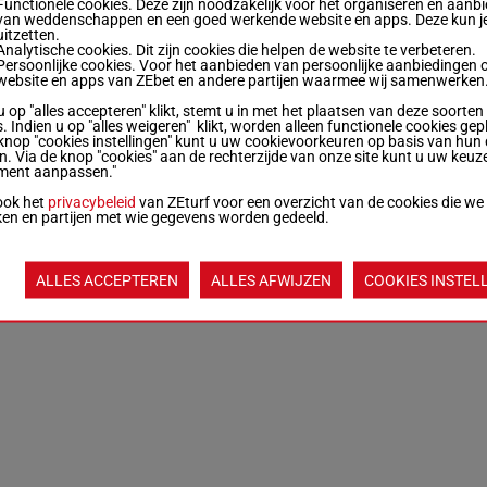
Functionele cookies. Deze zijn noodzakelijk voor het organiseren en aanb
van weddenschappen en een goed werkende website en apps. Deze kun je
uitzetten.
Analytische cookies. Dit zijn cookies die helpen de website te verbeteren.
Persoonlijke cookies. Voor het aanbieden van persoonlijke aanbiedingen 
website en apps van ZEbet en andere partijen waarmee wij samenwerken
u op "alles accepteren" klikt, stemt u in met het plaatsen van deze soorten
. Indien u op "alles weigeren" klikt, worden alleen functionele cookies gep
knop "cookies instellingen" kunt u uw cookievoorkeuren op basis van hun 
en. Via de knop "cookies" aan de rechterzijde van onze site kunt u uw keuz
ment aanpassen."
ook het
privacybeleid
van ZEturf voor een overzicht van de cookies die we
ken en partijen met wie gegevens worden gedeeld.
ALLES ACCEPTEREN
ALLES AFWIJZEN
COOKIES INSTEL