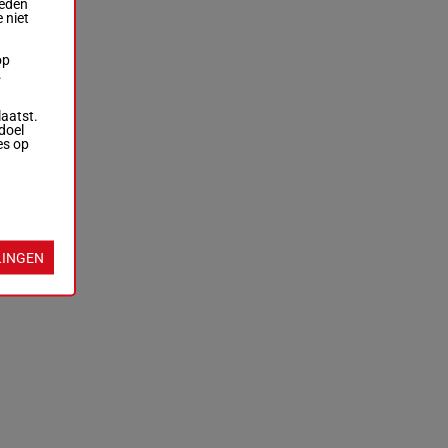
ieden
 niet
op
.
laatst.
doel
es op
LINGEN