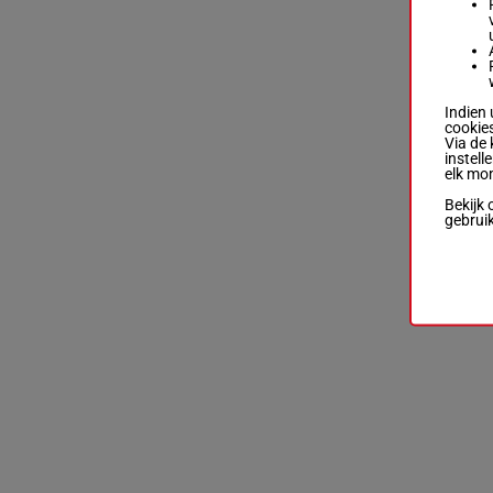
Indien 
cookies
Via de 
instell
elk mo
Bekijk 
gebrui