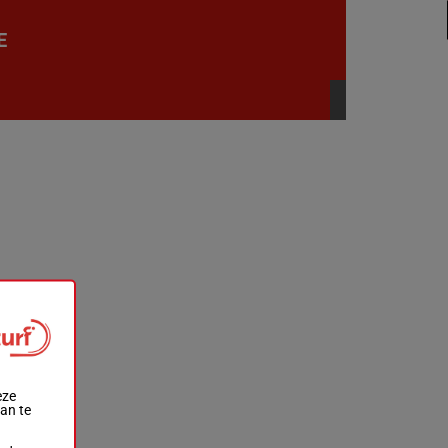
E
eze
aan te