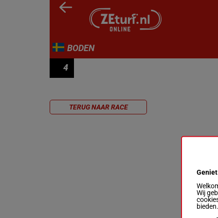
BODEN
4
STOLOPP
TERUG NAAR RACE
Geniet
Welkom 
Wij ge
cookies
bieden