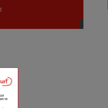
E
eze
aan te