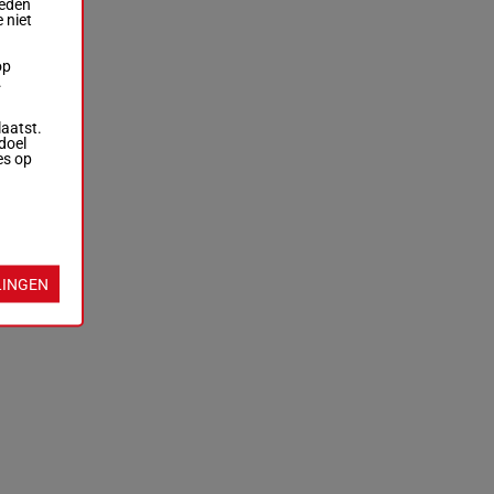
ieden
 niet
op
.
laatst.
doel
es op
LINGEN