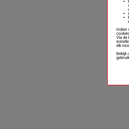
Indien 
cookies
Via de 
instell
elk mo
Bekijk 
gebrui