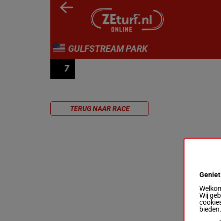
GULFSTREAM PARK
7
RACE 7
TERUG NAAR RACE
Geniet
Welkom 
Wij ge
cookies
bieden