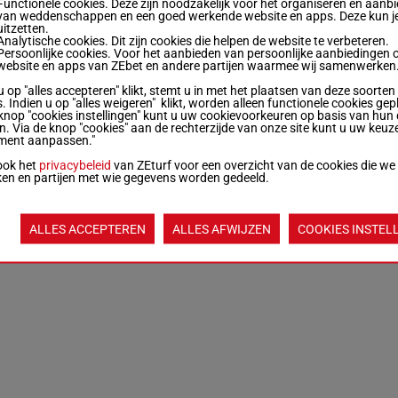
Functionele cookies. Deze zijn noodzakelijk voor het organiseren en aanb
van weddenschappen en een goed werkende website en apps. Deze kun je
uitzetten.
Analytische cookies. Dit zijn cookies die helpen de website te verbeteren.
Persoonlijke cookies. Voor het aanbieden van persoonlijke aanbiedingen 
website en apps van ZEbet en andere partijen waarmee wij samenwerken
u op "alles accepteren" klikt, stemt u in met het plaatsen van deze soorten
. Indien u op "alles weigeren" klikt, worden alleen functionele cookies gep
knop "cookies instellingen" kunt u uw cookievoorkeuren op basis van hun 
en. Via de knop "cookies" aan de rechterzijde van onze site kunt u uw keuz
ment aanpassen."
ook het
privacybeleid
van ZEturf voor een overzicht van de cookies die we
ken en partijen met wie gegevens worden gedeeld.
ALLES ACCEPTEREN
ALLES AFWIJZEN
COOKIES INSTEL