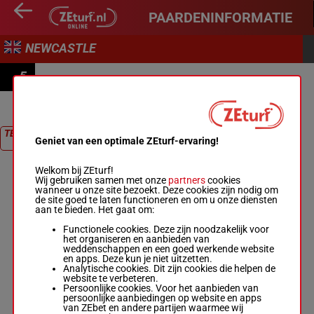
PAARDENINFORMATIE
NEWCASTLE
5
READ MEG NICHOLLS' BLOG AT BETMGM.CO.UK
HANDICAP
TERUG NAAR
Geniet van een optimale ZEturf-ervaring!
RACE
Welkom bij ZEturf!
Wij gebruiken samen met onze
partners
cookies
wanneer u onze site bezoekt. Deze cookies zijn nodig om
de site goed te laten functioneren en om u onze diensten
aan te bieden. Het gaat om:
Functionele cookies. Deze zijn noodzakelijk voor
het organiseren en aanbieden van
weddenschappen en een goed werkende website
en apps. Deze kun je niet uitzetten.
Analytische cookies. Dit zijn cookies die helpen de
website te verbeteren.
Persoonlijke cookies. Voor het aanbieden van
persoonlijke aanbiedingen op website en apps
van ZEbet en andere partijen waarmee wij