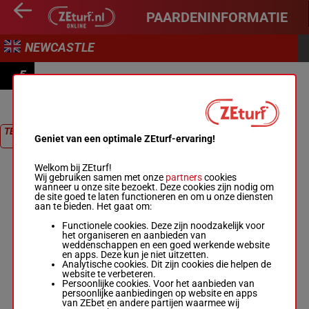
PAARDENINFORMATIE
NEWCASTLE
5
READ MEG NICHOLLS' BLOG AT BETMGM.CO.UK
HANDICAP
TERUG NAAR
Geniet van een optimale ZEturf-ervaring!
RACE
Welkom bij ZEturf!
Wij gebruiken samen met onze
partners
cookies
wanneer u onze site bezoekt. Deze cookies zijn nodig om
de site goed te laten functioneren en om u onze diensten
aan te bieden. Het gaat om:
Functionele cookies. Deze zijn noodzakelijk voor
het organiseren en aanbieden van
weddenschappen en een goed werkende website
en apps. Deze kun je niet uitzetten.
Analytische cookies. Dit zijn cookies die helpen de
website te verbeteren.
Persoonlijke cookies. Voor het aanbieden van
persoonlijke aanbiedingen op website en apps
van ZEbet en andere partijen waarmee wij